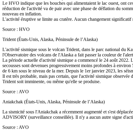
Le HVO indique que les bouches qui alimentaient le lac ouest, ont cess
réduction de l'activité va de pair avec une phase de déflation du somm
nouveau en inflation.
L'activité éruptive se limite au cratère. Aucun changement significatif n
Source : HVO
Trident (États-Unis, Alaska, Péninsule de l’Alaska)
L'activité sismique sous le volcan Trident, dans le parc national du Ka
l'Observatoire des volcans de l'Alaska a fait passer la couleur de l'al
La période actuelle d'activité sismique a commencé le 24 août 2022. L
secousses sont devenues progressivement moins profondes à environ 5 k
de 6 km sous le niveau de la mer. Depuis le 1er janvier 2023, les séis
Il est très probable, mais pas certain, que l'activité sismique obser
Trident soit imminente, ou même qu'elle se produise.
Source : AVO
Aniakchak (États-Unis, Alaska, Péninsule de l’Alaska)
La sismicité sous l'Aniakchak a récemment augmenté et s'est déplacée v
ADVISORY (surveillance conseillée). Il n'y a aucun autre signe d'acti
Source : AVO