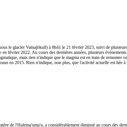
us le glacier Vatnajökull) à 8h41 le 21 février 2023, suivi de plusieurs 
me en février 2022. Au cours des dernières années, plusieurs événements
agmatique, mais rien n'indique que le magma est en train de remonter ver
un en 2015. Rien n'indique, non plus, que l'activité actuelle est liée à l'
ratère de l'Halema'uma'u, a considérablement diminué au cours des derni