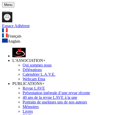
Menu
Espace Adhérent
Français
Anglais
L'ASSOCIATION
+
Qui sommes nous
Délégations
Calendrier L.A.V.E.
Webcam Etna
PUBLICATIONS
+
Revue LAVE
Présentation intégrale d’une revue récente
40 ans de la revue LAVE à la une
Portraits de quelques uns de nos auteurs
Mémoires
Livres