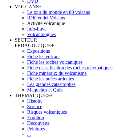
DVD
VOLCANS
+
Le tour du monde en 80 volcans
Référentiel Volcans
Activité volcanique
Info-Lave
Volcanologues
SECTEUR
PEDAGOGIQUE
+
Expositions
Fiche les volcans
Fiche les roches volcaniques
Fiche classification des roches magmatiques
Fiche minéraux du volcanisme
Fiche les nuées ardentes
Les grandes catastrophes
Maquettes et Quiz
THEMATIQUES
+
Histoire
Science
Risques volcaniques
Eruption
Découverte
Peintures
...