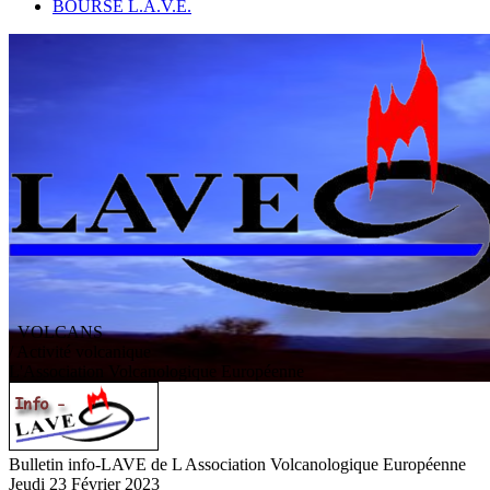
BOURSE L.A.V.E.
VOLCANS
/ Activité volcanique
L
'
A
ssociation
V
olcanologique
E
uropéenne
Bulletin info-LAVE de L Association Volcanologique Européenne
Jeudi 23 Février 2023