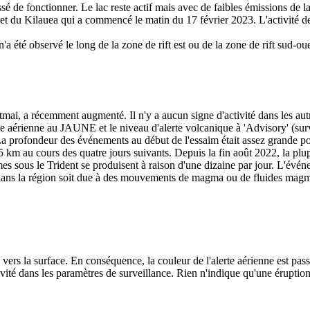
é de fonctionner. Le lac reste actif mais avec de faibles émissions de la
et du Kilauea qui a commencé le matin du 17 février 2023. L'activité de
'a été observé le long de la zone de rift est ou de la zone de rift sud-ou
tmai, a récemment augmenté. Il n'y a aucun signe d'activité dans les aut
erte aérienne au JAUNE et le niveau d'alerte volcanique à 'Advisory' (surv
a profondeur des événements au début de l'essaim était assez grande pour
m au cours des quatre jours suivants. Depuis la fin août 2022, la plupa
mes sous le Trident se produisent à raison d'une dizaine par jour. L'évé
vée dans la région soit due à des mouvements de magma ou de fluides mag
ers la surface. En conséquence, la couleur de l'alerte aérienne est pas
vité dans les paramètres de surveillance. Rien n'indique qu'une érupti