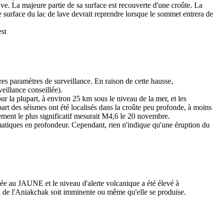
ve. La majeure partie de sa surface est recouverte d'une croûte. La
 surface du lac de lave devrait reprendre lorsque le sommet entrera de
est
res paramètres de surveillance. En raison de cette hausse,
eillance conseillée).
 la plupart, à environ 25 km sous le niveau de la mer, et les
rt des séismes ont été localisés dans la croûte peu profonde, à moins
nement le plus significatif mesurait M4,6 le 20 novembre.
matiques en profondeur. Cependant, rien n'indique qu'une éruption du
sée au JAUNE et le niveau d'alerte volcanique a été élevé à
on de l'Aniakchak soit imminente ou même qu'elle se produise.