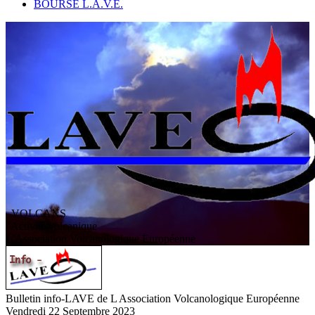
BOURSE L.A.V.E.
VOLCANS
/ Activité volcanique
L
'
A
ssociation
V
olcanologique
E
uropéenne
Bulletin info-LAVE de L Association Volcanologique Européenne
Vendredi 22 Septembre 2023