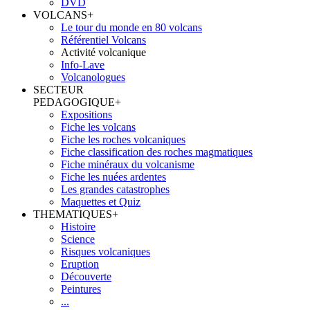
DVD
VOLCANS
+
Le tour du monde en 80 volcans
Référentiel Volcans
Activité volcanique
Info-Lave
Volcanologues
SECTEUR
PEDAGOGIQUE
+
Expositions
Fiche les volcans
Fiche les roches volcaniques
Fiche classification des roches magmatiques
Fiche minéraux du volcanisme
Fiche les nuées ardentes
Les grandes catastrophes
Maquettes et Quiz
THEMATIQUES
+
Histoire
Science
Risques volcaniques
Eruption
Découverte
Peintures
...