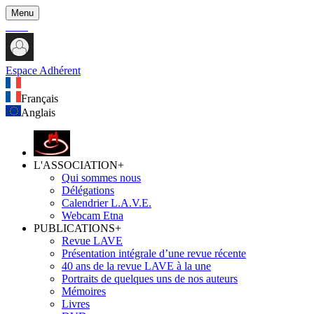
Menu
Espace Adhérent
Français
Anglais
L'ASSOCIATION
+
Qui sommes nous
Délégations
Calendrier L.A.V.E.
Webcam Etna
PUBLICATIONS
+
Revue LAVE
Présentation intégrale d’une revue récente
40 ans de la revue LAVE à la une
Portraits de quelques uns de nos auteurs
Mémoires
Livres