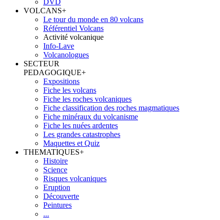
DVD
VOLCANS
+
Le tour du monde en 80 volcans
Référentiel Volcans
Activité volcanique
Info-Lave
Volcanologues
SECTEUR
PEDAGOGIQUE
+
Expositions
Fiche les volcans
Fiche les roches volcaniques
Fiche classification des roches magmatiques
Fiche minéraux du volcanisme
Fiche les nuées ardentes
Les grandes catastrophes
Maquettes et Quiz
THEMATIQUES
+
Histoire
Science
Risques volcaniques
Eruption
Découverte
Peintures
...