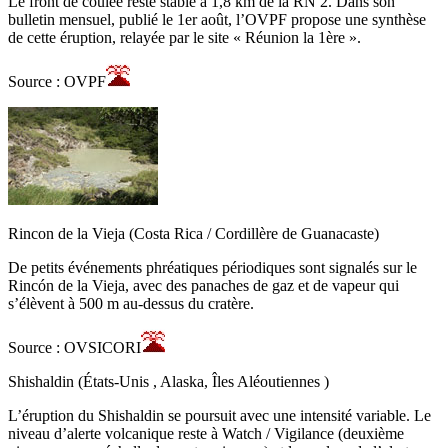
Le front de coulée reste stable à 1,8 km de la RN 2. Dans son
bulletin mensuel, publié le 1er août, l’OVPF propose une synthèse
de cette éruption, relayée par le site « Réunion la 1ère ».
Source : OVPF
Rincon de la Vieja (Costa Rica / Cordillère de Guanacaste)
De petits événements phréatiques périodiques sont signalés sur le
Rincón de la Vieja, avec des panaches de gaz et de vapeur qui
s’élèvent à 500 m au-dessus du cratère.
Source : OVSICORI
Shishaldin (États-Unis , Alaska, Îles Aléoutiennes )
L’éruption du Shishaldin se poursuit avec une intensité variable. Le
niveau d’alerte volcanique reste à Watch / Vigilance (deuxième