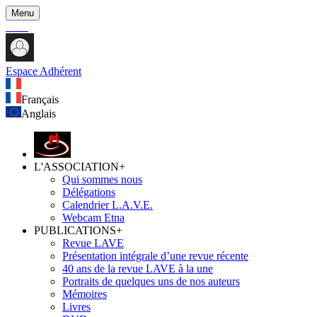
Menu
Espace Adhérent
Français
Anglais
L'ASSOCIATION
+
Qui sommes nous
Délégations
Calendrier L.A.V.E.
Webcam Etna
PUBLICATIONS
+
Revue LAVE
Présentation intégrale d’une revue récente
40 ans de la revue LAVE à la une
Portraits de quelques uns de nos auteurs
Mémoires
Livres