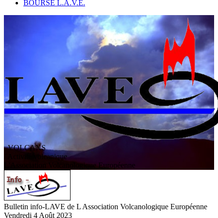
BOURSE L.A.V.E.
VOLCANS
/ Activité volcanique
L
'
A
ssociation
V
olcanologique
E
uropéenne
Bulletin info-LAVE de L Association Volcanologique Européenne
Vendredi 4 Août 2023