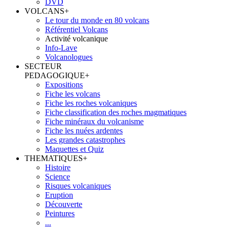
DVD
VOLCANS
+
Le tour du monde en 80 volcans
Référentiel Volcans
Activité volcanique
Info-Lave
Volcanologues
SECTEUR
PEDAGOGIQUE
+
Expositions
Fiche les volcans
Fiche les roches volcaniques
Fiche classification des roches magmatiques
Fiche minéraux du volcanisme
Fiche les nuées ardentes
Les grandes catastrophes
Maquettes et Quiz
THEMATIQUES
+
Histoire
Science
Risques volcaniques
Eruption
Découverte
Peintures
...