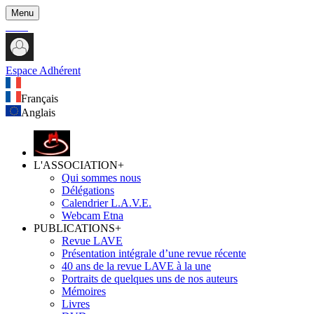
Menu
Espace Adhérent
Français
Anglais
L'ASSOCIATION
+
Qui sommes nous
Délégations
Calendrier L.A.V.E.
Webcam Etna
PUBLICATIONS
+
Revue LAVE
Présentation intégrale d’une revue récente
40 ans de la revue LAVE à la une
Portraits de quelques uns de nos auteurs
Mémoires
Livres