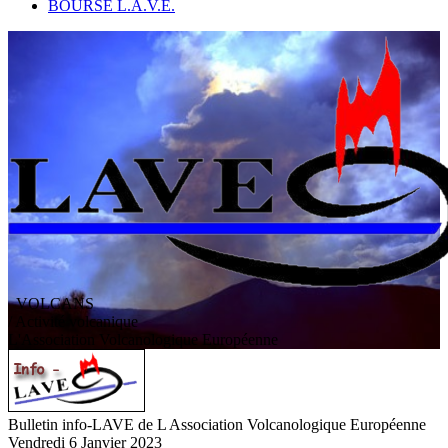
BOURSE L.A.V.E.
VOLCANS
/ Activité volcanique
L
'
A
ssociation
V
olcanologique
E
uropéenne
Bulletin info-LAVE de L Association Volcanologique Européenne
Vendredi 6 Janvier 2023