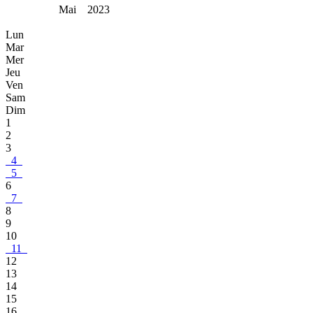
Mai 2023
Lun
Mar
Mer
Jeu
Ven
Sam
Dim
1
2
3
4
5
6
7
8
9
10
11
12
13
14
15
16