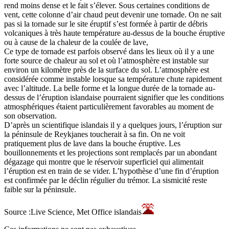
rend moins dense et le fait s’élever. Sous certaines conditions de
vent, cette colonne d’air chaud peut devenir une tornade. On ne sait
pas si la tornade sur le site éruptif s’est formée à partir de débris
volcaniques à très haute température au-dessus de la bouche éruptive
ou à cause de la chaleur de la coulée de lave,
Ce type de tornade est parfois observé dans les lieux où il y a une
forte source de chaleur au sol et où l’atmosphère est instable sur
environ un kilomètre près de la surface du sol. L’atmosphère est
considérée comme instable lorsque sa température chute rapidement
avec l’altitude. La belle forme et la longue durée de la tornade au-
dessus de l’éruption islandaise pourraient signifier que les conditions
atmosphériques étaient particulièrement favorables au moment de
son observation.
D’après un scientifique islandais il y a quelques jours, l’éruption sur
la péninsule de Reykjanes toucherait à sa fin. On ne voit
pratiquement plus de lave dans la bouche éruptive. Les
bouillonnements et les projections sont remplacés par un abondant
dégazage qui montre que le réservoir superficiel qui alimentait
l’éruption est en train de se vider. L’hypothèse d’une fin d’éruption
est confirmée par le déclin régulier du trémor. La sismicité reste
faible sur la péninsule.
Source :Live Science, Met Office islandais