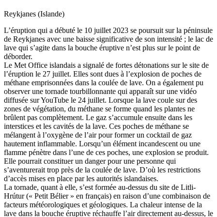
Reykjanes (Islande)
L’éruption qui a débuté le 10 juillet 2023 se poursuit sur la péninsule
de Reykjanes avec une baisse significative de son intensité ; le lac de
lave qui s’agite dans la bouche éruptive n’est plus sur le point de
déborder.
Le Met Office islandais a signalé de fortes détonations sur le site de
l’éruption le 27 juillet. Elles sont dues à l’explosion de poches de
méthane emprisonnées dans la coulée de lave. On a également pu
observer une tornade tourbillonnante qui apparaît sur une vidéo
diffusée sur YouTube le 24 juillet. Lorsque la lave coule sur des
zones de végétation, du méthane se forme quand les plantes ne
brûlent pas complètement. Le gaz s’accumule ensuite dans les
interstices et les cavités de la lave. Ces poches de méthane se
mélangent à l’oxygène de l’air pour former un cocktail de gaz
hautement inflammable. Lorsqu’un élément incandescent ou une
flamme pénètre dans l’une de ces poches, une explosion se produit.
Elle pourrait constituer un danger pour une personne qui
s’aventurerait trop près de la coulée de lave. D’où les restrictions
d’accès mises en place par les autorités islandaises.
La tornade, quant à elle, s’est formée au-dessus du site de Litli-
Hrútur (« Petit Bélier » en français) en raison d’une combinaison de
facteurs météorologiques et géologiques. La chaleur intense de la
lave dans la bouche éruptive réchauffe l’air directement au-dessus, le