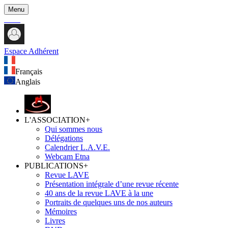
Menu
Espace Adhérent
Français
Anglais
L'ASSOCIATION
+
Qui sommes nous
Délégations
Calendrier L.A.V.E.
Webcam Etna
PUBLICATIONS
+
Revue LAVE
Présentation intégrale d’une revue récente
40 ans de la revue LAVE à la une
Portraits de quelques uns de nos auteurs
Mémoires
Livres