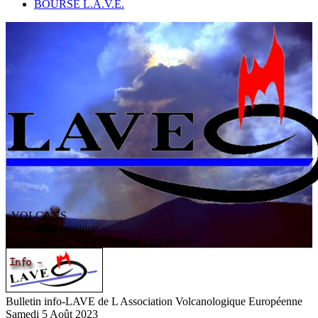
BOURSE L.A.V.E.
VOLCANS
/ Activité volcanique
L
'
A
ssociation
V
olcanologique
E
uropéenne
Bulletin info-LAVE de L Association Volcanologique Européenne
Samedi 5 Août 2023