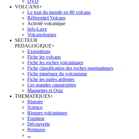
DVD
VOLCANS
+
Le tour du monde en 80 volcans
Référentiel Volcans
Activité volcanique
Info-Lave
Volcanologues
SECTEUR
PEDAGOGIQUE
+
Expositions
Fiche les volcans
Fiche les roches volcaniques
Fiche classification des roches magmatiques
Fiche minéraux du volcanisme
Fiche les nuées ardentes
Les grandes catastrophes
Maquettes et Quiz
THEMATIQUES
+
Histoire
Science
Risques volcaniques
Eruption
Découverte
Peintures
...