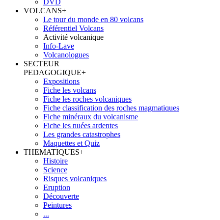
DVD
VOLCANS
+
Le tour du monde en 80 volcans
Référentiel Volcans
Activité volcanique
Info-Lave
Volcanologues
SECTEUR
PEDAGOGIQUE
+
Expositions
Fiche les volcans
Fiche les roches volcaniques
Fiche classification des roches magmatiques
Fiche minéraux du volcanisme
Fiche les nuées ardentes
Les grandes catastrophes
Maquettes et Quiz
THEMATIQUES
+
Histoire
Science
Risques volcaniques
Eruption
Découverte
Peintures
...