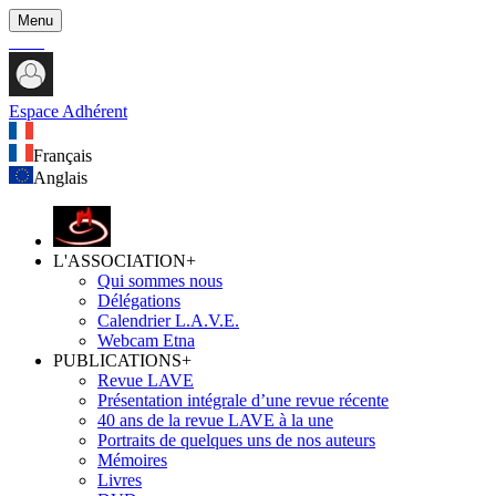
Menu
Espace Adhérent
Français
Anglais
L'ASSOCIATION
+
Qui sommes nous
Délégations
Calendrier L.A.V.E.
Webcam Etna
PUBLICATIONS
+
Revue LAVE
Présentation intégrale d’une revue récente
40 ans de la revue LAVE à la une
Portraits de quelques uns de nos auteurs
Mémoires
Livres