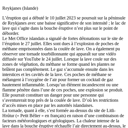
Reykjanes (Islande)
L’éruption qui a débuté le 10 juillet 2023 se poursuit sur la péninsule
de Reykjanes avec une baisse significative de son intensité ; le lac de
lave qui s’agite dans la bouche éruptive n’est plus sur le point de
déborder.
Le Met Office islandais a signalé de fortes détonations sur le site de
l’éruption le 27 juillet. Elles sont dues à l’explosion de poches de
méthane emprisonnées dans la coulée de lave. On a également pu
observer une tornade tourbillonnante qui apparaît sur une vidéo
diffusée sur YouTube le 24 juillet. Lorsque la lave coule sur des
zones de végétation, du méthane se forme quand les plantes ne
brûlent pas complètement. Le gaz s’accumule ensuite dans les
interstices et les cavités de la lave. Ces poches de méthane se
mélangent à l’oxygène de l’air pour former un cocktail de gaz
hautement inflammable. Lorsqu’un élément incandescent ou une
flamme pénètre dans l’une de ces poches, une explosion se produit.
Elle pourrait constituer un danger pour une personne qui
s’aventurerait trop près de la coulée de lave. D’où les restrictions
d’accès mises en place par les autorités islandaises.
La tornade, quant à elle, s’est formée au-dessus du site de Litli-
Hrútur (« Petit Bélier » en français) en raison d’une combinaison de
facteurs météorologiques et géologiques. La chaleur intense de la
lave dans la bouche éruptive réchauffe l’air directement au-dessus, le