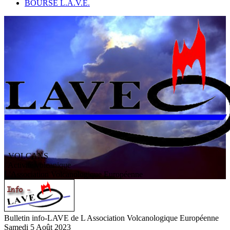
BOURSE L.A.V.E.
VOLCANS
/ Activité volcanique
L
'
A
ssociation
V
olcanologique
E
uropéenne
Bulletin info-LAVE de L Association Volcanologique Européenne
Samedi 5 Août 2023