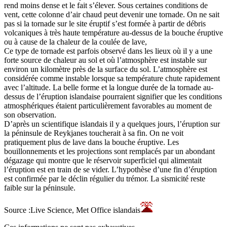
rend moins dense et le fait s’élever. Sous certaines conditions de
vent, cette colonne d’air chaud peut devenir une tornade. On ne sait
pas si la tornade sur le site éruptif s’est formée à partir de débris
volcaniques à très haute température au-dessus de la bouche éruptive
ou à cause de la chaleur de la coulée de lave,
Ce type de tornade est parfois observé dans les lieux où il y a une
forte source de chaleur au sol et où l’atmosphère est instable sur
environ un kilomètre près de la surface du sol. L’atmosphère est
considérée comme instable lorsque sa température chute rapidement
avec l’altitude. La belle forme et la longue durée de la tornade au-
dessus de l’éruption islandaise pourraient signifier que les conditions
atmosphériques étaient particulièrement favorables au moment de
son observation.
D’après un scientifique islandais il y a quelques jours, l’éruption sur
la péninsule de Reykjanes toucherait à sa fin. On ne voit
pratiquement plus de lave dans la bouche éruptive. Les
bouillonnements et les projections sont remplacés par un abondant
dégazage qui montre que le réservoir superficiel qui alimentait
l’éruption est en train de se vider. L’hypothèse d’une fin d’éruption
est confirmée par le déclin régulier du trémor. La sismicité reste
faible sur la péninsule.
Source :Live Science, Met Office islandais