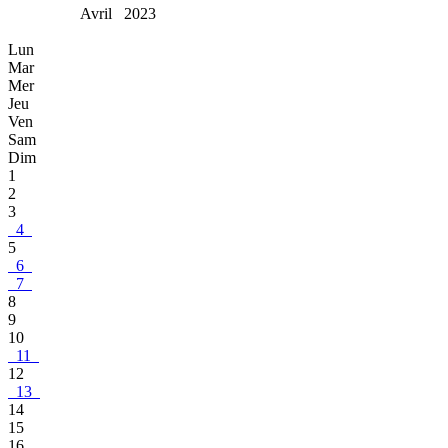
Avril 2023
Lun
Mar
Mer
Jeu
Ven
Sam
Dim
1
2
3
4
5
6
7
8
9
10
11
12
13
14
15
16