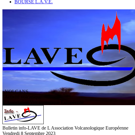
BOURSE L.A.V.E.
VOLCANS
/ Activité volcanique
L
'
A
ssociation
V
olcanologique
E
uropéenne
Bulletin info-LAVE de L Association Volcanologique Européenne
Vendredi 8 Septembre 2023