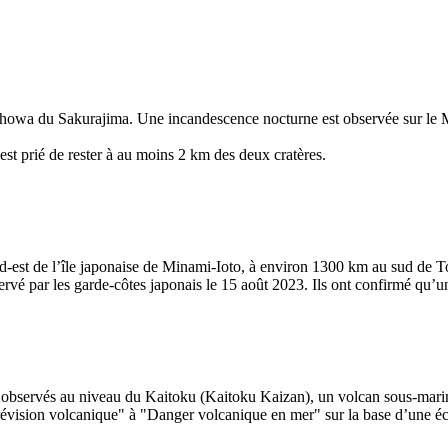
t Showa du Sakurajima. Une incandescence nocturne est observée sur le
 est prié de rester à au moins 2 km des deux cratères.
est de l’île japonaise de Minami-Ioto, à environ 1300 km au sud de Tok
servé par les garde-côtes japonais le 15 août 2023. Ils ont confirmé qu’
é observés au niveau du Kaitoku (Kaitoku Kaizan), un volcan sous-marin
 "Prévision volcanique" à "Danger volcanique en mer" sur la base d’une é