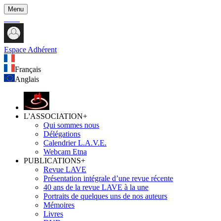
Menu
Espace Adhérent
Français
Anglais
L'ASSOCIATION
+
Qui sommes nous
Délégations
Calendrier L.A.V.E.
Webcam Etna
PUBLICATIONS
+
Revue LAVE
Présentation intégrale d’une revue récente
40 ans de la revue LAVE à la une
Portraits de quelques uns de nos auteurs
Mémoires
Livres