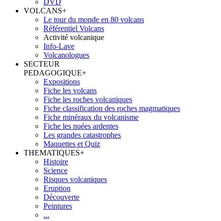
DVD
VOLCANS
+
Le tour du monde en 80 volcans
Référentiel Volcans
Activité volcanique
Info-Lave
Volcanologues
SECTEUR
PEDAGOGIQUE
+
Expositions
Fiche les volcans
Fiche les roches volcaniques
Fiche classification des roches magmatiques
Fiche minéraux du volcanisme
Fiche les nuées ardentes
Les grandes catastrophes
Maquettes et Quiz
THEMATIQUES
+
Histoire
Science
Risques volcaniques
Eruption
Découverte
Peintures
...