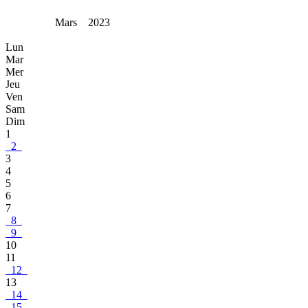
Mars 2023
Lun
Mar
Mer
Jeu
Ven
Sam
Dim
1
2
3
4
5
6
7
8
9
10
11
12
13
14
15