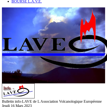
BOURSE L.A.V.E.
VOLCANS
/ Activité volcanique
L
'
A
ssociation
V
olcanologique
E
uropéenne
Bulletin info-LAVE de L Association Volcanologique Européenne
Jeudi 16 Mars 2023