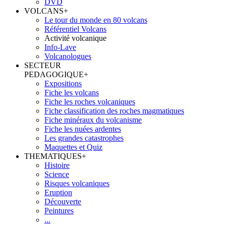
DVD
VOLCANS
+
Le tour du monde en 80 volcans
Référentiel Volcans
Activité volcanique
Info-Lave
Volcanologues
SECTEUR
PEDAGOGIQUE
+
Expositions
Fiche les volcans
Fiche les roches volcaniques
Fiche classification des roches magmatiques
Fiche minéraux du volcanisme
Fiche les nuées ardentes
Les grandes catastrophes
Maquettes et Quiz
THEMATIQUES
+
Histoire
Science
Risques volcaniques
Eruption
Découverte
Peintures
...