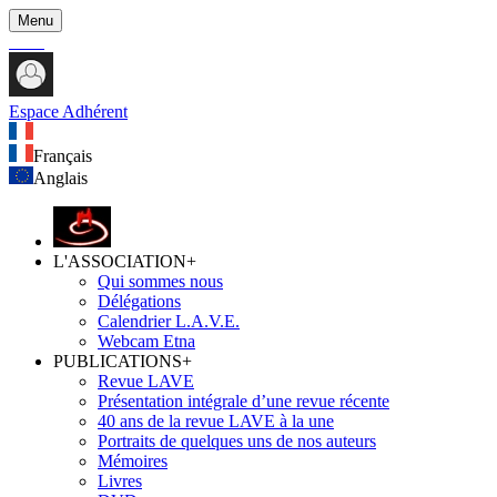
Menu
Espace Adhérent
Français
Anglais
L'ASSOCIATION
+
Qui sommes nous
Délégations
Calendrier L.A.V.E.
Webcam Etna
PUBLICATIONS
+
Revue LAVE
Présentation intégrale d’une revue récente
40 ans de la revue LAVE à la une
Portraits de quelques uns de nos auteurs
Mémoires
Livres