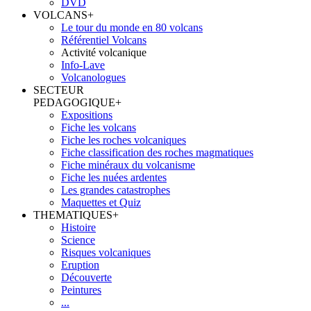
DVD
VOLCANS
+
Le tour du monde en 80 volcans
Référentiel Volcans
Activité volcanique
Info-Lave
Volcanologues
SECTEUR
PEDAGOGIQUE
+
Expositions
Fiche les volcans
Fiche les roches volcaniques
Fiche classification des roches magmatiques
Fiche minéraux du volcanisme
Fiche les nuées ardentes
Les grandes catastrophes
Maquettes et Quiz
THEMATIQUES
+
Histoire
Science
Risques volcaniques
Eruption
Découverte
Peintures
...