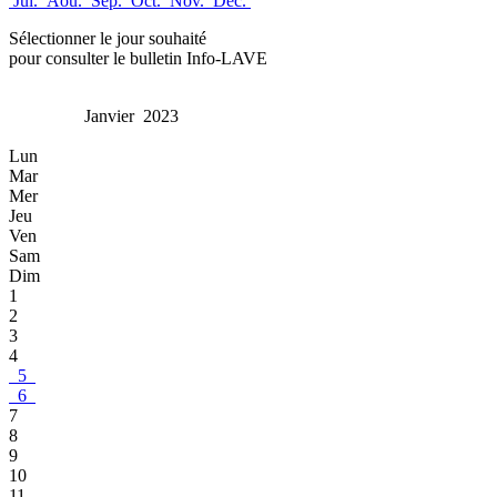
Jui.
Aou.
Sep.
Oct.
Nov.
Dec.
Sélectionner le jour souhaité
pour consulter le bulletin Info-LAVE
Janvier 2023
Lun
Mar
Mer
Jeu
Ven
Sam
Dim
1
2
3
4
5
6
7
8
9
10
11