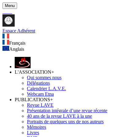
Menu
Espace Adhérent
Français
Anglais
L'ASSOCIATION
+
Qui sommes nous
Délégations
Calendrier L.A.V.E.
Webcam Etna
PUBLICATIONS
+
Revue LAVE
Présentation intégrale d’une revue récente
40 ans de la revue LAVE à la une
Portraits de quelques uns de nos auteurs
Mémoires
Livres