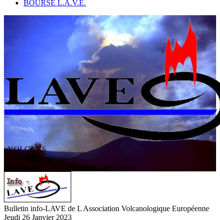
BOURSE L.A.V.E.
VOLCANS
/ Activité volcanique
L
'
A
ssociation
V
olcanologique
E
uropéenne
Bulletin info-LAVE de L Association Volcanologique Européenne
Jeudi 26 Janvier 2023