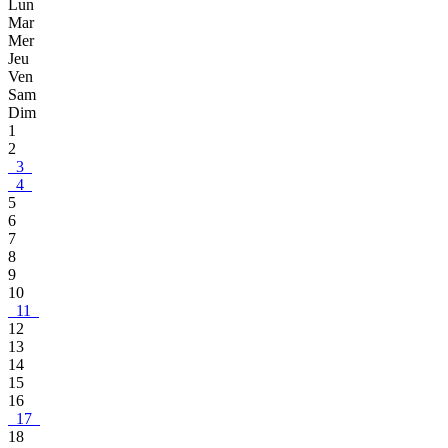
Lun
Mar
Mer
Jeu
Ven
Sam
Dim
1
2
3
4
5
6
7
8
9
10
11
12
13
14
15
16
17
18