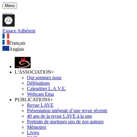
Menu
Espace Adhérent
Français
Anglais
L'ASSOCIATION
+
Qui sommes nous
Délégations
Calendrier L.A.V.E.
Webcam Etna
PUBLICATIONS
+
Revue LAVE
Présentation intégrale d’une revue récente
40 ans de la revue LAVE à la une
Portraits de quelques uns de nos auteurs
Mémoires
Livres