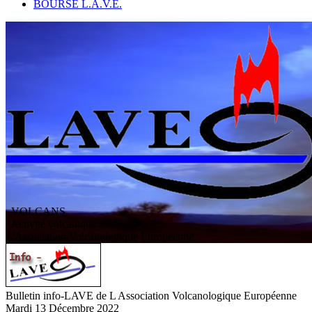
BOURSE L.A.V.E.
VOLCANS
/ Activité volcanique
L
'
A
ssociation
V
olcanologique
E
uropéenne
Bulletin info-LAVE de L Association Volcanologique Européenne
Mardi 13 Décembre 2022