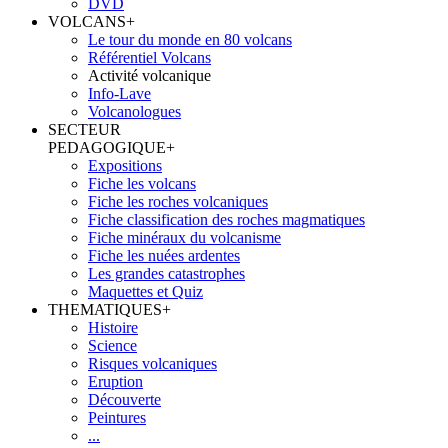
DVD
VOLCANS
+
Le tour du monde en 80 volcans
Référentiel Volcans
Activité volcanique
Info-Lave
Volcanologues
SECTEUR
PEDAGOGIQUE
+
Expositions
Fiche les volcans
Fiche les roches volcaniques
Fiche classification des roches magmatiques
Fiche minéraux du volcanisme
Fiche les nuées ardentes
Les grandes catastrophes
Maquettes et Quiz
THEMATIQUES
+
Histoire
Science
Risques volcaniques
Eruption
Découverte
Peintures
...