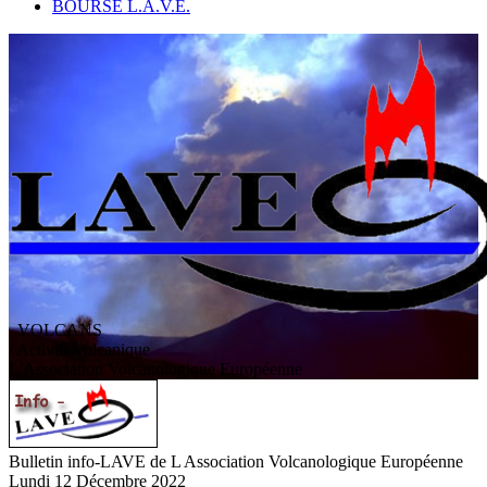
BOURSE L.A.V.E.
VOLCANS
/ Activité volcanique
L
'
A
ssociation
V
olcanologique
E
uropéenne
Bulletin info-LAVE de L Association Volcanologique Européenne
Lundi 12 Décembre 2022