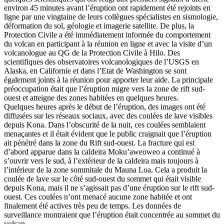
environ 45 minutes avant l’éruption ont rapidement été rejoints en
ligne par une vingtaine de leurs collègues spécialistes en sismologie,
déformation du sol, géologie et imagerie satellite. De plus, la
Protection Civile a été immédiatement informée du comportement
du volcan en participant à la réunion en ligne et avec la visite d’un
volcanologue au QG de la Protection Civile à Hilo. Des
scientifiques des observatoires volcanologiques de l’USGS en
Alaska, en Californie et dans l’Etat de Washington se sont
également joints à la réunion pour apporter leur aide. La principale
préoccupation était que l’éruption migre vers la zone de rift sud-
ouest et atteigne des zones habitées en quelques heures.
Quelques heures après le début de l’éruption, des images ont été
diffusées sur les réseaux sociaux, avec des coulées de lave visibles
depuis Kona. Dans l’obscurité de la nuit, ces coulées semblaient
menaçantes et il était évident que le public craignait que l’éruption
ait pénétré dans la zone du Rift sud-ouest. La fracture qui est
d’abord apparue dans la caldeira Moku’aweoweo a continué à
s’ouvrir vers le sud, à l’extérieur de la caldeira mais toujours à
l’intérieur de la zone sommitale du Mauna Loa. Cela a produit la
coulée de lave sur le côté sud-ouest du sommet qui était visible
depuis Kona, mais il ne s’agissait pas d’une éruption sur le rift sud-
ouest. Ces coulées n’ont menacé aucune zone habitée et ont
finalement été actives très peu de temps. Les données de
surveillance montraient que l’éruption était concentrée au sommet du
volcan.