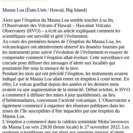
Mauna Loa (États-Unis / Hawaii, Big Island)
Alors que l’éruption du Mauna Loa semble toucher à sa fin,
l’Observatoire des Volcans d’Hawaii – Hawaiian Volcano
Observatory (HVO) – a écrit un article expliquant comment les
scientifiques ont surveillé et géré l’événement.
Au cours des premières heures de l’éruption du Mauna Loa, les
volcanologues ont attentivement observé les données fournies par
les instruments pour suivre l’évolution de l’événement et essayer de
comprendre comment l’éruption allait évoluer. Cette surveillance est
cruciale pour diffuser des messages d’alerte aux localités qui
pourraient être sous la menace de la lave.
Pendant les mois qui ont précédé l’éruption, les instruments avaient
indiqué que le Mauna Loa allait entrer en éruption à court terme. En
effet, Le volcan gonflait depuis des années et les derniers mois
avaient vu une augmentation de la sismicité. Début octobre, le HVO
a commencé à diffuser des mises à jour quotidiennes, au lieu
d’hebdomadaires, concernant l’activité volcanique. L’Observatoire a
également commencé à organiser des réunions publiques dans les
zones de l’île susceptibles d’être impactées par une éruption du
Mauna Loa.
L’éruption a commencé dans la caldeira sommitale Moku’aweoweo
du Mauna Loa vers 23h30 (heure locale) le 27 novembre 2022. Les
quelques scientifiques qui ont réagi aux premiers signaux d’alerte