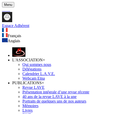
Menu
Espace Adhérent
Français
Anglais
L'ASSOCIATION
+
Qui sommes nous
Délégations
Calendrier L.A.V.E.
Webcam Etna
PUBLICATIONS
+
Revue LAVE
Présentation intégrale d’une revue récente
40 ans de la revue LAVE à la une
Portraits de quelques uns de nos auteurs
Mémoires
Livres