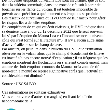
De nouvelles éruptions du Mauna Loa sont inévitables, que ce soit
dans la caldeira sommitale, dans une zone de rift, soit à partir de
bouches sur les flancs du volcan. Il est toutefois impossible de
prévoir avec précision à quel moment ces éruptions se produiront.
Les réseaux de surveillance du HVO font de leur mieux pour gérer
les risques liés à de telles éruptions.
En complément de ce qui est écrit ci-dessus, le HVO indique dans
sa dernière mise à jour du 12 décembre 2022 que le seul souvenir
laissé par l’éruption du Mauna Loa est l’incandescence au niveau du
cône qui s’est formé sur la Fracture n°3. Il n’y a aucun autre signe
d’activité ailleurs sur le champ de lave.
Par ailleurs, on peut lire dans le bulletin du HVO que "l’inflation
observée sur le volcan alors que le champ d’écoulement de la lave
est inactif n’a pas encore trouvé d’explication ; il est fréquent que les
éruptions montrent des fluctuations ou s’arrêtent complètement, mais
aucune des huit éruptions connues du Mauna sur la zone de rift
nord-est n’a montré de reprise significative après que l’activité ait
considérablement diminué."
Source : USGS/HVO
Ces informations ne sont pas exhaustives
Vous en trouverez d’autres (en anglais) en lisant le bulletin
hebdomadaire de la