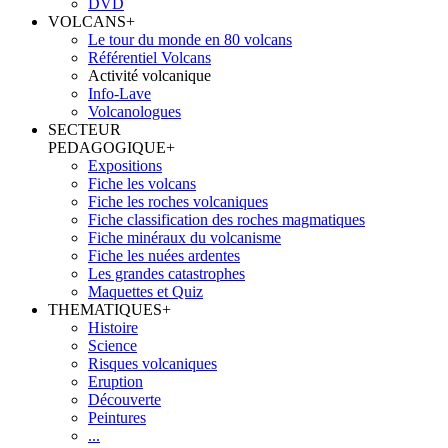
DVD
VOLCANS
+
Le tour du monde en 80 volcans
Référentiel Volcans
Activité volcanique
Info-Lave
Volcanologues
SECTEUR
PEDAGOGIQUE
+
Expositions
Fiche les volcans
Fiche les roches volcaniques
Fiche classification des roches magmatiques
Fiche minéraux du volcanisme
Fiche les nuées ardentes
Les grandes catastrophes
Maquettes et Quiz
THEMATIQUES
+
Histoire
Science
Risques volcaniques
Eruption
Découverte
Peintures
...