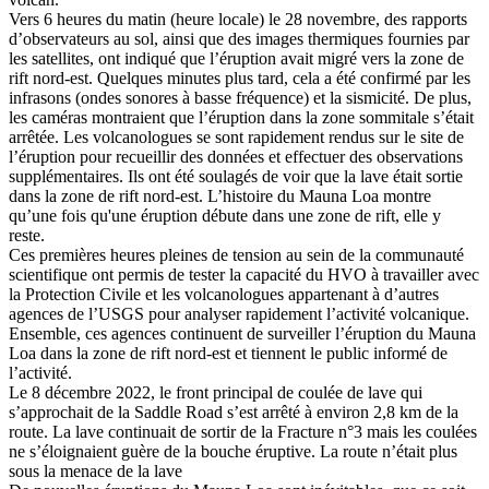
Vers 6 heures du matin (heure locale) le 28 novembre, des rapports
d’observateurs au sol, ainsi que des images thermiques fournies par
les satellites, ont indiqué que l’éruption avait migré vers la zone de
rift nord-est. Quelques minutes plus tard, cela a été confirmé par les
infrasons (ondes sonores à basse fréquence) et la sismicité. De plus,
les caméras montraient que l’éruption dans la zone sommitale s’était
arrêtée. Les volcanologues se sont rapidement rendus sur le site de
l’éruption pour recueillir des données et effectuer des observations
supplémentaires. Ils ont été soulagés de voir que la lave était sortie
dans la zone de rift nord-est. L’histoire du Mauna Loa montre
qu’une fois qu'une éruption débute dans une zone de rift, elle y
reste.
Ces premières heures pleines de tension au sein de la communauté
scientifique ont permis de tester la capacité du HVO à travailler avec
la Protection Civile et les volcanologues appartenant à d’autres
agences de l’USGS pour analyser rapidement l’activité volcanique.
Ensemble, ces agences continuent de surveiller l’éruption du Mauna
Loa dans la zone de rift nord-est et tiennent le public informé de
l’activité.
Le 8 décembre 2022, le front principal de coulée de lave qui
s’approchait de la Saddle Road s’est arrêté à environ 2,8 km de la
route. La lave continuait de sortir de la Fracture n°3 mais les coulées
ne s’éloignaient guère de la bouche éruptive. La route n’était plus
sous la menace de la lave