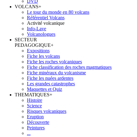
DVD
VOLCANS
+
Le tour du monde en 80 volcans
Référentiel Volcans
Activité volcanique
Info-Lave
Volcanologues
SECTEUR
PEDAGOGIQUE
+
Expositions
Fiche les volcans
Fiche les roches volcaniques
Fiche classification des roches magmatiques
Fiche minéraux du volcanisme
Fiche les nuées ardentes
Les grandes catastrophes
Maquettes et Quiz
THEMATIQUES
+
Histoire
Science
Risques volcaniques
Eruption
Découverte
Peintures
...