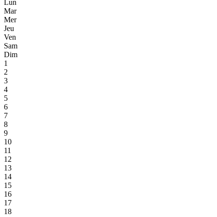
Lun
Mar
Mer
Jeu
Ven
Sam
Dim
1
2
3
4
5
6
7
8
9
10
11
12
13
14
15
16
17
18