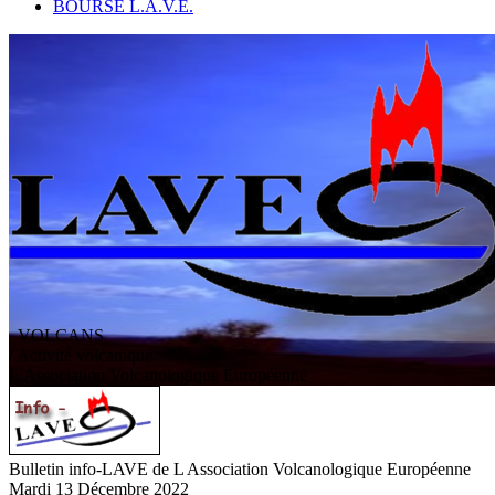
BOURSE L.A.V.E.
VOLCANS
/ Activité volcanique
L
'
A
ssociation
V
olcanologique
E
uropéenne
Bulletin info-LAVE de L Association Volcanologique Européenne
Mardi 13 Décembre 2022