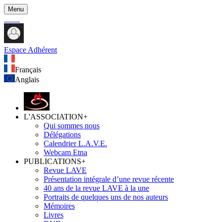
Menu
Espace Adhérent
Français
Anglais
L'ASSOCIATION
+
Qui sommes nous
Délégations
Calendrier L.A.V.E.
Webcam Etna
PUBLICATIONS
+
Revue LAVE
Présentation intégrale d’une revue récente
40 ans de la revue LAVE à la une
Portraits de quelques uns de nos auteurs
Mémoires
Livres