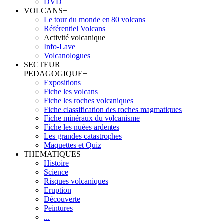
DVD
VOLCANS
+
Le tour du monde en 80 volcans
Référentiel Volcans
Activité volcanique
Info-Lave
Volcanologues
SECTEUR
PEDAGOGIQUE
+
Expositions
Fiche les volcans
Fiche les roches volcaniques
Fiche classification des roches magmatiques
Fiche minéraux du volcanisme
Fiche les nuées ardentes
Les grandes catastrophes
Maquettes et Quiz
THEMATIQUES
+
Histoire
Science
Risques volcaniques
Eruption
Découverte
Peintures
...