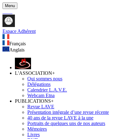
Menu
Espace Adhérent
Français
Anglais
L'ASSOCIATION
+
Qui sommes nous
Délégations
Calendrier L.A.V.E.
Webcam Etna
PUBLICATIONS
+
Revue LAVE
Présentation intégrale d’une revue récente
40 ans de la revue LAVE à la une
Portraits de quelques uns de nos auteurs
Mémoires
Livres