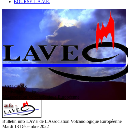
BOURSE L.A.V.E.
VOLCANS
/ Activité volcanique
L
'
A
ssociation
V
olcanologique
E
uropéenne
Bulletin info-LAVE de L Association Volcanologique Européenne
Mardi 13 Décembre 2022