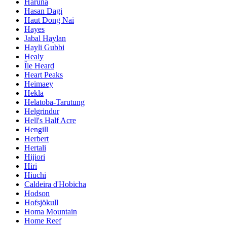
Haruna
Hasan Dagi
Haut Dong Nai
Hayes
Jabal Haylan
Hayli Gubbi
Healy
Île Heard
Heart Peaks
Heimaey
Hekla
Helatoba-Tarutung
Helgrindur
Hell's Half Acre
Hengill
Herbert
Hertali
Hijiori
Hiri
Hiuchi
Caldeira d'Hobicha
Hodson
Hofsjökull
Homa Mountain
Home Reef