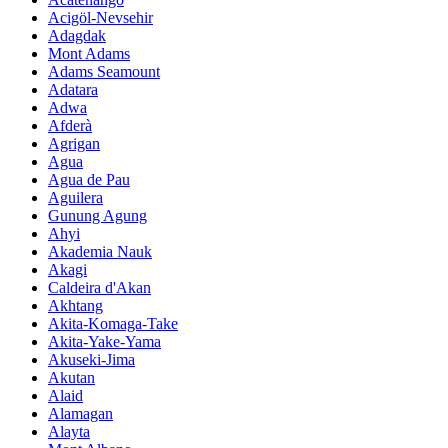
Acigöl-Nevsehir
Adagdak
Mont Adams
Adams Seamount
Adatara
Adwa
Afderà
Agrigan
Agua
Agua de Pau
Aguilera
Gunung Agung
Ahyi
Akademia Nauk
Akagi
Caldeira d'Akan
Akhtang
Akita-Komaga-Take
Akita-Yake-Yama
Akuseki-Jima
Akutan
Alaid
Alamagan
Alayta