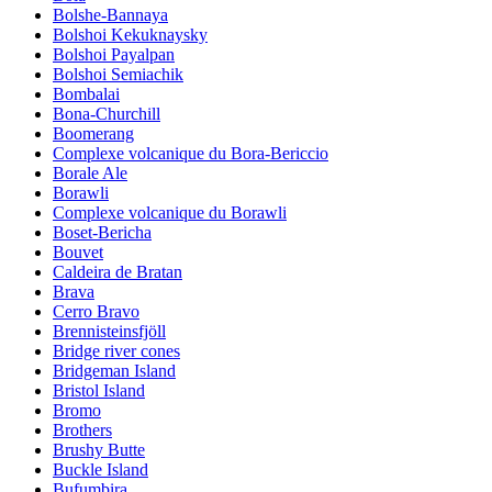
Bolshe-Bannaya
Bolshoi Kekuknaysky
Bolshoi Payalpan
Bolshoi Semiachik
Bombalai
Bona-Churchill
Boomerang
Complexe volcanique du Bora-Bericcio
Borale Ale
Borawli
Complexe volcanique du Borawli
Boset-Bericha
Bouvet
Caldeira de Bratan
Brava
Cerro Bravo
Brennisteinsfjöll
Bridge river cones
Bridgeman Island
Bristol Island
Bromo
Brothers
Brushy Butte
Buckle Island
Bufumbira