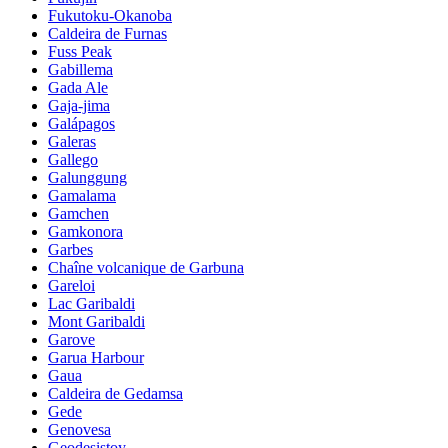
Fukutoku-Okanoba
Caldeira de Furnas
Fuss Peak
Gabillema
Gada Ale
Gaja-jima
Galápagos
Galeras
Gallego
Galunggung
Gamalama
Gamchen
Gamkonora
Garbes
Chaîne volcanique de Garbuna
Gareloi
Lac Garibaldi
Mont Garibaldi
Garove
Garua Harbour
Gaua
Caldeira de Gedamsa
Gede
Genovesa
Geodesistoy