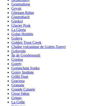
Geureudong
Geysir
Ghegam Ridge
Giggenbach
Girekol
Glacier Peak
La Gloria
Golan Heights
Golaya
Golden Trout Creek
Chaîne volcanique de Golets-Tornyi
Golovnin
Île de Goodenough
Gordon
Gorely
Goriaschaia Sopka
Gorny Institute
Göllü Dagi
Graciosa
Granada
Grande Canarie
Great Sitkin
Griggs
La Grille