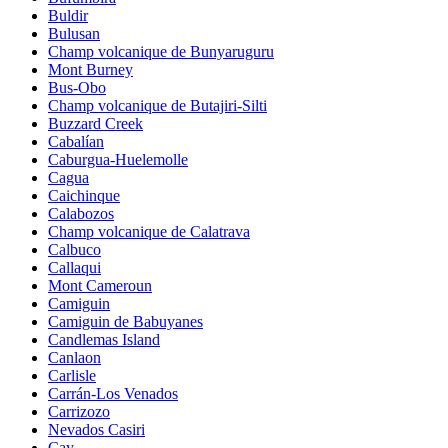
Buldir
Bulusan
Champ volcanique de Bunyaruguru
Mont Burney
Bus-Obo
Champ volcanique de Butajiri-Silti
Buzzard Creek
Cabalían
Caburgua-Huelemolle
Cagua
Caichinque
Calabozos
Champ volcanique de Calatrava
Calbuco
Callaqui
Mont Cameroun
Camiguin
Camiguin de Babuyanes
Candlemas Island
Canlaon
Carlisle
Carrán-Los Venados
Carrizozo
Nevados Casiri
Cay