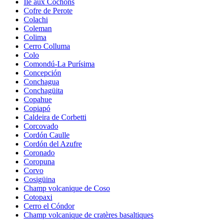
Île aux Cochons
Cofre de Perote
Colachi
Coleman
Colima
Cerro Colluma
Colo
Comondú-La Purísima
Concepción
Conchagua
Conchagüita
Copahue
Copiapó
Caldeira de Corbetti
Corcovado
Cordón Caulle
Cordón del Azufre
Coronado
Coropuna
Corvo
Cosigüina
Champ volcanique de Coso
Cotopaxi
Cerro el Cóndor
Champ volcanique de cratères basaltiques