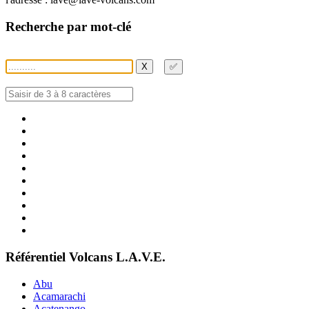
Recherche par mot-clé
X
✅
Référentiel Volcans L.A.V.E.
Abu
Acamarachi
Acatenango