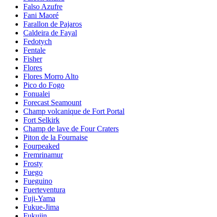
Falso Azufre
Fani Maoré
Farallon de Pajaros
Caldeira de Fayal
Fedotych
Fentale
Fisher
Flores
Flores Morro Alto
Pico do Fogo
Fonualei
Forecast Seamount
Champ volcanique de Fort Portal
Fort Selkirk
Champ de lave de Four Craters
Piton de la Fournaise
Fourpeaked
Fremrinamur
Frosty
Fuego
Fueguino
Fuerteventura
Fuji-Yama
Fukue-Jima
Fukujin