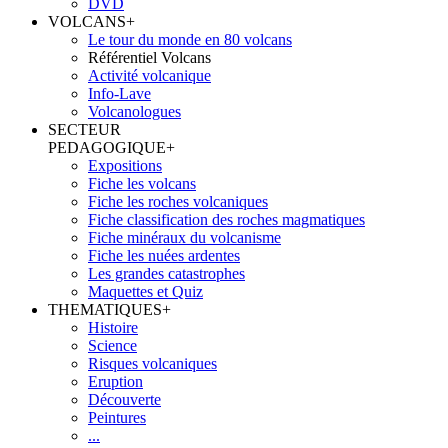
DVD
VOLCANS
+
Le tour du monde en 80 volcans
Référentiel Volcans
Activité volcanique
Info-Lave
Volcanologues
SECTEUR
PEDAGOGIQUE
+
Expositions
Fiche les volcans
Fiche les roches volcaniques
Fiche classification des roches magmatiques
Fiche minéraux du volcanisme
Fiche les nuées ardentes
Les grandes catastrophes
Maquettes et Quiz
THEMATIQUES
+
Histoire
Science
Risques volcaniques
Eruption
Découverte
Peintures
...