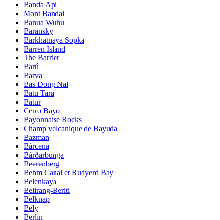
Banda Api
Mont Bandai
Banua Wuhu
Baransky
Barkhatnaya Sopka
Barren Island
The Barrier
Barú
Barva
Bas Dong Nai
Batu Tara
Batur
Cerro Bayo
Bayonnaise Rocks
Champ volcanique de Bayuda
Bazman
Bárcena
Bárðarbunga
Beerenberg
Behm Canal et Rudyerd Bay
Belenkaya
Belirang-Beriti
Belknap
Bely
Berlin