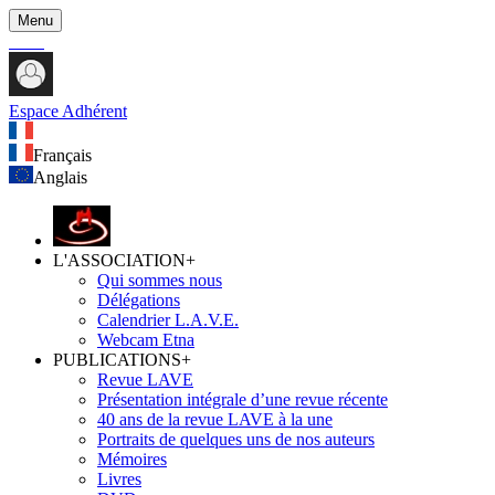
Menu
Espace Adhérent
Français
Anglais
L'ASSOCIATION
+
Qui sommes nous
Délégations
Calendrier L.A.V.E.
Webcam Etna
PUBLICATIONS
+
Revue LAVE
Présentation intégrale d’une revue récente
40 ans de la revue LAVE à la une
Portraits de quelques uns de nos auteurs
Mémoires
Livres