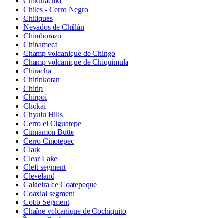
Chikurachki
Chiles - Cerro Negro
Chiliques
Nevados de Chillán
Chimborazo
Chinameca
Champ volcanique de Chingo
Champ volcanique de Chiquimula
Chiracha
Chirinkotan
Chirip
Chirpoi
Chokai
Chyulu Hills
Cerro el Ciguatepe
Cinnamon Butte
Cerro Cinotepec
Clark
Clear Lake
Cleft segment
Cleveland
Caldeira de Coatepeque
Coaxial segment
Cobb Segment
Chaîne volcanique de Cochiquito