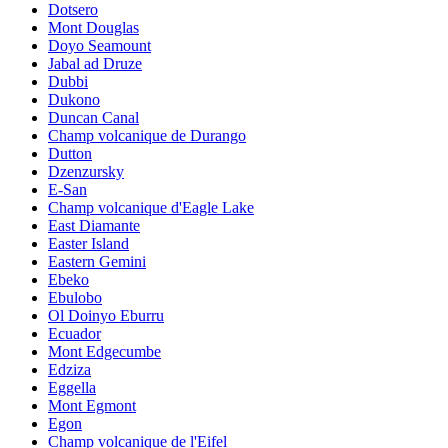
Dotsero
Mont Douglas
Doyo Seamount
Jabal ad Druze
Dubbi
Dukono
Duncan Canal
Champ volcanique de Durango
Dutton
Dzenzursky
E-San
Champ volcanique d'Eagle Lake
East Diamante
Easter Island
Eastern Gemini
Ebeko
Ebulobo
Ol Doinyo Eburru
Ecuador
Mont Edgecumbe
Edziza
Eggella
Mont Egmont
Egon
Champ volcanique de l'Eifel