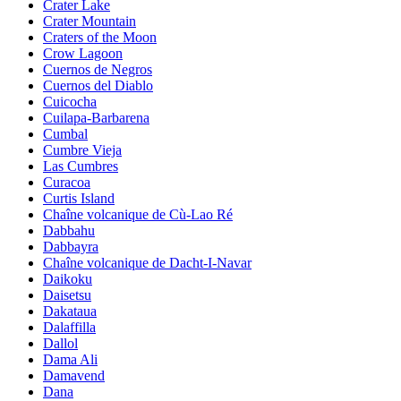
Crater Lake
Crater Mountain
Craters of the Moon
Crow Lagoon
Cuernos de Negros
Cuernos del Diablo
Cuicocha
Cuilapa-Barbarena
Cumbal
Cumbre Vieja
Las Cumbres
Curacoa
Curtis Island
Chaîne volcanique de Cù-Lao Ré
Dabbahu
Dabbayra
Chaîne volcanique de Dacht-I-Navar
Daikoku
Daisetsu
Dakataua
Dalaffilla
Dallol
Dama Ali
Damavend
Dana