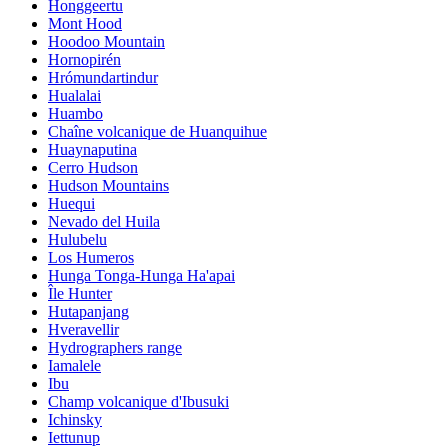
Honggeertu
Mont Hood
Hoodoo Mountain
Hornopirén
Hrómundartindur
Hualalai
Huambo
Chaîne volcanique de Huanquihue
Huaynaputina
Cerro Hudson
Hudson Mountains
Huequi
Nevado del Huila
Hulubelu
Los Humeros
Hunga Tonga-Hunga Ha'apai
Île Hunter
Hutapanjang
Hveravellir
Hydrographers range
Iamalele
Ibu
Champ volcanique d'Ibusuki
Ichinsky
Iettunup