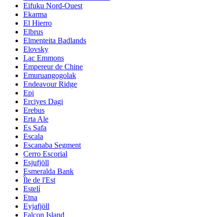
Eifuku Nord-Ouest
Ekarma
El Hierro
Elbrus
Elmenteita Badlands
Elovsky
Lac Emmons
Empereur de Chine
Emuruangogolak
Endeavour Ridge
Epi
Erciyes Dagi
Erebus
Erta Ale
Es Safa
Escala
Escanaba Segment
Cerro Escorial
Esjufjöll
Esmeralda Bank
Île de l'Est
Estelí
Etna
Eyjafjöll
Falcon Island