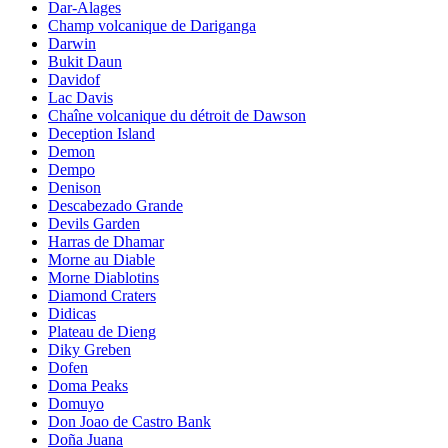
Dar-Alages
Champ volcanique de Dariganga
Darwin
Bukit Daun
Davidof
Lac Davis
Chaîne volcanique du détroit de Dawson
Deception Island
Demon
Dempo
Denison
Descabezado Grande
Devils Garden
Harras de Dhamar
Morne au Diable
Morne Diablotins
Diamond Craters
Didicas
Plateau de Dieng
Diky Greben
Dofen
Doma Peaks
Domuyo
Don Joao de Castro Bank
Doña Juana