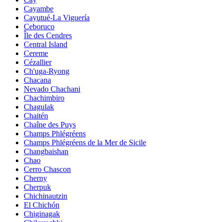
Cayambe
Cayutué-La Viguería
Ceboruco
Île des Cendres
Central Island
Cereme
Cézallier
Ch'uga-Ryong
Chacana
Nevado Chachani
Chachimbiro
Chagulak
Chaitén
Chaîne des Puys
Champs Phlégréens
Champs Phlégréens de la Mer de Sicile
Changbaishan
Chao
Cerro Chascon
Cherny
Cherpuk
Chichinautzin
El Chichón
Chiginagak