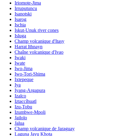
Iriomote-Jima
Irruputuncu
Isanotski
Isarog
Ischia
Iskut-Unuk river cones
Isluga
Champ volcanique d'Itasy
Harrat Ithnayn
Chaîne volcanique d'Ivao
Iwaki
Iwate
Iwo-Jima
Iwo-Tori-Shima
Ixtepeque
Iya
Iyang-Argapura
Izalco
Iztaccíhuatl
Izu-Tobu
Izumbwe-Mpoli
Jailolo
Jalua
Champ volcanique de Jaraguay
Laguna Jayu Khota