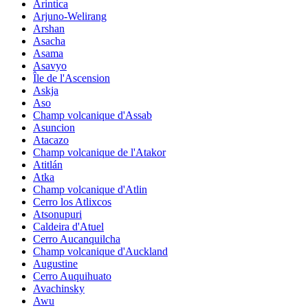
Arintica
Arjuno-Welirang
Arshan
Asacha
Asama
Asavyo
Île de l'Ascension
Askja
Aso
Champ volcanique d'Assab
Asuncion
Atacazo
Champ volcanique de l'Atakor
Atitlán
Atka
Champ volcanique d'Atlin
Cerro los Atlixcos
Atsonupuri
Caldeira d'Atuel
Cerro Aucanquilcha
Champ volcanique d'Auckland
Augustine
Cerro Auquihuato
Avachinsky
Awu