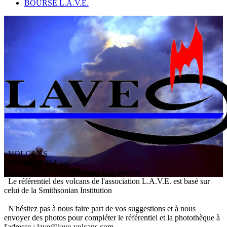
BOURSE L.A.V.E.
VOLCANS
/ Référentiel Volcans
L
'
A
ssociation
V
olcanologique
E
uropéenne
Le référentiel des volcans de l'association L.A.V.E. est basé sur
celui de la Smithsonian Institution
N'hésitez pas à nous faire part de vos suggestions et à nous
envoyer des photos pour compléter le référentiel et la photothèque à
l'adresse : lave@lave-volcans.com