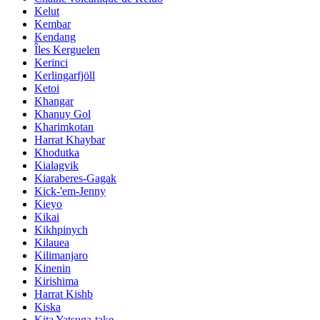
Kelut
Kembar
Kendang
Îles Kerguelen
Kerinci
Kerlingarfjöll
Ketoi
Khangar
Khanuy Gol
Kharimkotan
Harrat Khaybar
Khodutka
Kialagvik
Kiaraberes-Gagak
Kick-'em-Jenny
Kieyo
Kikai
Kikhpinych
Kilauea
Kilimanjaro
Kinenin
Kirishima
Harrat Kishb
Kiska
Kita Yatsuga-take