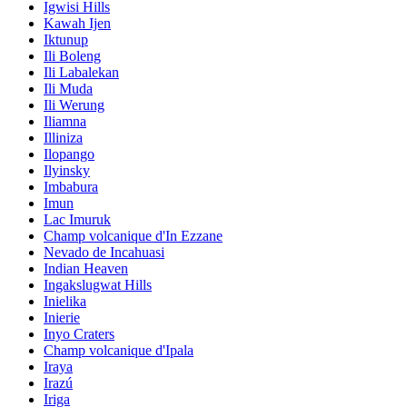
Igwisi Hills
Kawah Ijen
Iktunup
Ili Boleng
Ili Labalekan
Ili Muda
Ili Werung
Iliamna
Illiniza
Ilopango
Ilyinsky
Imbabura
Imun
Lac Imuruk
Champ volcanique d'In Ezzane
Nevado de Incahuasi
Indian Heaven
Ingakslugwat Hills
Inielika
Inierie
Inyo Craters
Champ volcanique d'Ipala
Iraya
Irazú
Iriga