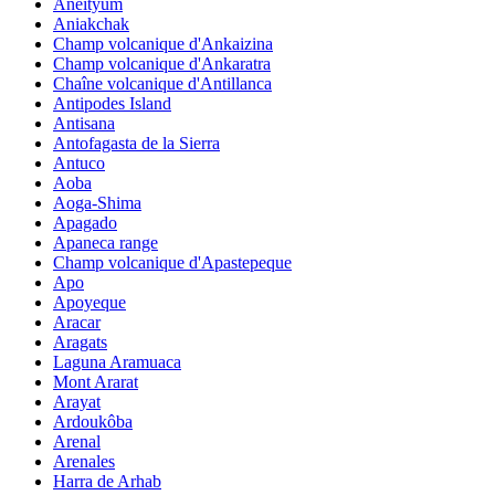
Aneityum
Aniakchak
Champ volcanique d'Ankaizina
Champ volcanique d'Ankaratra
Chaîne volcanique d'Antillanca
Antipodes Island
Antisana
Antofagasta de la Sierra
Antuco
Aoba
Aoga-Shima
Apagado
Apaneca range
Champ volcanique d'Apastepeque
Apo
Apoyeque
Aracar
Aragats
Laguna Aramuaca
Mont Ararat
Arayat
Ardoukôba
Arenal
Arenales
Harra de Arhab