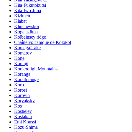
Kita-Fukutokutai
Kita-Iwo-Jima
Kizimen
Klabat
Kliuchevskoi
Kogaja-Jima
Kolbeinsey ridge
Chaîne volcanique de Kolokol
Komaga-Take
Komarov
Kone
Koniuji
Kookooligit Mountains
Koranga
Korath range
Koro
Korosi
Korovin
Koryaksky
Kos
Koshelev
Kostakan
Emi Koussi
Kozu-Shima