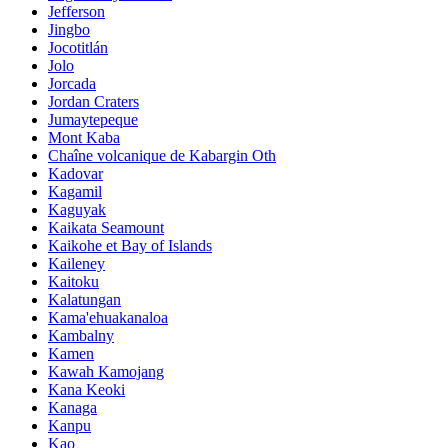
Jefferson
Jingbo
Jocotitlán
Jolo
Jorcada
Jordan Craters
Jumaytepeque
Mont Kaba
Chaîne volcanique de Kabargin Oth
Kadovar
Kagamil
Kaguyak
Kaikata Seamount
Kaikohe et Bay of Islands
Kaileney
Kaitoku
Kalatungan
Kama'ehuakanaloa
Kambalny
Kamen
Kawah Kamojang
Kana Keoki
Kanaga
Kanpu
Kao