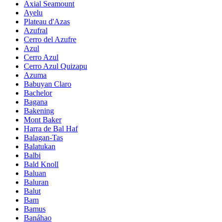
Axial Seamount
Ayelu
Plateau d'Azas
Azufral
Cerro del Azufre
Azul
Cerro Azul
Cerro Azul Quizapu
Azuma
Babuyan Claro
Bachelor
Bagana
Bakening
Mont Baker
Harra de Bal Haf
Balagan-Tas
Balatukan
Balbi
Bald Knoll
Baluan
Baluran
Balut
Bam
Bamus
Banáhao