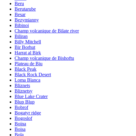
Beru
Berutarube
Besar
Bezymianny
Bibinoi
Champ volcanique de Bilate river
Biliran
Billy Mitchell
Bir Borhut
Harrat al Birk
Champ volcanique de Bishoftu
Plateau de Biu
Black Peak
Black Rock Desert
Loma Blanca
Bliznets
Bliznetsy
Blue Lake Crater
Blup Blup
Bobrof
Bogatyr ridge
Bogoslof
Boina
Boisa
Bola