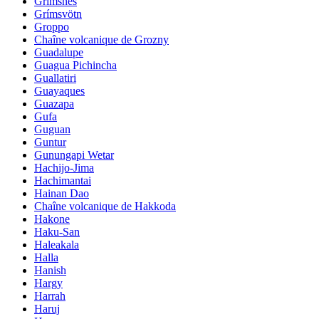
Grimsnes
Grímsvötn
Groppo
Chaîne volcanique de Grozny
Guadalupe
Guagua Pichincha
Guallatiri
Guayaques
Guazapa
Gufa
Guguan
Guntur
Gunungapi Wetar
Hachijo-Jima
Hachimantai
Hainan Dao
Chaîne volcanique de Hakkoda
Hakone
Haku-San
Haleakala
Halla
Hanish
Hargy
Harrah
Haruj