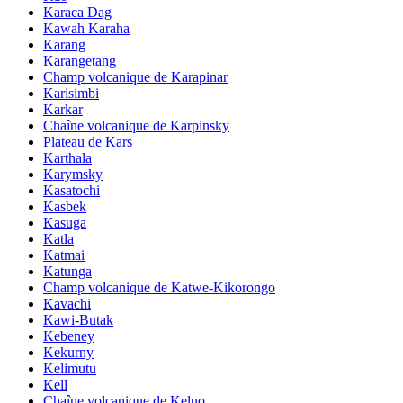
Karaca Dag
Kawah Karaha
Karang
Karangetang
Champ volcanique de Karapinar
Karisimbi
Karkar
Chaîne volcanique de Karpinsky
Plateau de Kars
Karthala
Karymsky
Kasatochi
Kasbek
Kasuga
Katla
Katmai
Katunga
Champ volcanique de Katwe-Kikorongo
Kavachi
Kawi-Butak
Kebeney
Kekurny
Kelimutu
Kell
Chaîne volcanique de Keluo