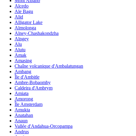
Mont Albano
Alcedo
Ale Bagu
Alid
Alligator Lake
Almolonga
Alney-Chashakondzha
Alngey
Alu
Alutu
Amak
Amasing
Chaîne volcanique d'Ambalatungan
Ambang
Île d'Ambitle
Ambre-Bobaomby
Caldeira d'Ambrym
Amiata
Amorong
Île Amsterdam
Amukta
Anatahan
Anaun
Vallée d'Andahua-Orcopampa
Andrus