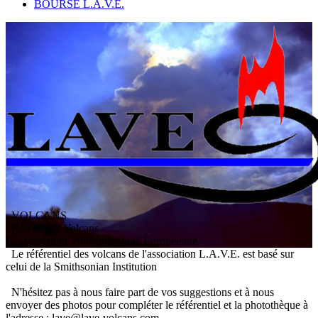
BOURSE L.A.V.E.
VOLCANS
/ Référentiel Volcans
L
'
A
ssociation
V
olcanologique
E
uropéenne
Le référentiel des volcans de l'association L.A.V.E. est basé sur
celui de la Smithsonian Institution
N'hésitez pas à nous faire part de vos suggestions et à nous
envoyer des photos pour compléter le référentiel et la photothèque à
l'adresse : lave@lave-volcans.com