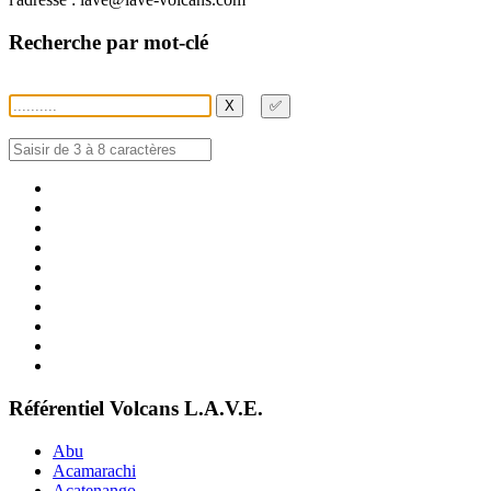
Recherche par mot-clé
X
✅
Référentiel Volcans L.A.V.E.
Abu
Acamarachi
Acatenango