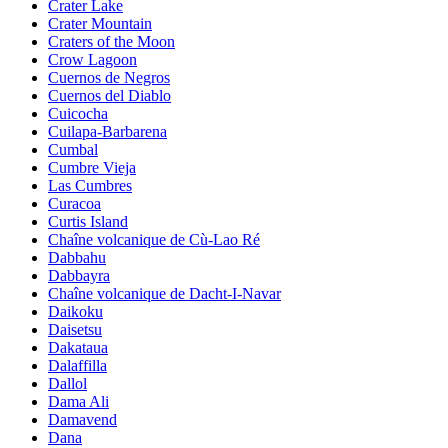
Crater Lake
Crater Mountain
Craters of the Moon
Crow Lagoon
Cuernos de Negros
Cuernos del Diablo
Cuicocha
Cuilapa-Barbarena
Cumbal
Cumbre Vieja
Las Cumbres
Curacoa
Curtis Island
Chaîne volcanique de Cù-Lao Ré
Dabbahu
Dabbayra
Chaîne volcanique de Dacht-I-Navar
Daikoku
Daisetsu
Dakataua
Dalaffilla
Dallol
Dama Ali
Damavend
Dana