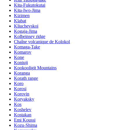
Kita-Fukutokutai
Kita-Iwo-Jima
Kizimen
Klabat
Kliuchevskoi
Kogaja-Jima
Kolbeinsey ridge
Chaîne volcanique de Kolokol
Komaga-Take
Komarov
Kone
Koniuji
Kookooligit Mountains
Koranga
Korath range
Koro
Korosi
Korovin
Koryaksky
Kos
Koshelev
Kostakan
Emi Koussi
Kozu-Shima