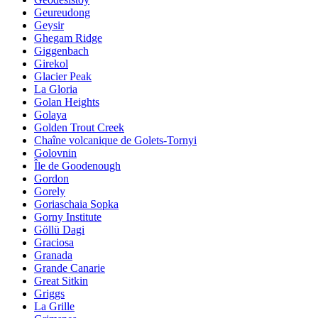
Geureudong
Geysir
Ghegam Ridge
Giggenbach
Girekol
Glacier Peak
La Gloria
Golan Heights
Golaya
Golden Trout Creek
Chaîne volcanique de Golets-Tornyi
Golovnin
Île de Goodenough
Gordon
Gorely
Goriaschaia Sopka
Gorny Institute
Göllü Dagi
Graciosa
Granada
Grande Canarie
Great Sitkin
Griggs
La Grille