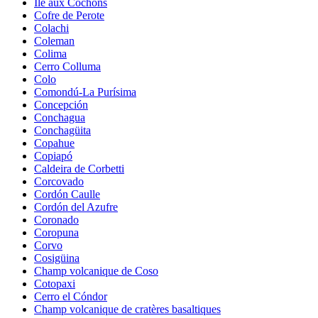
Île aux Cochons
Cofre de Perote
Colachi
Coleman
Colima
Cerro Colluma
Colo
Comondú-La Purísima
Concepción
Conchagua
Conchagüita
Copahue
Copiapó
Caldeira de Corbetti
Corcovado
Cordón Caulle
Cordón del Azufre
Coronado
Coropuna
Corvo
Cosigüina
Champ volcanique de Coso
Cotopaxi
Cerro el Cóndor
Champ volcanique de cratères basaltiques