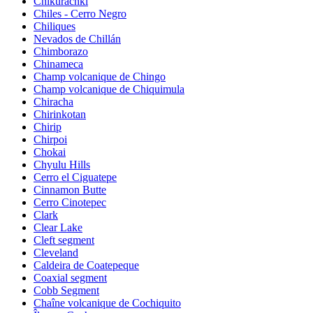
Chikurachki
Chiles - Cerro Negro
Chiliques
Nevados de Chillán
Chimborazo
Chinameca
Champ volcanique de Chingo
Champ volcanique de Chiquimula
Chiracha
Chirinkotan
Chirip
Chirpoi
Chokai
Chyulu Hills
Cerro el Ciguatepe
Cinnamon Butte
Cerro Cinotepec
Clark
Clear Lake
Cleft segment
Cleveland
Caldeira de Coatepeque
Coaxial segment
Cobb Segment
Chaîne volcanique de Cochiquito