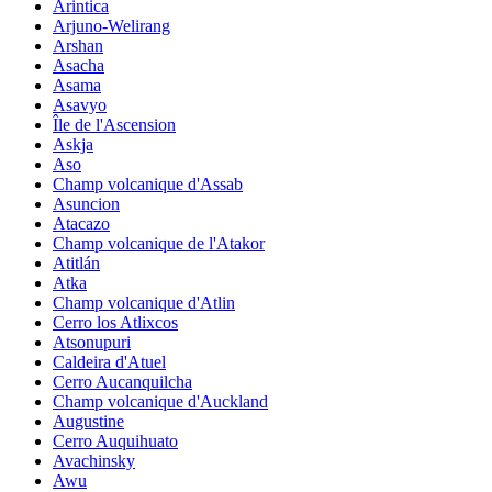
Arintica
Arjuno-Welirang
Arshan
Asacha
Asama
Asavyo
Île de l'Ascension
Askja
Aso
Champ volcanique d'Assab
Asuncion
Atacazo
Champ volcanique de l'Atakor
Atitlán
Atka
Champ volcanique d'Atlin
Cerro los Atlixcos
Atsonupuri
Caldeira d'Atuel
Cerro Aucanquilcha
Champ volcanique d'Auckland
Augustine
Cerro Auquihuato
Avachinsky
Awu