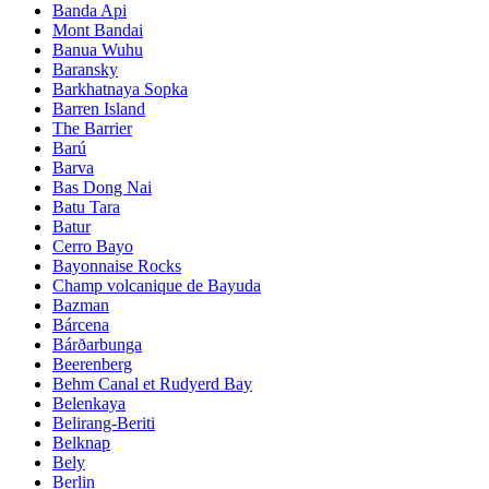
Banda Api
Mont Bandai
Banua Wuhu
Baransky
Barkhatnaya Sopka
Barren Island
The Barrier
Barú
Barva
Bas Dong Nai
Batu Tara
Batur
Cerro Bayo
Bayonnaise Rocks
Champ volcanique de Bayuda
Bazman
Bárcena
Bárðarbunga
Beerenberg
Behm Canal et Rudyerd Bay
Belenkaya
Belirang-Beriti
Belknap
Bely
Berlin