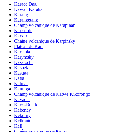
Karaca Dag
Kawah Karaha
Karang
Karangetang
Champ volcanique de Karapinar
Karisimbi
Karkar
Chaîne volcanique de Karpinsky
Plateau de Kars
Karthala
Karymsky
Kasatochi
Kasbek
Kasuga
Katla
Katmai
Katunga
Champ volcanique de Katwe-Kikorongo
Kavachi
Kawi-Butak
Kebeney
Kekurny
Kelimutu
Kell
Chaîne volcanique de Keluo