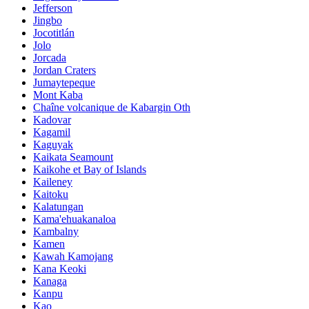
Jefferson
Jingbo
Jocotitlán
Jolo
Jorcada
Jordan Craters
Jumaytepeque
Mont Kaba
Chaîne volcanique de Kabargin Oth
Kadovar
Kagamil
Kaguyak
Kaikata Seamount
Kaikohe et Bay of Islands
Kaileney
Kaitoku
Kalatungan
Kama'ehuakanaloa
Kambalny
Kamen
Kawah Kamojang
Kana Keoki
Kanaga
Kanpu
Kao