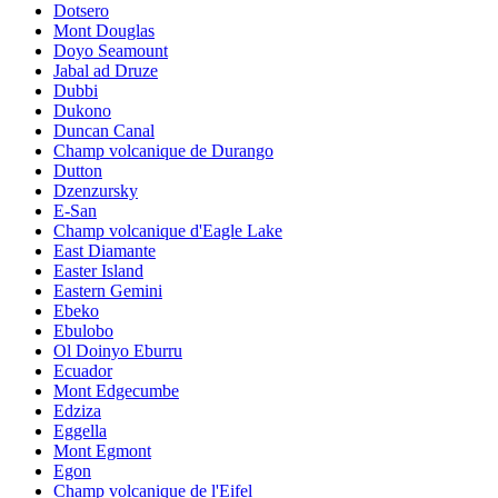
Dotsero
Mont Douglas
Doyo Seamount
Jabal ad Druze
Dubbi
Dukono
Duncan Canal
Champ volcanique de Durango
Dutton
Dzenzursky
E-San
Champ volcanique d'Eagle Lake
East Diamante
Easter Island
Eastern Gemini
Ebeko
Ebulobo
Ol Doinyo Eburru
Ecuador
Mont Edgecumbe
Edziza
Eggella
Mont Egmont
Egon
Champ volcanique de l'Eifel