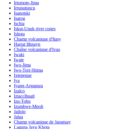
Iriomote-Jima
Irruputuncu
Isanotski
Isarog
Ischia
Iskut-Unuk river cones
Isluga
Champ volcanique d'Itasy
Harrat Ithnayn
Chaîne volcanique d'Ivao
Iwaki
Iwate
Iwo-Jima
Iwo-Tori-Shima
Ixtepeque
Iya
Iyang-Argapura
Izalco
Iztaccíhuatl
Izu-Tobu
Izumbwe-Mpoli
Jailolo
Jalua
Champ volcanique de Jaraguay
Laguna Jayu Khota