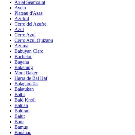
Axial Seamount
Ayelu
Plateau d'Azas
Azufral
Cerro del Azufre
Azul
Cerro Azul
Cerro Azul Quizapu
Azuma
Babuyan Claro
Bachelor
Bagana
Bakening
Mont Baker
Harra de Bal Haf
Balagan-Tas
Balatukan
Balbi
Bald Knoll
Baluan
Baluran
Balut
Bam
Bamus
Banáhao