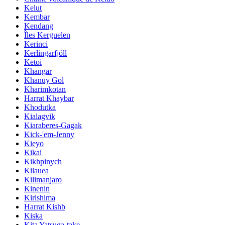
Kelut
Kembar
Kendang
Îles Kerguelen
Kerinci
Kerlingarfjöll
Ketoi
Khangar
Khanuy Gol
Kharimkotan
Harrat Khaybar
Khodutka
Kialagvik
Kiaraberes-Gagak
Kick-'em-Jenny
Kieyo
Kikai
Kikhpinych
Kilauea
Kilimanjaro
Kinenin
Kirishima
Harrat Kishb
Kiska
Kita Yatsuga-take