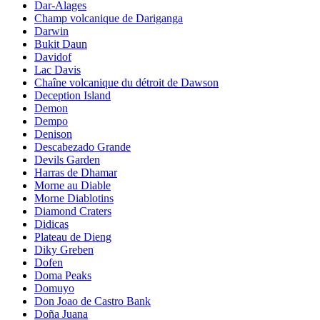
Dar-Alages
Champ volcanique de Dariganga
Darwin
Bukit Daun
Davidof
Lac Davis
Chaîne volcanique du détroit de Dawson
Deception Island
Demon
Dempo
Denison
Descabezado Grande
Devils Garden
Harras de Dhamar
Morne au Diable
Morne Diablotins
Diamond Craters
Didicas
Plateau de Dieng
Diky Greben
Dofen
Doma Peaks
Domuyo
Don Joao de Castro Bank
Doña Juana