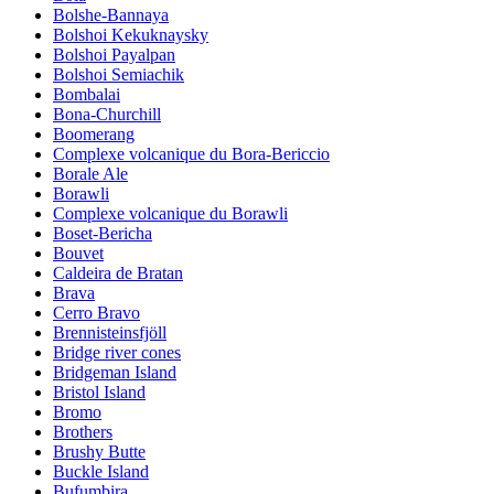
Bolshe-Bannaya
Bolshoi Kekuknaysky
Bolshoi Payalpan
Bolshoi Semiachik
Bombalai
Bona-Churchill
Boomerang
Complexe volcanique du Bora-Bericcio
Borale Ale
Borawli
Complexe volcanique du Borawli
Boset-Bericha
Bouvet
Caldeira de Bratan
Brava
Cerro Bravo
Brennisteinsfjöll
Bridge river cones
Bridgeman Island
Bristol Island
Bromo
Brothers
Brushy Butte
Buckle Island
Bufumbira