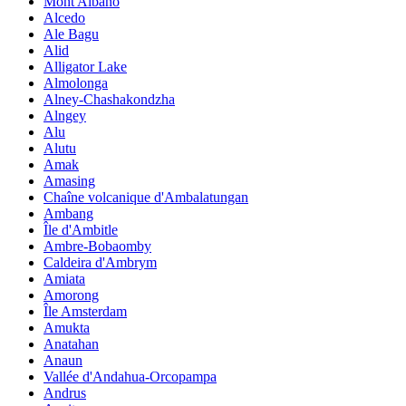
Mont Albano
Alcedo
Ale Bagu
Alid
Alligator Lake
Almolonga
Alney-Chashakondzha
Alngey
Alu
Alutu
Amak
Amasing
Chaîne volcanique d'Ambalatungan
Ambang
Île d'Ambitle
Ambre-Bobaomby
Caldeira d'Ambrym
Amiata
Amorong
Île Amsterdam
Amukta
Anatahan
Anaun
Vallée d'Andahua-Orcopampa
Andrus