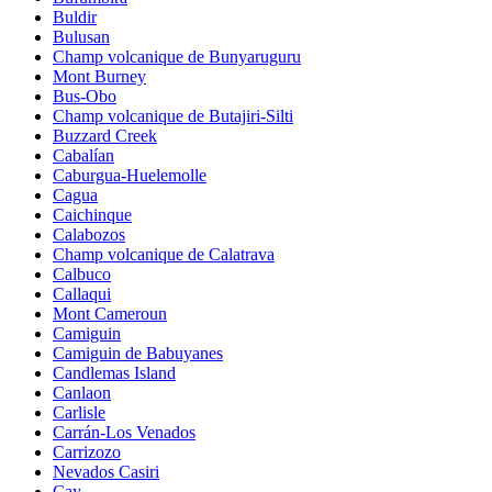
Buldir
Bulusan
Champ volcanique de Bunyaruguru
Mont Burney
Bus-Obo
Champ volcanique de Butajiri-Silti
Buzzard Creek
Cabalían
Caburgua-Huelemolle
Cagua
Caichinque
Calabozos
Champ volcanique de Calatrava
Calbuco
Callaqui
Mont Cameroun
Camiguin
Camiguin de Babuyanes
Candlemas Island
Canlaon
Carlisle
Carrán-Los Venados
Carrizozo
Nevados Casiri
Cay