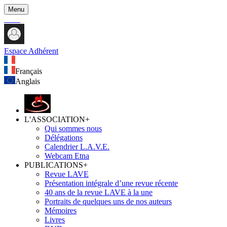
Menu
Espace Adhérent
Français
Anglais
L'ASSOCIATION
+
Qui sommes nous
Délégations
Calendrier L.A.V.E.
Webcam Etna
PUBLICATIONS
+
Revue LAVE
Présentation intégrale d’une revue récente
40 ans de la revue LAVE à la une
Portraits de quelques uns de nos auteurs
Mémoires
Livres