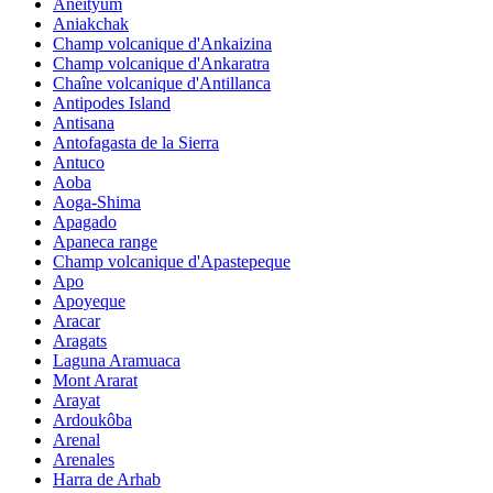
Aneityum
Aniakchak
Champ volcanique d'Ankaizina
Champ volcanique d'Ankaratra
Chaîne volcanique d'Antillanca
Antipodes Island
Antisana
Antofagasta de la Sierra
Antuco
Aoba
Aoga-Shima
Apagado
Apaneca range
Champ volcanique d'Apastepeque
Apo
Apoyeque
Aracar
Aragats
Laguna Aramuaca
Mont Ararat
Arayat
Ardoukôba
Arenal
Arenales
Harra de Arhab