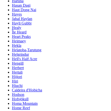
Haruna
Hasan Dagi
Haut Dong Nai
Hayes
Jabal Haylan
Hayli Gubbi
Healy
Île Heard
Heart Peaks
Heimaey
Hekla
Helatoba-Tarutung
Helgrindur
Hell's Half Acre
Hengill
Herbert
Hertali
Hijiori
Hiri
Hiuchi
Caldeira d'Hobicha
Hodson
Hofsjökull
Homa Mountain
Home Reef