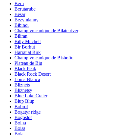
Beru
Berutarube
Besar
Bezymianny
Bibinoi
Champ volcanique de Bilate river
Biliran
Billy Mitchell
Bir Borhut
Harrat al Birk
Champ volcanique de Bishoftu
Plateau de Biu
Black Peak
Black Rock Desert
Loma Blanca
Bliznets
Bliznetsy
Blue Lake Crater
Blup Blup
Bobrof
Bogatyr ridge
Bogoslof
Boina
Boisa
Bola