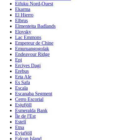
Eifuku Nord-Ouest
Ekarma
El Hierro
Elbrus
Elmenteita Badlands
Elovsky
Lac Emmons
Empereur de Chine
Emuruangogolak
Endeavour Ridge
Epi
Erciyes Dagi
Erebus
Erta Ale
Es Safa
Escala
Escanaba Segment
Cerro Escorial
Esjufjöll
Esmeralda Bank
Île de l'Est
Estelí
Etna
Eyjafjöll
Falcon Island