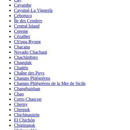
Cayambe
Cayutué-La Viguería
Ceboruco
Île des Cendres
Central Island
Cereme
Cézallier
Ch'uga-Ryong
Chacana
Nevado Chachani
Chachimbiro
Chagulak
Chaitén
Chaîne des Puys
Champs Phlégréens
Champs Phlégréens de la Mer de Sicile
Changbaishan
Chao
Cerro Chascon
Cherny
Cherpuk
Chichinautzin
El Chichón
Chiginagak