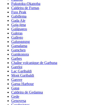
Fukutoku-Okanoba
Caldeira de Furnas
Fuss Peak
Gabillema
Gada Ale
Gaja-jima
Galápagos
Galeras
Gallego
Galunggung
Gamalama
Gamchen
Gamkonora
Garbes
Chaîne volcanique de Garbuna
Gareloi
Lac Garibaldi
Mont Garibaldi
Garove
Garua Harbour
Gaua
Caldeira de Gedamsa
Gede
Genovesa
Geodesistoy