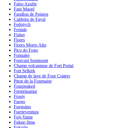
Falso Azufre
Fani Maoré
Farallon de Pajaros
Caldeira de Fayal
Fedotych
Fentale
Fisher
Flores
Flores Morro Alto
Pico do Fogo
Fonualei
Forecast Seamount
Champ volcanique de Fort Portal
Fort Selkirk
Champ de lave de Four Craters
Piton de la Fournaise
Fourpeaked
Fremrinamur
Frosty
Fuego
Fueguino
Fuerteventura
Fuji-Yama
Fukue-Jima
Fukujin