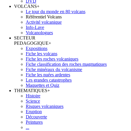
DVD
VOLCANS
+
Le tour du monde en 80 volcans
Référentiel Volcans
Activité volcanique
Info-Lave
Volcanologues
SECTEUR
PEDAGOGIQUE
+
Expositions
Fiche les volcans
Fiche les roches volcaniques
Fiche classification des roches magmatiques
Fiche minéraux du volcanisme
Fiche les nuées ardentes
Les grandes catastrophes
Maquettes et Quiz
THEMATIQUES
+
Histoire
Science
Risques volcaniques
Eruption
Découverte
Peintures
...