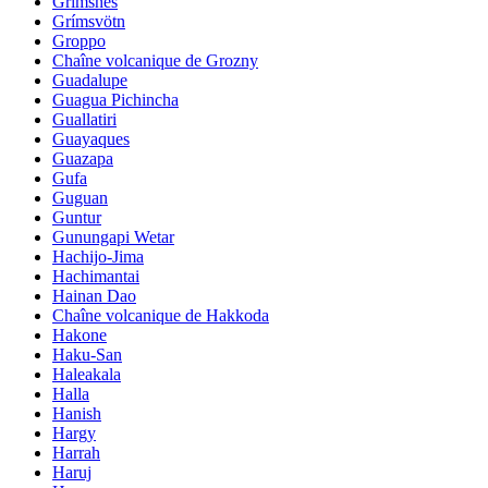
Grimsnes
Grímsvötn
Groppo
Chaîne volcanique de Grozny
Guadalupe
Guagua Pichincha
Guallatiri
Guayaques
Guazapa
Gufa
Guguan
Guntur
Gunungapi Wetar
Hachijo-Jima
Hachimantai
Hainan Dao
Chaîne volcanique de Hakkoda
Hakone
Haku-San
Haleakala
Halla
Hanish
Hargy
Harrah
Haruj