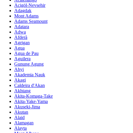
Acigöl-Nevsehir
Adagdak
Mont Adams
Adams Seamount
Adatara
Adwa
Afderà
Agrigan
Agua
Agua de Pau
Aguilera
Gunung Agung
Ahyi
Akademia Nauk
Akagi
Caldeira d'Akan
Akhtang
Akita-Komaga-Take
Akita-Yake-Yama
Akuseki-Jima
Akutan
Alaid
Alamagan
Alayta