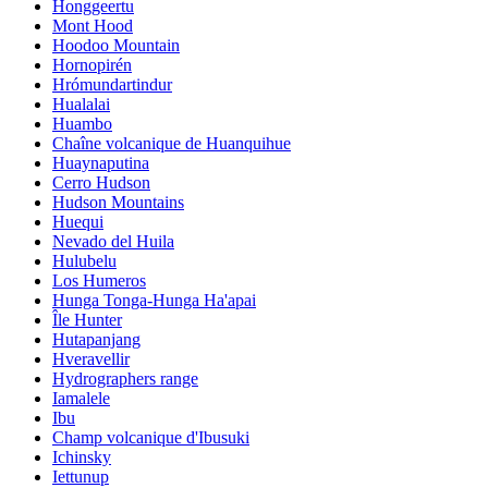
Honggeertu
Mont Hood
Hoodoo Mountain
Hornopirén
Hrómundartindur
Hualalai
Huambo
Chaîne volcanique de Huanquihue
Huaynaputina
Cerro Hudson
Hudson Mountains
Huequi
Nevado del Huila
Hulubelu
Los Humeros
Hunga Tonga-Hunga Ha'apai
Île Hunter
Hutapanjang
Hveravellir
Hydrographers range
Iamalele
Ibu
Champ volcanique d'Ibusuki
Ichinsky
Iettunup