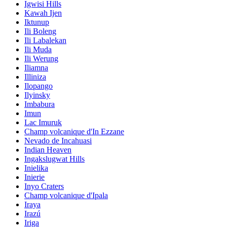
Igwisi Hills
Kawah Ijen
Iktunup
Ili Boleng
Ili Labalekan
Ili Muda
Ili Werung
Iliamna
Illiniza
Ilopango
Ilyinsky
Imbabura
Imun
Lac Imuruk
Champ volcanique d'In Ezzane
Nevado de Incahuasi
Indian Heaven
Ingakslugwat Hills
Inielika
Inierie
Inyo Craters
Champ volcanique d'Ipala
Iraya
Irazú
Iriga