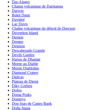
Dar-Alages
Champ volcanique de Dariganga
Darwin
Bukit Daun
Davidof
Lac Davis
Chaîne volcanique du détroit de Dawson
Deception Island
Demon
Dempo
Denison
Descabezado Grande
Devils Garden
Harras de Dhamar
Morne au Diable
Morne Diablotins
Diamond Craters
Didicas
Plateau de Dieng
Diky Greben
Dofen
Doma Peaks
Domuyo
Don Joao de Castro Bank
Doña Juana