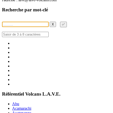
Recherche par mot-clé
X
✅
Référentiel Volcans L.A.V.E.
Abu
Acamarachi
Acatenango