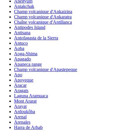
Aneityum
Aniakchak
Champ volcanique d'Ankaizina
Champ volcanique d'Ankaratra
Chaîne volcanique d'Antillanca
Antipodes Island
Antisana
Antofagasta de la Sierra
Antuco
Aoba
Aoga-Shima
Apagado
Apaneca range
Champ volcanique d'Apastepeque
Apo
Apoyeque
Aracar
Aragats
Laguna Aramuaca
Mont Ararat
Arayat
Ardoukôba
Arenal
Arenales
Harra de Arhab