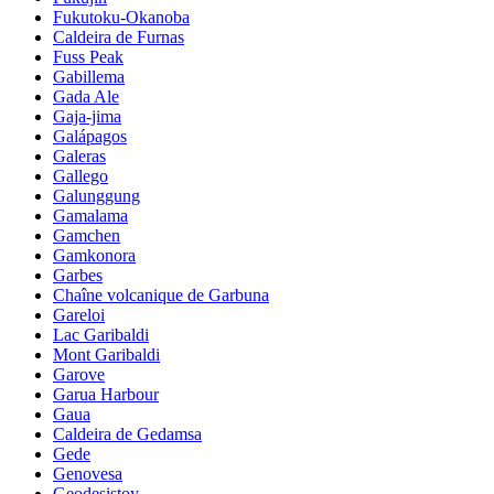
Fukutoku-Okanoba
Caldeira de Furnas
Fuss Peak
Gabillema
Gada Ale
Gaja-jima
Galápagos
Galeras
Gallego
Galunggung
Gamalama
Gamchen
Gamkonora
Garbes
Chaîne volcanique de Garbuna
Gareloi
Lac Garibaldi
Mont Garibaldi
Garove
Garua Harbour
Gaua
Caldeira de Gedamsa
Gede
Genovesa
Geodesistoy