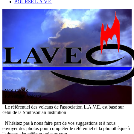
BOURSE L.A.V.E.
VOLCANS
/ Référentiel Volcans
L
'
A
ssociation
V
olcanologique
E
uropéenne
Le référentiel des volcans de l'association L.A.V.E. est basé sur
celui de la Smithsonian Institution
N'hésitez pas à nous faire part de vos suggestions et à nous
envoyer des photos pour compléter le référentiel et la photothèque à
l'adresse : lave@lave-volcans.com