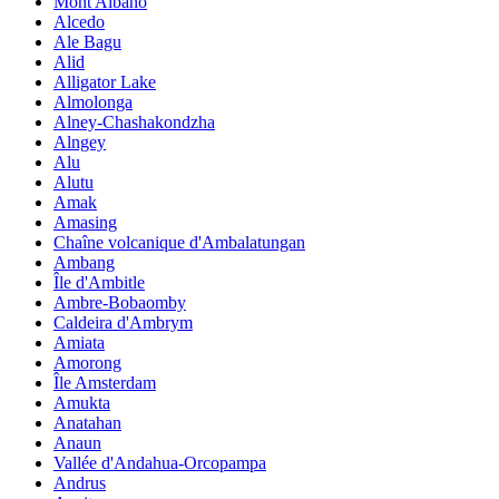
Mont Albano
Alcedo
Ale Bagu
Alid
Alligator Lake
Almolonga
Alney-Chashakondzha
Alngey
Alu
Alutu
Amak
Amasing
Chaîne volcanique d'Ambalatungan
Ambang
Île d'Ambitle
Ambre-Bobaomby
Caldeira d'Ambrym
Amiata
Amorong
Île Amsterdam
Amukta
Anatahan
Anaun
Vallée d'Andahua-Orcopampa
Andrus