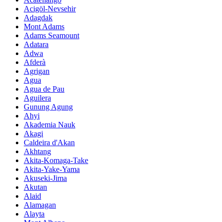
Acigöl-Nevsehir
Adagdak
Mont Adams
Adams Seamount
Adatara
Adwa
Afderà
Agrigan
Agua
Agua de Pau
Aguilera
Gunung Agung
Ahyi
Akademia Nauk
Akagi
Caldeira d'Akan
Akhtang
Akita-Komaga-Take
Akita-Yake-Yama
Akuseki-Jima
Akutan
Alaid
Alamagan
Alayta