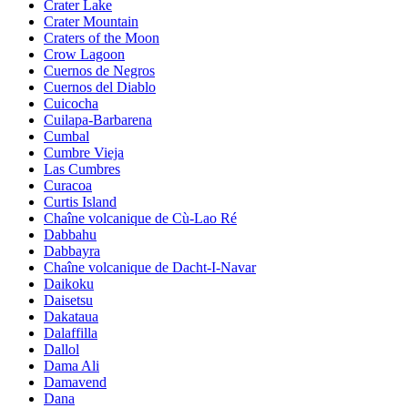
Crater Lake
Crater Mountain
Craters of the Moon
Crow Lagoon
Cuernos de Negros
Cuernos del Diablo
Cuicocha
Cuilapa-Barbarena
Cumbal
Cumbre Vieja
Las Cumbres
Curacoa
Curtis Island
Chaîne volcanique de Cù-Lao Ré
Dabbahu
Dabbayra
Chaîne volcanique de Dacht-I-Navar
Daikoku
Daisetsu
Dakataua
Dalaffilla
Dallol
Dama Ali
Damavend
Dana