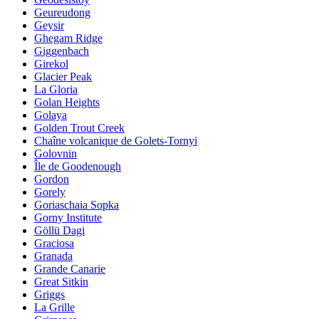
Geureudong
Geysir
Ghegam Ridge
Giggenbach
Girekol
Glacier Peak
La Gloria
Golan Heights
Golaya
Golden Trout Creek
Chaîne volcanique de Golets-Tornyi
Golovnin
Île de Goodenough
Gordon
Gorely
Goriaschaia Sopka
Gorny Institute
Göllü Dagi
Graciosa
Granada
Grande Canarie
Great Sitkin
Griggs
La Grille