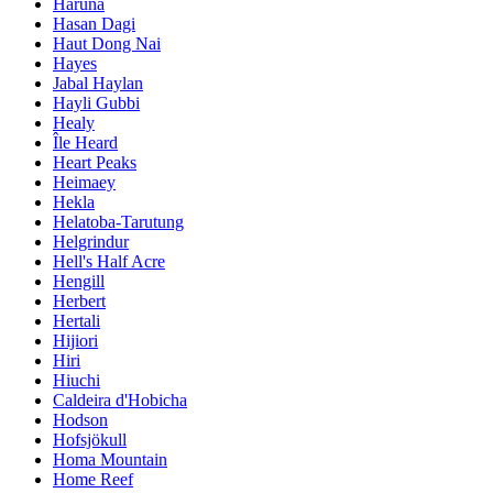
Haruna
Hasan Dagi
Haut Dong Nai
Hayes
Jabal Haylan
Hayli Gubbi
Healy
Île Heard
Heart Peaks
Heimaey
Hekla
Helatoba-Tarutung
Helgrindur
Hell's Half Acre
Hengill
Herbert
Hertali
Hijiori
Hiri
Hiuchi
Caldeira d'Hobicha
Hodson
Hofsjökull
Homa Mountain
Home Reef