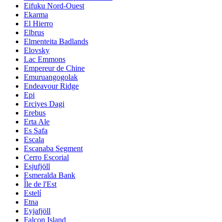
Eifuku Nord-Ouest
Ekarma
El Hierro
Elbrus
Elmenteita Badlands
Elovsky
Lac Emmons
Empereur de Chine
Emuruangogolak
Endeavour Ridge
Epi
Erciyes Dagi
Erebus
Erta Ale
Es Safa
Escala
Escanaba Segment
Cerro Escorial
Esjufjöll
Esmeralda Bank
Île de l'Est
Estelí
Etna
Eyjafjöll
Falcon Island