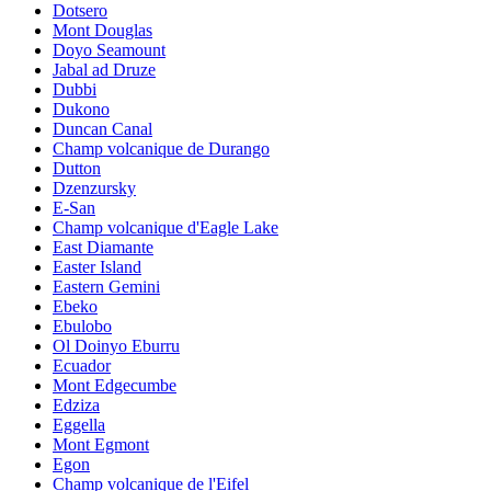
Dotsero
Mont Douglas
Doyo Seamount
Jabal ad Druze
Dubbi
Dukono
Duncan Canal
Champ volcanique de Durango
Dutton
Dzenzursky
E-San
Champ volcanique d'Eagle Lake
East Diamante
Easter Island
Eastern Gemini
Ebeko
Ebulobo
Ol Doinyo Eburru
Ecuador
Mont Edgecumbe
Edziza
Eggella
Mont Egmont
Egon
Champ volcanique de l'Eifel