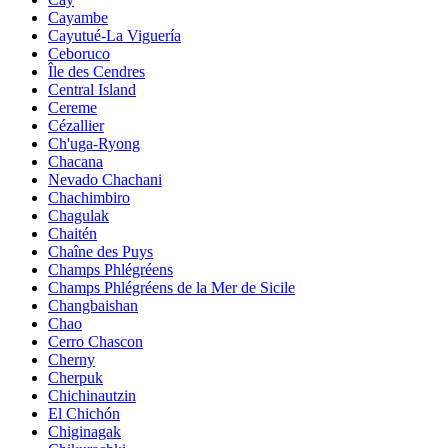
Cayambe
Cayutué-La Viguería
Ceboruco
Île des Cendres
Central Island
Cereme
Cézallier
Ch'uga-Ryong
Chacana
Nevado Chachani
Chachimbiro
Chagulak
Chaitén
Chaîne des Puys
Champs Phlégréens
Champs Phlégréens de la Mer de Sicile
Changbaishan
Chao
Cerro Chascon
Cherny
Cherpuk
Chichinautzin
El Chichón
Chiginagak