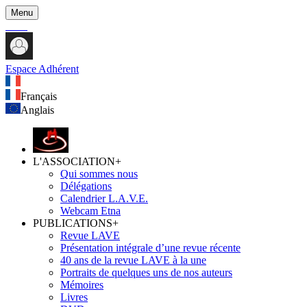
Menu
Espace Adhérent
Français
Anglais
L'ASSOCIATION
+
Qui sommes nous
Délégations
Calendrier L.A.V.E.
Webcam Etna
PUBLICATIONS
+
Revue LAVE
Présentation intégrale d’une revue récente
40 ans de la revue LAVE à la une
Portraits de quelques uns de nos auteurs
Mémoires
Livres