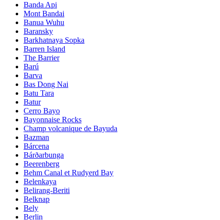
Banda Api
Mont Bandai
Banua Wuhu
Baransky
Barkhatnaya Sopka
Barren Island
The Barrier
Barú
Barva
Bas Dong Nai
Batu Tara
Batur
Cerro Bayo
Bayonnaise Rocks
Champ volcanique de Bayuda
Bazman
Bárcena
Bárðarbunga
Beerenberg
Behm Canal et Rudyerd Bay
Belenkaya
Belirang-Beriti
Belknap
Bely
Berlin