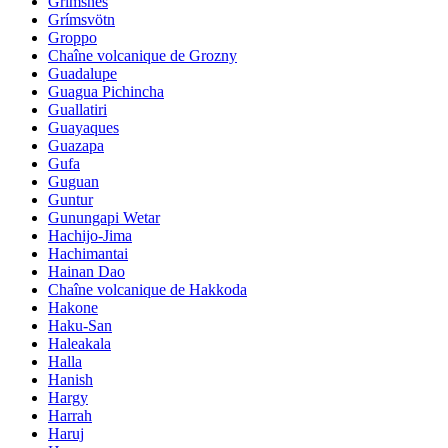
Grimsnes
Grímsvötn
Groppo
Chaîne volcanique de Grozny
Guadalupe
Guagua Pichincha
Guallatiri
Guayaques
Guazapa
Gufa
Guguan
Guntur
Gunungapi Wetar
Hachijo-Jima
Hachimantai
Hainan Dao
Chaîne volcanique de Hakkoda
Hakone
Haku-San
Haleakala
Halla
Hanish
Hargy
Harrah
Haruj