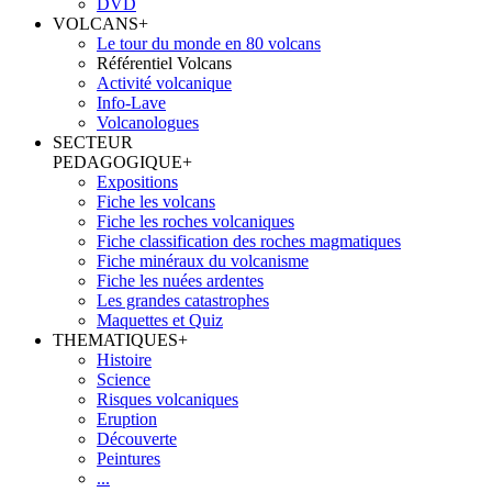
DVD
VOLCANS
+
Le tour du monde en 80 volcans
Référentiel Volcans
Activité volcanique
Info-Lave
Volcanologues
SECTEUR
PEDAGOGIQUE
+
Expositions
Fiche les volcans
Fiche les roches volcaniques
Fiche classification des roches magmatiques
Fiche minéraux du volcanisme
Fiche les nuées ardentes
Les grandes catastrophes
Maquettes et Quiz
THEMATIQUES
+
Histoire
Science
Risques volcaniques
Eruption
Découverte
Peintures
...