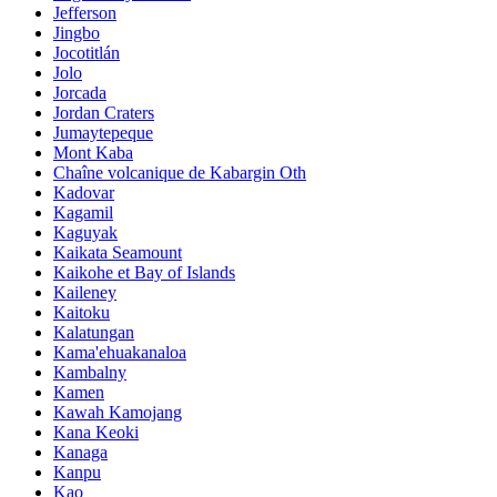
Jefferson
Jingbo
Jocotitlán
Jolo
Jorcada
Jordan Craters
Jumaytepeque
Mont Kaba
Chaîne volcanique de Kabargin Oth
Kadovar
Kagamil
Kaguyak
Kaikata Seamount
Kaikohe et Bay of Islands
Kaileney
Kaitoku
Kalatungan
Kama'ehuakanaloa
Kambalny
Kamen
Kawah Kamojang
Kana Keoki
Kanaga
Kanpu
Kao