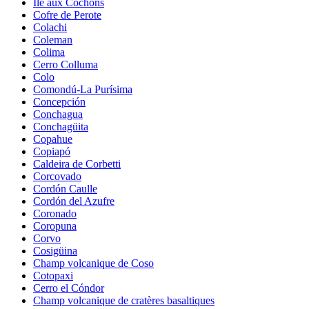
Île aux Cochons
Cofre de Perote
Colachi
Coleman
Colima
Cerro Colluma
Colo
Comondú-La Purísima
Concepción
Conchagua
Conchagüita
Copahue
Copiapó
Caldeira de Corbetti
Corcovado
Cordón Caulle
Cordón del Azufre
Coronado
Coropuna
Corvo
Cosigüina
Champ volcanique de Coso
Cotopaxi
Cerro el Cóndor
Champ volcanique de cratères basaltiques