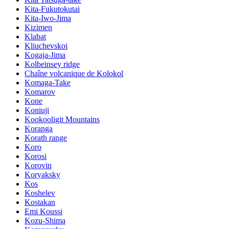
Kita-Fukutokutai
Kita-Iwo-Jima
Kizimen
Klabat
Kliuchevskoi
Kogaja-Jima
Kolbeinsey ridge
Chaîne volcanique de Kolokol
Komaga-Take
Komarov
Kone
Koniuji
Kookooligit Mountains
Koranga
Korath range
Koro
Korosi
Korovin
Koryaksky
Kos
Koshelev
Kostakan
Emi Koussi
Kozu-Shima