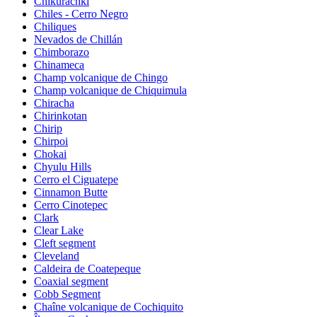
Chikurachki
Chiles - Cerro Negro
Chiliques
Nevados de Chillán
Chimborazo
Chinameca
Champ volcanique de Chingo
Champ volcanique de Chiquimula
Chiracha
Chirinkotan
Chirip
Chirpoi
Chokai
Chyulu Hills
Cerro el Ciguatepe
Cinnamon Butte
Cerro Cinotepec
Clark
Clear Lake
Cleft segment
Cleveland
Caldeira de Coatepeque
Coaxial segment
Cobb Segment
Chaîne volcanique de Cochiquito