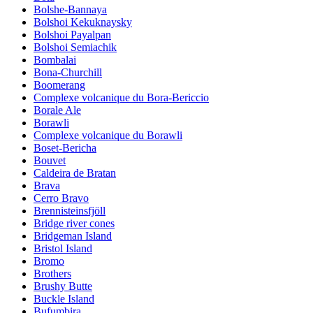
Bolshe-Bannaya
Bolshoi Kekuknaysky
Bolshoi Payalpan
Bolshoi Semiachik
Bombalai
Bona-Churchill
Boomerang
Complexe volcanique du Bora-Bericcio
Borale Ale
Borawli
Complexe volcanique du Borawli
Boset-Bericha
Bouvet
Caldeira de Bratan
Brava
Cerro Bravo
Brennisteinsfjöll
Bridge river cones
Bridgeman Island
Bristol Island
Bromo
Brothers
Brushy Butte
Buckle Island
Bufumbira