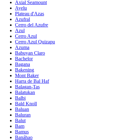
Axial Seamount
Ayelu
Plateau d'Azas
Azufral
Cerro del Azufre
Azul
Cerro Azul
Cerro Azul Quizapu
Azuma
Babuyan Claro
Bachelor
Bagana
Bakening
Mont Baker
Harra de Bal Haf
Balagan-Tas
Balatukan
Balbi
Bald Knoll
Baluan
Baluran
Balut
Bam
Bamus
Banáhao