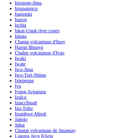
Iriomote-Jima
Irruputuncu
Isanotski
Isarog
Ischia
Iskut-Unuk river cones
Isluga
Champ volcanique d'Itasy
Harrat Ithnayn
Chaîne volcanique d'Ivao
Iwaki
Iwate
Iwo-Jima
Iwo-Tori-Shima
Ixtepeque
Iya
Iyang-Argapura
Izalco
Iztaccíhuatl
Izu-Tobu
Izumbwe-Mpoli
Jailolo
Jalua
Champ volcanique de Jaraguay
Laguna Jayu Khota