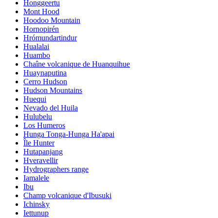
Honggeertu
Mont Hood
Hoodoo Mountain
Hornopirén
Hrómundartindur
Hualalai
Huambo
Chaîne volcanique de Huanquihue
Huaynaputina
Cerro Hudson
Hudson Mountains
Huequi
Nevado del Huila
Hulubelu
Los Humeros
Hunga Tonga-Hunga Ha'apai
Île Hunter
Hutapanjang
Hveravellir
Hydrographers range
Iamalele
Ibu
Champ volcanique d'Ibusuki
Ichinsky
Iettunup