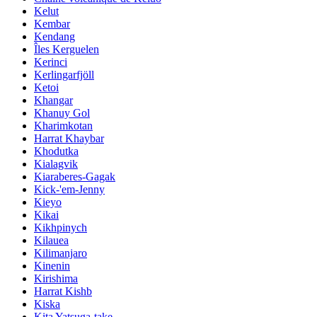
Kelut
Kembar
Kendang
Îles Kerguelen
Kerinci
Kerlingarfjöll
Ketoi
Khangar
Khanuy Gol
Kharimkotan
Harrat Khaybar
Khodutka
Kialagvik
Kiaraberes-Gagak
Kick-'em-Jenny
Kieyo
Kikai
Kikhpinych
Kilauea
Kilimanjaro
Kinenin
Kirishima
Harrat Kishb
Kiska
Kita Yatsuga-take