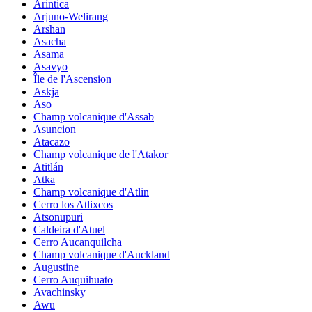
Arintica
Arjuno-Welirang
Arshan
Asacha
Asama
Asavyo
Île de l'Ascension
Askja
Aso
Champ volcanique d'Assab
Asuncion
Atacazo
Champ volcanique de l'Atakor
Atitlán
Atka
Champ volcanique d'Atlin
Cerro los Atlixcos
Atsonupuri
Caldeira d'Atuel
Cerro Aucanquilcha
Champ volcanique d'Auckland
Augustine
Cerro Auquihuato
Avachinsky
Awu