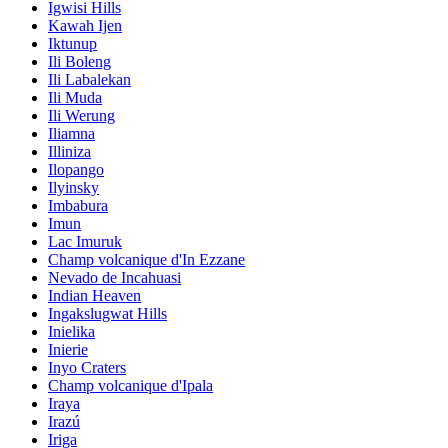
Igwisi Hills
Kawah Ijen
Iktunup
Ili Boleng
Ili Labalekan
Ili Muda
Ili Werung
Iliamna
Illiniza
Ilopango
Ilyinsky
Imbabura
Imun
Lac Imuruk
Champ volcanique d'In Ezzane
Nevado de Incahuasi
Indian Heaven
Ingakslugwat Hills
Inielika
Inierie
Inyo Craters
Champ volcanique d'Ipala
Iraya
Irazú
Iriga