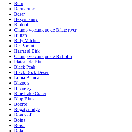
Beru
Berutarube
Besar
Bezymianny
Bibinoi
Champ volcanique de Bilate river
Biliran
Billy Mitchell
Bir Borhut
Harrat al Birk
Champ volcanique de Bishoftu
Plateau de Biu
Black Peak
Black Rock Desert
Loma Blanca
Bliznets
Bliznetsy
Blue Lake Crater
Blup Blup
Bobrof
Bogatyr ridge
Bogoslof
Boina
Boisa
Bola