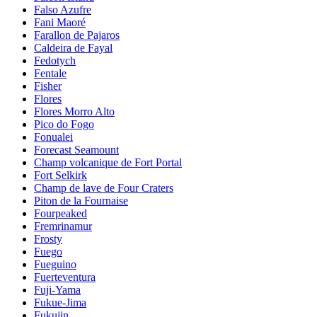
Falso Azufre
Fani Maoré
Farallon de Pajaros
Caldeira de Fayal
Fedotych
Fentale
Fisher
Flores
Flores Morro Alto
Pico do Fogo
Fonualei
Forecast Seamount
Champ volcanique de Fort Portal
Fort Selkirk
Champ de lave de Four Craters
Piton de la Fournaise
Fourpeaked
Fremrinamur
Frosty
Fuego
Fueguino
Fuerteventura
Fuji-Yama
Fukue-Jima
Fukujin