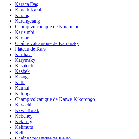
Karaca Dag
Kawah Karaha
Karang
Karangetang
Champ volcanique de Karapinar
Karisimbi
Karkar
Chaîne volcanique de Karpinsky
Plateau de Kars
Karthala
Karymsky
Kasatochi
Kasbek
Kasuga
Katla
Katmai
Katunga
Champ volcanique de Katwe-Kikorongo
Kavachi
Kawi-Butak
Kebeney
Kekurny
Kelimutu
Kell
Chaîne volcanique de Keluo