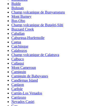
Buldir
Bulusan
Champ volcanique de Bunyaruguru
Mont Burney
Bus-Obo
Champ volcanique de Butajiri-Silti
Buzzard Creek
Cabalían
Caburgua-Huelemolle
Cagua
Caichinque
Calabozos
Champ volcanique de Calatrava
Calbuco
Callaqui
Mont Cameroun
Camiguin
Camiguin de Babuyanes
Candlemas Island
Canlaon
Carlisle
Carrán-Los Venados
Carrizozo
Nevados Casiri
Cay