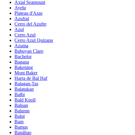
Axial Seamount
Ayelu
Plateau d'Azas
Azufral
Cerro del Azufre
Azul
Cerro Azul
Cerro Azul Quizapu
Azuma
Babuyan Claro
Bachelor
Bagana
Bakening
Mont Baker
Harra de Bal Haf
Balagan-Tas
Balatukan
Balbi
Bald Knoll
Baluan
Baluran
Balut
Bam
Bamus
Banáhao