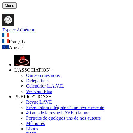
Menu
Espace Adhérent
Français
Anglais
L'ASSOCIATION
+
Qui sommes nous
Délégations
Calendrier L.A.V.E.
Webcam Etna
PUBLICATIONS
+
Revue LAVE
Présentation intégrale d’une revue récente
40 ans de la revue LAVE à la une
Portraits de quelques uns de nos auteurs
Mémoires
Livres