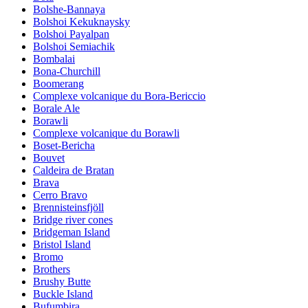
Bolshe-Bannaya
Bolshoi Kekuknaysky
Bolshoi Payalpan
Bolshoi Semiachik
Bombalai
Bona-Churchill
Boomerang
Complexe volcanique du Bora-Bericcio
Borale Ale
Borawli
Complexe volcanique du Borawli
Boset-Bericha
Bouvet
Caldeira de Bratan
Brava
Cerro Bravo
Brennisteinsfjöll
Bridge river cones
Bridgeman Island
Bristol Island
Bromo
Brothers
Brushy Butte
Buckle Island
Bufumbira