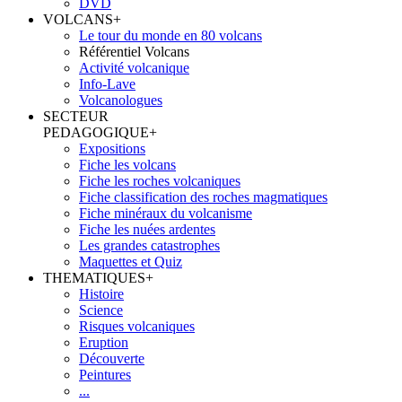
DVD
VOLCANS
+
Le tour du monde en 80 volcans
Référentiel Volcans
Activité volcanique
Info-Lave
Volcanologues
SECTEUR
PEDAGOGIQUE
+
Expositions
Fiche les volcans
Fiche les roches volcaniques
Fiche classification des roches magmatiques
Fiche minéraux du volcanisme
Fiche les nuées ardentes
Les grandes catastrophes
Maquettes et Quiz
THEMATIQUES
+
Histoire
Science
Risques volcaniques
Eruption
Découverte
Peintures
...