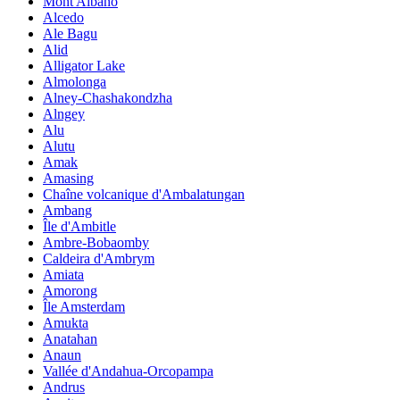
Mont Albano
Alcedo
Ale Bagu
Alid
Alligator Lake
Almolonga
Alney-Chashakondzha
Alngey
Alu
Alutu
Amak
Amasing
Chaîne volcanique d'Ambalatungan
Ambang
Île d'Ambitle
Ambre-Bobaomby
Caldeira d'Ambrym
Amiata
Amorong
Île Amsterdam
Amukta
Anatahan
Anaun
Vallée d'Andahua-Orcopampa
Andrus