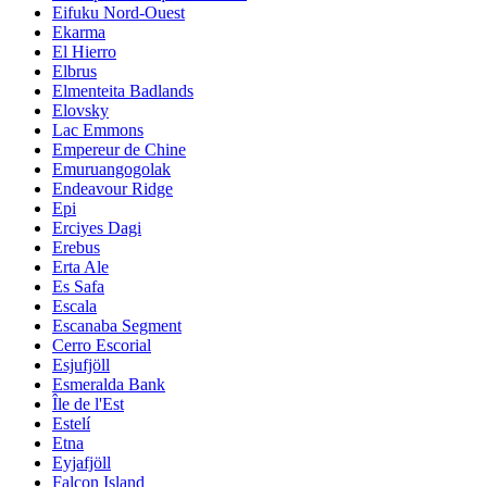
Eifuku Nord-Ouest
Ekarma
El Hierro
Elbrus
Elmenteita Badlands
Elovsky
Lac Emmons
Empereur de Chine
Emuruangogolak
Endeavour Ridge
Epi
Erciyes Dagi
Erebus
Erta Ale
Es Safa
Escala
Escanaba Segment
Cerro Escorial
Esjufjöll
Esmeralda Bank
Île de l'Est
Estelí
Etna
Eyjafjöll
Falcon Island