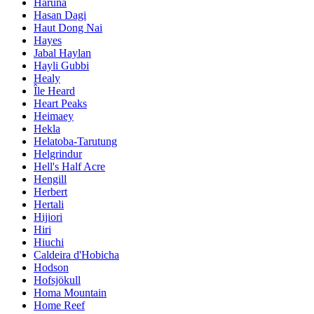
Haruna
Hasan Dagi
Haut Dong Nai
Hayes
Jabal Haylan
Hayli Gubbi
Healy
Île Heard
Heart Peaks
Heimaey
Hekla
Helatoba-Tarutung
Helgrindur
Hell's Half Acre
Hengill
Herbert
Hertali
Hijiori
Hiri
Hiuchi
Caldeira d'Hobicha
Hodson
Hofsjökull
Homa Mountain
Home Reef