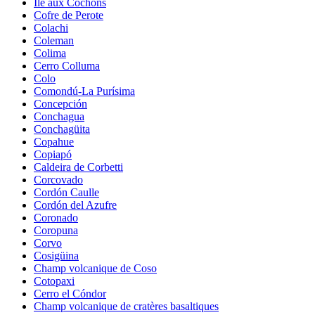
Île aux Cochons
Cofre de Perote
Colachi
Coleman
Colima
Cerro Colluma
Colo
Comondú-La Purísima
Concepción
Conchagua
Conchagüita
Copahue
Copiapó
Caldeira de Corbetti
Corcovado
Cordón Caulle
Cordón del Azufre
Coronado
Coropuna
Corvo
Cosigüina
Champ volcanique de Coso
Cotopaxi
Cerro el Cóndor
Champ volcanique de cratères basaltiques