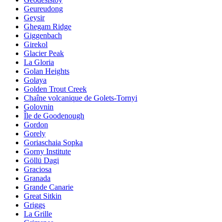
Geureudong
Geysir
Ghegam Ridge
Giggenbach
Girekol
Glacier Peak
La Gloria
Golan Heights
Golaya
Golden Trout Creek
Chaîne volcanique de Golets-Tornyi
Golovnin
Île de Goodenough
Gordon
Gorely
Goriaschaia Sopka
Gorny Institute
Göllü Dagi
Graciosa
Granada
Grande Canarie
Great Sitkin
Griggs
La Grille