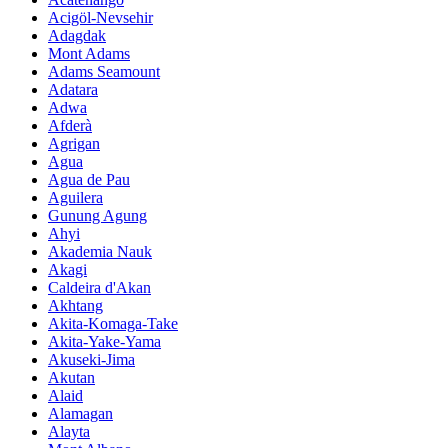
Acigöl-Nevsehir
Adagdak
Mont Adams
Adams Seamount
Adatara
Adwa
Afderà
Agrigan
Agua
Agua de Pau
Aguilera
Gunung Agung
Ahyi
Akademia Nauk
Akagi
Caldeira d'Akan
Akhtang
Akita-Komaga-Take
Akita-Yake-Yama
Akuseki-Jima
Akutan
Alaid
Alamagan
Alayta