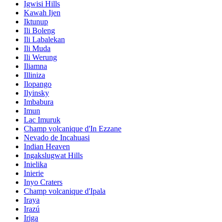
Igwisi Hills
Kawah Ijen
Iktunup
Ili Boleng
Ili Labalekan
Ili Muda
Ili Werung
Iliamna
Illiniza
Ilopango
Ilyinsky
Imbabura
Imun
Lac Imuruk
Champ volcanique d'In Ezzane
Nevado de Incahuasi
Indian Heaven
Ingakslugwat Hills
Inielika
Inierie
Inyo Craters
Champ volcanique d'Ipala
Iraya
Irazú
Iriga