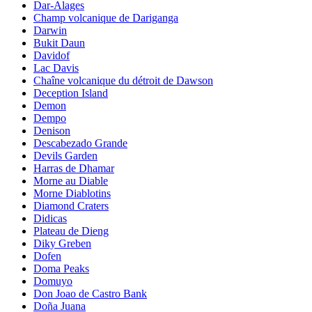
Dar-Alages
Champ volcanique de Dariganga
Darwin
Bukit Daun
Davidof
Lac Davis
Chaîne volcanique du détroit de Dawson
Deception Island
Demon
Dempo
Denison
Descabezado Grande
Devils Garden
Harras de Dhamar
Morne au Diable
Morne Diablotins
Diamond Craters
Didicas
Plateau de Dieng
Diky Greben
Dofen
Doma Peaks
Domuyo
Don Joao de Castro Bank
Doña Juana