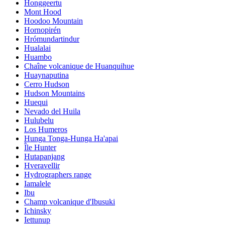
Honggeertu
Mont Hood
Hoodoo Mountain
Hornopirén
Hrómundartindur
Hualalai
Huambo
Chaîne volcanique de Huanquihue
Huaynaputina
Cerro Hudson
Hudson Mountains
Huequi
Nevado del Huila
Hulubelu
Los Humeros
Hunga Tonga-Hunga Ha'apai
Île Hunter
Hutapanjang
Hveravellir
Hydrographers range
Iamalele
Ibu
Champ volcanique d'Ibusuki
Ichinsky
Iettunup