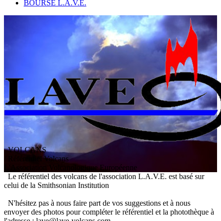
BOURSE L.A.V.E.
VOLCANS
/ Référentiel Volcans
L
'
A
ssociation
V
olcanologique
E
uropéenne
Le référentiel des volcans de l'association L.A.V.E. est basé sur
celui de la Smithsonian Institution
N'hésitez pas à nous faire part de vos suggestions et à nous
envoyer des photos pour compléter le référentiel et la photothèque à
l'adresse : lave@lave-volcans.com