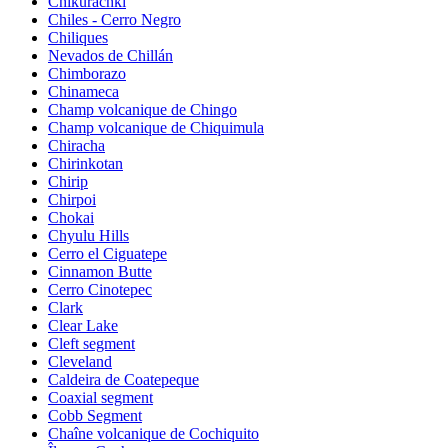
Chikurachki
Chiles - Cerro Negro
Chiliques
Nevados de Chillán
Chimborazo
Chinameca
Champ volcanique de Chingo
Champ volcanique de Chiquimula
Chiracha
Chirinkotan
Chirip
Chirpoi
Chokai
Chyulu Hills
Cerro el Ciguatepe
Cinnamon Butte
Cerro Cinotepec
Clark
Clear Lake
Cleft segment
Cleveland
Caldeira de Coatepeque
Coaxial segment
Cobb Segment
Chaîne volcanique de Cochiquito