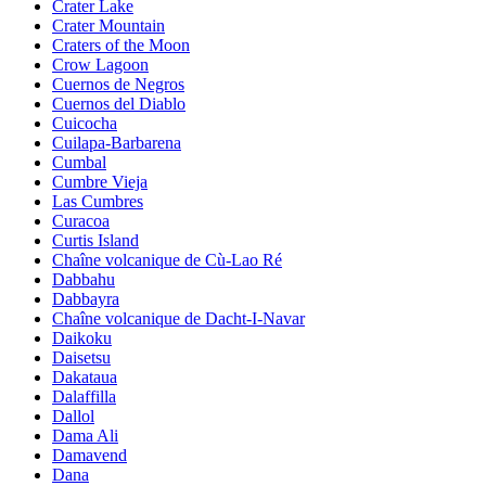
Crater Lake
Crater Mountain
Craters of the Moon
Crow Lagoon
Cuernos de Negros
Cuernos del Diablo
Cuicocha
Cuilapa-Barbarena
Cumbal
Cumbre Vieja
Las Cumbres
Curacoa
Curtis Island
Chaîne volcanique de Cù-Lao Ré
Dabbahu
Dabbayra
Chaîne volcanique de Dacht-I-Navar
Daikoku
Daisetsu
Dakataua
Dalaffilla
Dallol
Dama Ali
Damavend
Dana