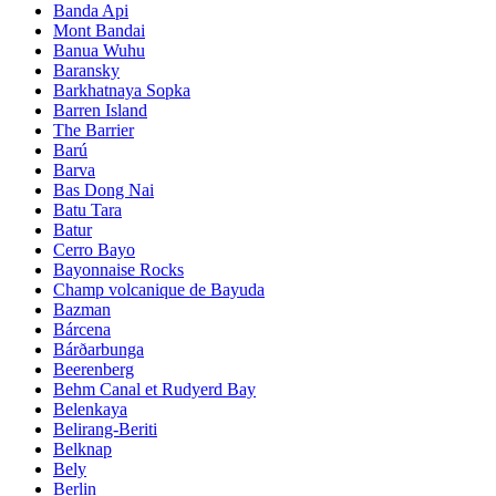
Banda Api
Mont Bandai
Banua Wuhu
Baransky
Barkhatnaya Sopka
Barren Island
The Barrier
Barú
Barva
Bas Dong Nai
Batu Tara
Batur
Cerro Bayo
Bayonnaise Rocks
Champ volcanique de Bayuda
Bazman
Bárcena
Bárðarbunga
Beerenberg
Behm Canal et Rudyerd Bay
Belenkaya
Belirang-Beriti
Belknap
Bely
Berlin