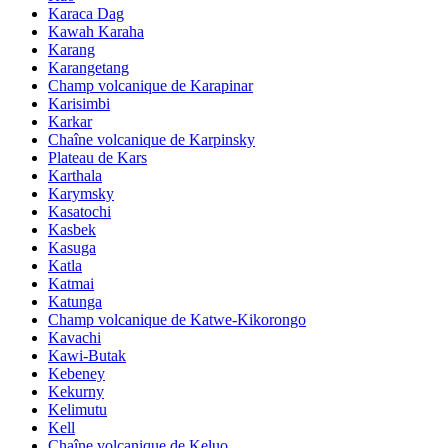
Karaca Dag
Kawah Karaha
Karang
Karangetang
Champ volcanique de Karapinar
Karisimbi
Karkar
Chaîne volcanique de Karpinsky
Plateau de Kars
Karthala
Karymsky
Kasatochi
Kasbek
Kasuga
Katla
Katmai
Katunga
Champ volcanique de Katwe-Kikorongo
Kavachi
Kawi-Butak
Kebeney
Kekurny
Kelimutu
Kell
Chaîne volcanique de Keluo