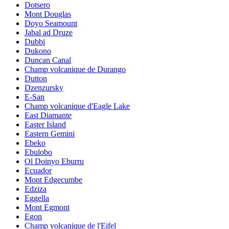
Dotsero
Mont Douglas
Doyo Seamount
Jabal ad Druze
Dubbi
Dukono
Duncan Canal
Champ volcanique de Durango
Dutton
Dzenzursky
E-San
Champ volcanique d'Eagle Lake
East Diamante
Easter Island
Eastern Gemini
Ebeko
Ebulobo
Ol Doinyo Eburru
Ecuador
Mont Edgecumbe
Edziza
Eggella
Mont Egmont
Egon
Champ volcanique de l'Eifel