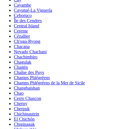
Cayambe
Cayutué-La Viguería
Ceboruco
Île des Cendres
Central Island
Cereme
Cézallier
Ch'uga-Ryong
Chacana
Nevado Chachani
Chachimbiro
Chagulak
Chaitén
Chaîne des Puys
Champs Phlégréens
Champs Phlégréens de la Mer de Sicile
Changbaishan
Chao
Cerro Chascon
Cherny
Cherpuk
Chichinautzin
El Chichón
Chiginagak