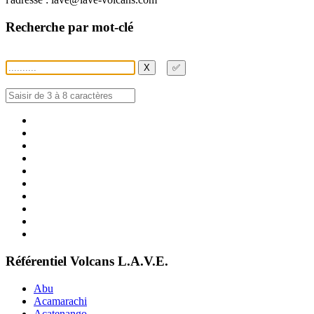
Recherche par mot-clé
X
✅
Référentiel Volcans L.A.V.E.
Abu
Acamarachi
Acatenango