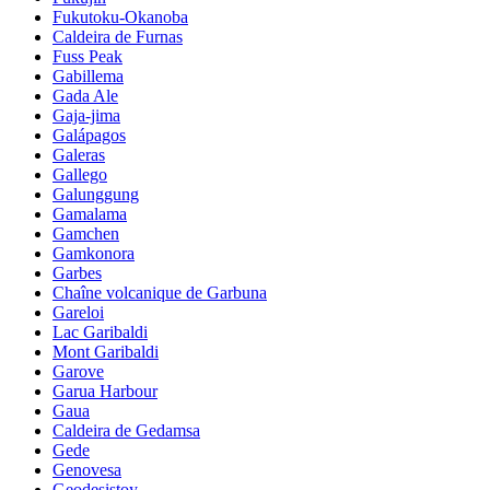
Fukutoku-Okanoba
Caldeira de Furnas
Fuss Peak
Gabillema
Gada Ale
Gaja-jima
Galápagos
Galeras
Gallego
Galunggung
Gamalama
Gamchen
Gamkonora
Garbes
Chaîne volcanique de Garbuna
Gareloi
Lac Garibaldi
Mont Garibaldi
Garove
Garua Harbour
Gaua
Caldeira de Gedamsa
Gede
Genovesa
Geodesistoy