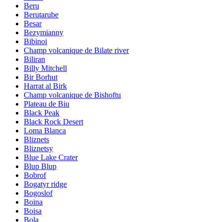
Beru
Berutarube
Besar
Bezymianny
Bibinoi
Champ volcanique de Bilate river
Biliran
Billy Mitchell
Bir Borhut
Harrat al Birk
Champ volcanique de Bishoftu
Plateau de Biu
Black Peak
Black Rock Desert
Loma Blanca
Bliznets
Bliznetsy
Blue Lake Crater
Blup Blup
Bobrof
Bogatyr ridge
Bogoslof
Boina
Boisa
Bola