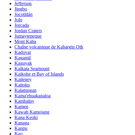
Jefferson
Jingbo
Jocotitlán
Jolo
Jorcada
Jordan Craters
Jumaytepeque
Mont Kaba
Chaîne volcanique de Kabargin Oth
Kadovar
Kagamil
Kaguyak
Kaikata Seamount
Kaikohe et Bay of Islands
Kaileney
Kaitoku
Kalatungan
Kama'ehuakanaloa
Kambalny
Kamen
Kawah Kamojang
Kana Keoki
Kanaga
Kanpu
Kao