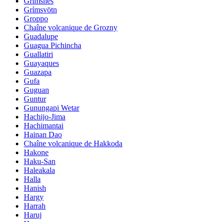
Grimsnes
Grímsvötn
Groppo
Chaîne volcanique de Grozny
Guadalupe
Guagua Pichincha
Guallatiri
Guayaques
Guazapa
Gufa
Guguan
Guntur
Gunungapi Wetar
Hachijo-Jima
Hachimantai
Hainan Dao
Chaîne volcanique de Hakkoda
Hakone
Haku-San
Haleakala
Halla
Hanish
Hargy
Harrah
Haruj