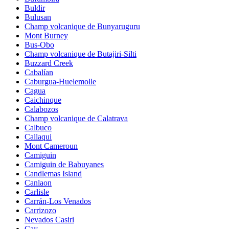
Buldir
Bulusan
Champ volcanique de Bunyaruguru
Mont Burney
Bus-Obo
Champ volcanique de Butajiri-Silti
Buzzard Creek
Cabalían
Caburgua-Huelemolle
Cagua
Caichinque
Calabozos
Champ volcanique de Calatrava
Calbuco
Callaqui
Mont Cameroun
Camiguin
Camiguin de Babuyanes
Candlemas Island
Canlaon
Carlisle
Carrán-Los Venados
Carrizozo
Nevados Casiri
Cay