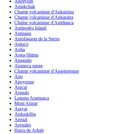
Aneityum
Aniakchak
Champ volcanique d'Ankaizina
Champ volcanique d'Ankaratra
Chaîne volcanique d'Antillanca
Antipodes Island
Antisana
Antofagasta de la Sierra
Antuco
Aoba
Aoga-Shima
Apagado
Apaneca range
Champ volcanique d'Apastepeque
Apo
Apoyeque
Aracar
Aragats
Laguna Aramuaca
Mont Ararat
Arayat
Ardoukôba
Arenal
Arenales
Harra de Arhab