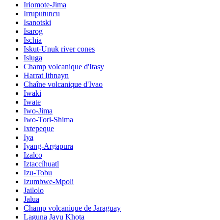
Iriomote-Jima
Irruputuncu
Isanotski
Isarog
Ischia
Iskut-Unuk river cones
Isluga
Champ volcanique d'Itasy
Harrat Ithnayn
Chaîne volcanique d'Ivao
Iwaki
Iwate
Iwo-Jima
Iwo-Tori-Shima
Ixtepeque
Iya
Iyang-Argapura
Izalco
Iztaccíhuatl
Izu-Tobu
Izumbwe-Mpoli
Jailolo
Jalua
Champ volcanique de Jaraguay
Laguna Jayu Khota