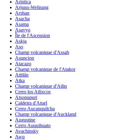
Arintica
Arjuno-Welirang
Arshan
Asacha
Asama
Asavyo
Île de l'Ascension
Askja
Aso
Champ volcanique d'Assab
Asuncion
Atacazo
Champ volcanique de l'Atakor
Atitlán
Atka
Champ volcanique d'Atlin
Cerro los Atlixcos
Atsonupuri
Caldeira d'Atuel
Cerro Aucanquilcha
Champ volcanique d'Auckland
Augustine
Cerro Auquihuato
Avachinsky
Awu