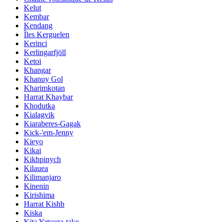
Kelut
Kembar
Kendang
Îles Kerguelen
Kerinci
Kerlingarfjöll
Ketoi
Khangar
Khanuy Gol
Kharimkotan
Harrat Khaybar
Khodutka
Kialagvik
Kiaraberes-Gagak
Kick-'em-Jenny
Kieyo
Kikai
Kikhpinych
Kilauea
Kilimanjaro
Kinenin
Kirishima
Harrat Kishb
Kiska
Kita Yatsuga-take