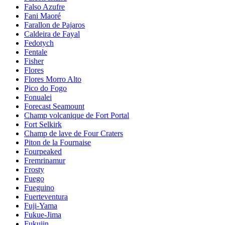
Falso Azufre
Fani Maoré
Farallon de Pajaros
Caldeira de Fayal
Fedotych
Fentale
Fisher
Flores
Flores Morro Alto
Pico do Fogo
Fonualei
Forecast Seamount
Champ volcanique de Fort Portal
Fort Selkirk
Champ de lave de Four Craters
Piton de la Fournaise
Fourpeaked
Fremrinamur
Frosty
Fuego
Fueguino
Fuerteventura
Fuji-Yama
Fukue-Jima
Fukujin