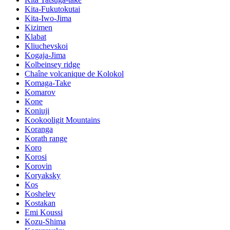
Kita-Fukutokutai
Kita-Iwo-Jima
Kizimen
Klabat
Kliuchevskoi
Kogaja-Jima
Kolbeinsey ridge
Chaîne volcanique de Kolokol
Komaga-Take
Komarov
Kone
Koniuji
Kookooligit Mountains
Koranga
Korath range
Koro
Korosi
Korovin
Koryaksky
Kos
Koshelev
Kostakan
Emi Koussi
Kozu-Shima