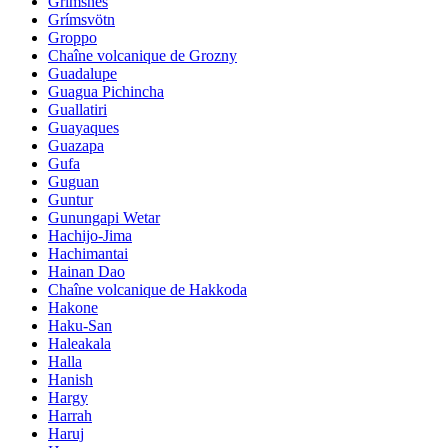
Grimsnes
Grímsvötn
Groppo
Chaîne volcanique de Grozny
Guadalupe
Guagua Pichincha
Guallatiri
Guayaques
Guazapa
Gufa
Guguan
Guntur
Gunungapi Wetar
Hachijo-Jima
Hachimantai
Hainan Dao
Chaîne volcanique de Hakkoda
Hakone
Haku-San
Haleakala
Halla
Hanish
Hargy
Harrah
Haruj