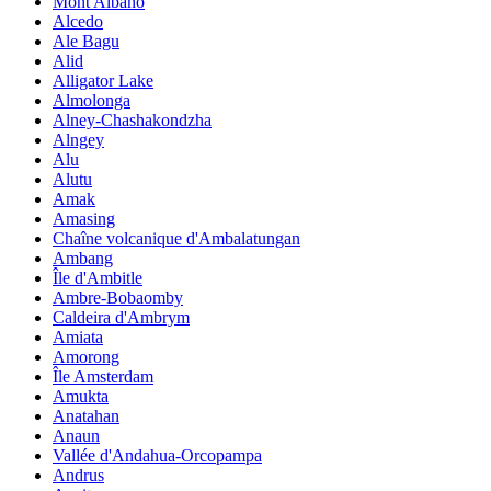
Mont Albano
Alcedo
Ale Bagu
Alid
Alligator Lake
Almolonga
Alney-Chashakondzha
Alngey
Alu
Alutu
Amak
Amasing
Chaîne volcanique d'Ambalatungan
Ambang
Île d'Ambitle
Ambre-Bobaomby
Caldeira d'Ambrym
Amiata
Amorong
Île Amsterdam
Amukta
Anatahan
Anaun
Vallée d'Andahua-Orcopampa
Andrus