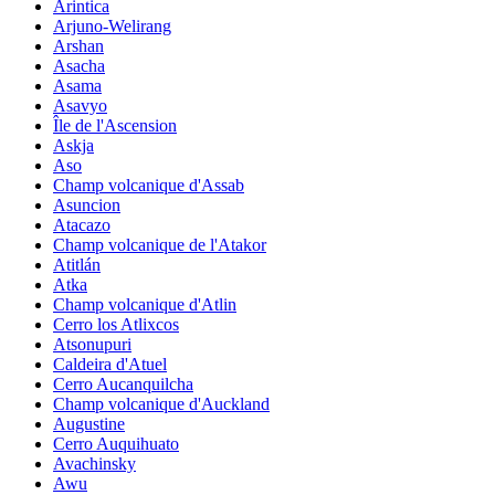
Arintica
Arjuno-Welirang
Arshan
Asacha
Asama
Asavyo
Île de l'Ascension
Askja
Aso
Champ volcanique d'Assab
Asuncion
Atacazo
Champ volcanique de l'Atakor
Atitlán
Atka
Champ volcanique d'Atlin
Cerro los Atlixcos
Atsonupuri
Caldeira d'Atuel
Cerro Aucanquilcha
Champ volcanique d'Auckland
Augustine
Cerro Auquihuato
Avachinsky
Awu