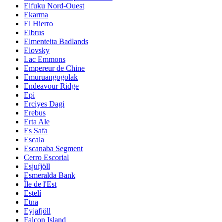
Eifuku Nord-Ouest
Ekarma
El Hierro
Elbrus
Elmenteita Badlands
Elovsky
Lac Emmons
Empereur de Chine
Emuruangogolak
Endeavour Ridge
Epi
Erciyes Dagi
Erebus
Erta Ale
Es Safa
Escala
Escanaba Segment
Cerro Escorial
Esjufjöll
Esmeralda Bank
Île de l'Est
Estelí
Etna
Eyjafjöll
Falcon Island