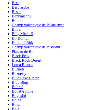
Beru
Berutarube
Besar
Bezymianny
Bibinoi
Champ volcanique de Bilate river
Biliran
Billy Mitchell
Bir Borhut
Harrat al Birk
Champ volcanique de Bishoftu
Plateau de Biu
Black Peak
Black Rock Desert
Loma Blanca
Bliznets
Bliznetsy
Blue Lake Crater
Blup Blup
Bobrof
Bogatyr ridge
Bogoslof
Boina
Boisa
Bola