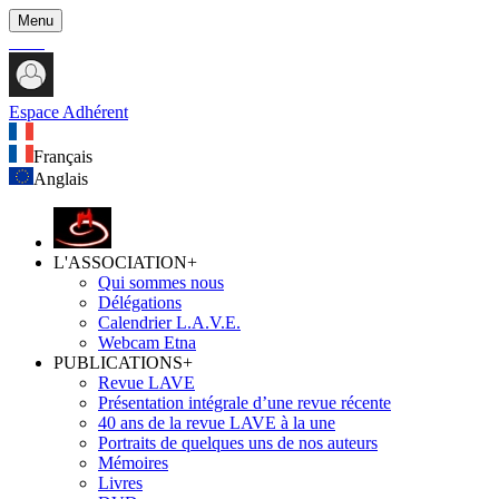
Menu
Espace Adhérent
Français
Anglais
L'ASSOCIATION
+
Qui sommes nous
Délégations
Calendrier L.A.V.E.
Webcam Etna
PUBLICATIONS
+
Revue LAVE
Présentation intégrale d’une revue récente
40 ans de la revue LAVE à la une
Portraits de quelques uns de nos auteurs
Mémoires
Livres