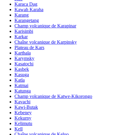
Karaca Dag
Kawah Karaha
Karang
Karangetang
Champ volcanique de Karapinar
Karisimbi
Karkar
Chaîne volcanique de Karpinsky
Plateau de Kars
Karthala
Karymsky
Kasatochi
Kasbek
Kasuga
Katla
Katmai
Katunga
Champ volcanique de Katwe-Kikorongo
Kavachi
Kawi-Butak
Kebeney
Kekurny
Kelimutu
Kell
Chaîne volcanique de Keluo