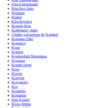
Kita-Fukutokutai
Kita-Iwo-Jima
Kizimen
Klabat
Kliuchevskoi
Kogaja-Jima
Kolbeinsey ridge
Chaîne volcanique de Kolokol
Komaga-Take
Komarov
Kone
Koniuji
Kookooligit Mountains
Koranga
Korath range
Koro
Korosi
Korovin
Koryaksky
Kos
Koshelev
Kostakan
Emi Koussi
Kozu-Shima