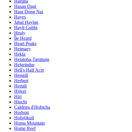
Haruna
Hasan Dagi
Haut Dong Nai
Hayes
Jabal Haylan
Hayli Gubbi
Healy
Île Heard
Heart Peaks
Heimaey
Hekla
Helatoba-Tarutung
Helgrindur
Hell's Half Acre
Hengill
Herbert
Hertali
Hijiori
Hiri
Hiuchi
Caldeira d'Hobicha
Hodson
Hofsjökull
Homa Mountain
Home Reef