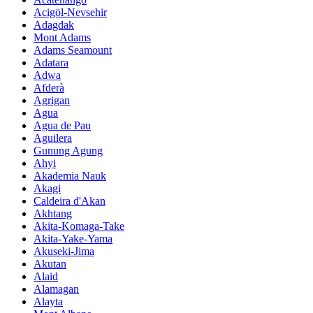
Acigöl-Nevsehir
Adagdak
Mont Adams
Adams Seamount
Adatara
Adwa
Afderà
Agrigan
Agua
Agua de Pau
Aguilera
Gunung Agung
Ahyi
Akademia Nauk
Akagi
Caldeira d'Akan
Akhtang
Akita-Komaga-Take
Akita-Yake-Yama
Akuseki-Jima
Akutan
Alaid
Alamagan
Alayta