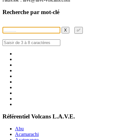
Recherche par mot-clé
X
✅
Référentiel Volcans L.A.V.E.
Abu
Acamarachi
Acatenango