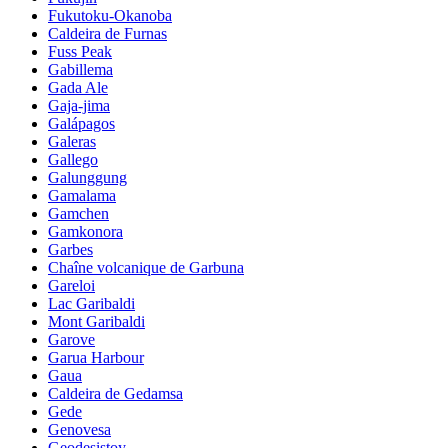
Fukutoku-Okanoba
Caldeira de Furnas
Fuss Peak
Gabillema
Gada Ale
Gaja-jima
Galápagos
Galeras
Gallego
Galunggung
Gamalama
Gamchen
Gamkonora
Garbes
Chaîne volcanique de Garbuna
Gareloi
Lac Garibaldi
Mont Garibaldi
Garove
Garua Harbour
Gaua
Caldeira de Gedamsa
Gede
Genovesa
Geodesistoy