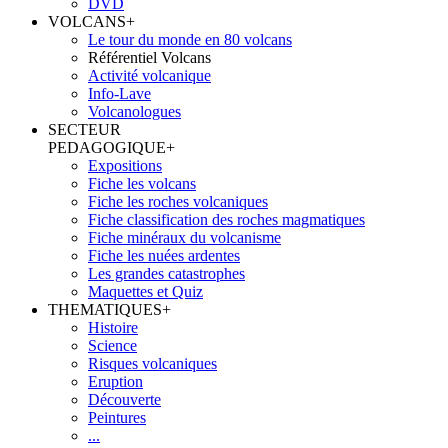
DVD
VOLCANS
+
Le tour du monde en 80 volcans
Référentiel Volcans
Activité volcanique
Info-Lave
Volcanologues
SECTEUR
PEDAGOGIQUE
+
Expositions
Fiche les volcans
Fiche les roches volcaniques
Fiche classification des roches magmatiques
Fiche minéraux du volcanisme
Fiche les nuées ardentes
Les grandes catastrophes
Maquettes et Quiz
THEMATIQUES
+
Histoire
Science
Risques volcaniques
Eruption
Découverte
Peintures
...