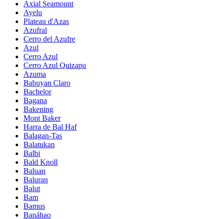
Axial Seamount
Ayelu
Plateau d'Azas
Azufral
Cerro del Azufre
Azul
Cerro Azul
Cerro Azul Quizapu
Azuma
Babuyan Claro
Bachelor
Bagana
Bakening
Mont Baker
Harra de Bal Haf
Balagan-Tas
Balatukan
Balbi
Bald Knoll
Baluan
Baluran
Balut
Bam
Bamus
Banáhao