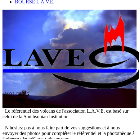
BOURSE L.A.V.E.
VOLCANS
/ Référentiel Volcans
L
'
A
ssociation
V
olcanologique
E
uropéenne
Le référentiel des volcans de l'association L.A.V.E. est basé sur
celui de la Smithsonian Institution
N'hésitez pas à nous faire part de vos suggestions et à nous
envoyer des photos pour compléter le référentiel et la photothèque à
l'adresse : lave@lave-volcans.com