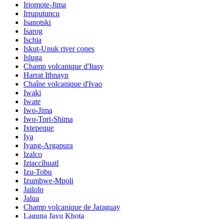
Iriomote-Jima
Irruputuncu
Isanotski
Isarog
Ischia
Iskut-Unuk river cones
Isluga
Champ volcanique d'Itasy
Harrat Ithnayn
Chaîne volcanique d'Ivao
Iwaki
Iwate
Iwo-Jima
Iwo-Tori-Shima
Ixtepeque
Iya
Iyang-Argapura
Izalco
Iztaccíhuatl
Izu-Tobu
Izumbwe-Mpoli
Jailolo
Jalua
Champ volcanique de Jaraguay
Laguna Jayu Khota