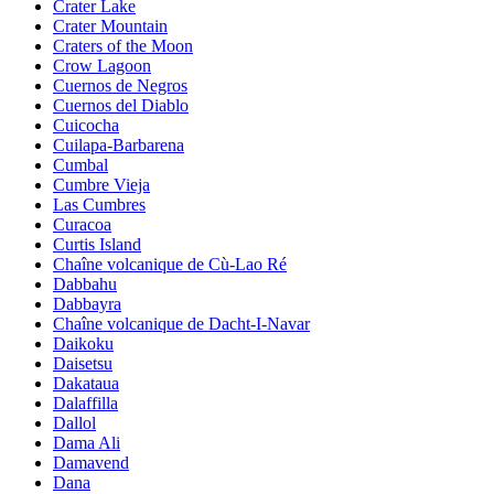
Crater Lake
Crater Mountain
Craters of the Moon
Crow Lagoon
Cuernos de Negros
Cuernos del Diablo
Cuicocha
Cuilapa-Barbarena
Cumbal
Cumbre Vieja
Las Cumbres
Curacoa
Curtis Island
Chaîne volcanique de Cù-Lao Ré
Dabbahu
Dabbayra
Chaîne volcanique de Dacht-I-Navar
Daikoku
Daisetsu
Dakataua
Dalaffilla
Dallol
Dama Ali
Damavend
Dana