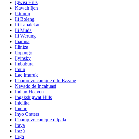
Igwisi Hills
Kawah Ijen
Iktunup
Ili Boleng
Ili Labalekan
Ili Muda
Ili Werung
Iliamna
Illiniza
Ilopango
Ilyinsky
Imbabura
Imun
Lac Imuruk
Champ volcanique d'In Ezzane
Nevado de Incahuasi
Indian Heaven
Ingakslugwat Hills
Inielika
Inierie
Inyo Craters
Champ volcanique d'Ipala
Iraya
Irazú
Iriga