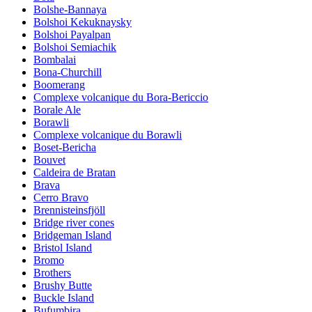
Bolshe-Bannaya
Bolshoi Kekuknaysky
Bolshoi Payalpan
Bolshoi Semiachik
Bombalai
Bona-Churchill
Boomerang
Complexe volcanique du Bora-Bericcio
Borale Ale
Borawli
Complexe volcanique du Borawli
Boset-Bericha
Bouvet
Caldeira de Bratan
Brava
Cerro Bravo
Brennisteinsfjöll
Bridge river cones
Bridgeman Island
Bristol Island
Bromo
Brothers
Brushy Butte
Buckle Island
Bufumbira