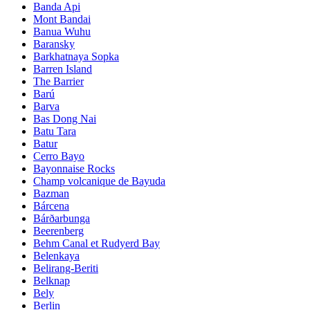
Banda Api
Mont Bandai
Banua Wuhu
Baransky
Barkhatnaya Sopka
Barren Island
The Barrier
Barú
Barva
Bas Dong Nai
Batu Tara
Batur
Cerro Bayo
Bayonnaise Rocks
Champ volcanique de Bayuda
Bazman
Bárcena
Bárðarbunga
Beerenberg
Behm Canal et Rudyerd Bay
Belenkaya
Belirang-Beriti
Belknap
Bely
Berlin