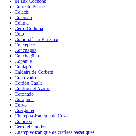
Île aux Cochons
Cofre de Perote
Colachi
Coleman
Colima
Cerro Colluma
Colo
Comondú-La Purísima
Concepción
Conchagua
Conchagüita
Copahue
Copiapó
Caldeira de Corbetti
Corcovado
Cordón Caulle
Cordón del Azufre
Coronado
Coropuna
Corvo
Cosigüina
Champ volcanique de Coso
Cotopaxi
Cerro el Cóndor
Champ volcanique de cratères basaltiques