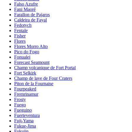
Falso Azufre
Fani Maoré
Farallon de Pajaros
Caldeira de Fayal
Fedotych
Fentale
Fisher
Flores
Flores Morro Alto
Pico do Fogo
Fonualei
Forecast Seamount
Champ volcanique de Fort Portal
Fort Selkirk
Champ de lave de Four Craters
Piton de la Fournaise
Fourpeaked
Fremrinamur
Frosty
Fuego
Fueguino
Fuerteventura
Fuji-Yama
Fukue-Jima
Fukujin