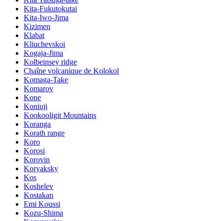
Kita-Fukutokutai
Kita-Iwo-Jima
Kizimen
Klabat
Kliuchevskoi
Kogaja-Jima
Kolbeinsey ridge
Chaîne volcanique de Kolokol
Komaga-Take
Komarov
Kone
Koniuji
Kookooligit Mountains
Koranga
Korath range
Koro
Korosi
Korovin
Koryaksky
Kos
Koshelev
Kostakan
Emi Koussi
Kozu-Shima