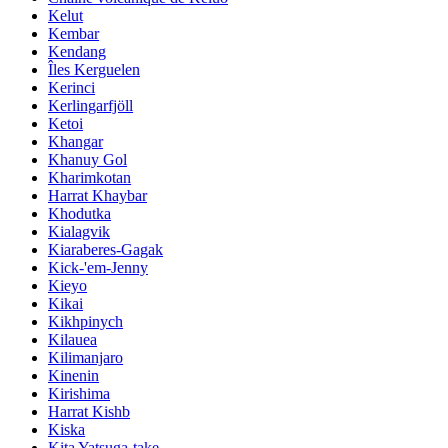
Kelut
Kembar
Kendang
Îles Kerguelen
Kerinci
Kerlingarfjöll
Ketoi
Khangar
Khanuy Gol
Kharimkotan
Harrat Khaybar
Khodutka
Kialagvik
Kiaraberes-Gagak
Kick-'em-Jenny
Kieyo
Kikai
Kikhpinych
Kilauea
Kilimanjaro
Kinenin
Kirishima
Harrat Kishb
Kiska
Kita Yatsuga-take