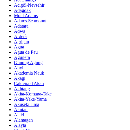
Acigöl-Nevsehir
Adagdak
Mont Adams
Adams Seamount
Adatara
Adwa
Afderà
Agrigan
Agua
Agua de Pau
Aguilera
Gunung Agung
Ahyi
Akademia Nauk
Akagi
Caldeira d'Akan
Akhtang
Akita-Komaga-Take
Akita-Yake-Yama
Akuseki-Jima
Akutan
Alaid
Alamagan
Alayta