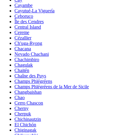
Cayambe
Cayutué-La Viguería
Ceboruco
Île des Cendres
Central Island
Cereme
Cézallier
Ch'uga-Ryong
Chacana
Nevado Chachani
Chachimbiro
Chagulak
Chaitén
Chaîne des Puys
Champs Phlégréens
Champs Phlégréens de la Mer de Sicile
Changbaishan
Chao
Cerro Chascon
Cherny
Cherpuk
Chichinautzin
El Chichón
Chiginagak