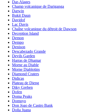
Dar-Alages
Champ volcanique de Dariganga
Darwin
Bukit Daun
Davidof
Lac Davis
Chaîne volcanique du détroit de Dawson
Deception Island
Demon
Dempo
Denison
Descabezado Grande
Devils Garden
Harras de Dhamar
Morne au Diable
Morne Diablotins
Diamond Craters
Didicas
Plateau de Dieng
Diky Greben
Dofen
Doma Peaks
Domuyo
Don Joao de Castro Bank
Doña Juana