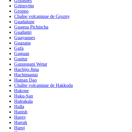
Grimsnes
Grímsvötn
Groppo
Chaîne volcanique de Grozny
Guadalupe
Guagua Pichincha
Guallatiri
Guayaques
Guazapa
Gufa
Guguan
Guntur
Gunungapi Wetar
Hachijo-Jima
Hachimantai
Hainan Dao
Chaîne volcanique de Hakkoda
Hakone
Haku-San
Haleakala
Halla
Hanish
Hargy
Harrah
Haruj