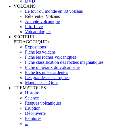
DVD
VOLCANS
+
Le tour du monde en 80 volcans
Référentiel Volcans
Activité volcanique
Info-Lave
Volcanologues
SECTEUR
PEDAGOGIQUE
+
Expositions
Fiche les volcans
Fiche les roches volcaniques
Fiche classification des roches magmatiques
Fiche minéraux du volcanisme
Fiche les nuées ardentes
Les grandes catastrophes
Maquettes et Quiz
THEMATIQUES
+
Histoire
Science
Risques volcaniques
Eruption
Découverte
Peintures
...