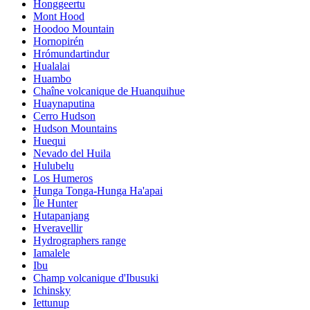
Honggeertu
Mont Hood
Hoodoo Mountain
Hornopirén
Hrómundartindur
Hualalai
Huambo
Chaîne volcanique de Huanquihue
Huaynaputina
Cerro Hudson
Hudson Mountains
Huequi
Nevado del Huila
Hulubelu
Los Humeros
Hunga Tonga-Hunga Ha'apai
Île Hunter
Hutapanjang
Hveravellir
Hydrographers range
Iamalele
Ibu
Champ volcanique d'Ibusuki
Ichinsky
Iettunup