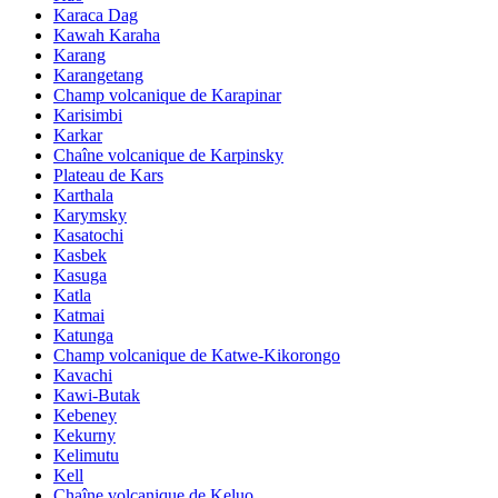
Karaca Dag
Kawah Karaha
Karang
Karangetang
Champ volcanique de Karapinar
Karisimbi
Karkar
Chaîne volcanique de Karpinsky
Plateau de Kars
Karthala
Karymsky
Kasatochi
Kasbek
Kasuga
Katla
Katmai
Katunga
Champ volcanique de Katwe-Kikorongo
Kavachi
Kawi-Butak
Kebeney
Kekurny
Kelimutu
Kell
Chaîne volcanique de Keluo