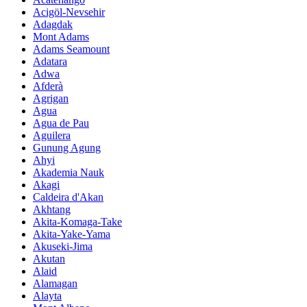
Acigöl-Nevsehir
Adagdak
Mont Adams
Adams Seamount
Adatara
Adwa
Afderà
Agrigan
Agua
Agua de Pau
Aguilera
Gunung Agung
Ahyi
Akademia Nauk
Akagi
Caldeira d'Akan
Akhtang
Akita-Komaga-Take
Akita-Yake-Yama
Akuseki-Jima
Akutan
Alaid
Alamagan
Alayta