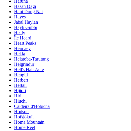
Haruna
Hasan Dagi
Haut Dong Nai
Hayes
Jabal Haylan
Hayli Gubbi
Healy
Île Heard
Heart Peaks
Heimaey
Hekla
Helatoba-Tarutung
Helgrindur
Hell's Half Acre
Hengill
Herbert
Hertali
Hijiori
Hiri
Hiuchi
Caldeira d'Hobicha
Hodson
Hofsjökull
Homa Mountain
Home Reef