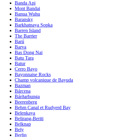
Banda Api
Mont Bandai
Banua Wuhu
Baransky
Barkhatnaya Sopka
Barren Island
The Barrier
Barú
Barva
Bas Dong Nai
Batu Tara
Batur
Cerro Bayo
Bayonnaise Rocks
Champ volcanique de Bayuda
Bazman
Bárcena
Bárðarbunga
Beerenberg
Behm Canal et Rudyerd Bay
Belenkaya
Belirang-Beriti
Belknap
Bely
Berlin