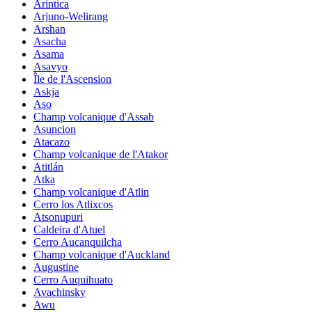
Arintica
Arjuno-Welirang
Arshan
Asacha
Asama
Asavyo
Île de l'Ascension
Askja
Aso
Champ volcanique d'Assab
Asuncion
Atacazo
Champ volcanique de l'Atakor
Atitlán
Atka
Champ volcanique d'Atlin
Cerro los Atlixcos
Atsonupuri
Caldeira d'Atuel
Cerro Aucanquilcha
Champ volcanique d'Auckland
Augustine
Cerro Auquihuato
Avachinsky
Awu