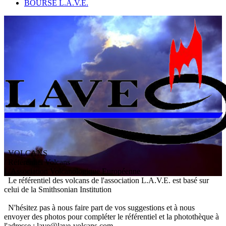
BOURSE L.A.V.E.
VOLCANS
/ Référentiel Volcans
L
'
A
ssociation
V
olcanologique
E
uropéenne
Le référentiel des volcans de l'association L.A.V.E. est basé sur
celui de la Smithsonian Institution
N'hésitez pas à nous faire part de vos suggestions et à nous
envoyer des photos pour compléter le référentiel et la photothèque à
l'adresse : lave@lave-volcans.com