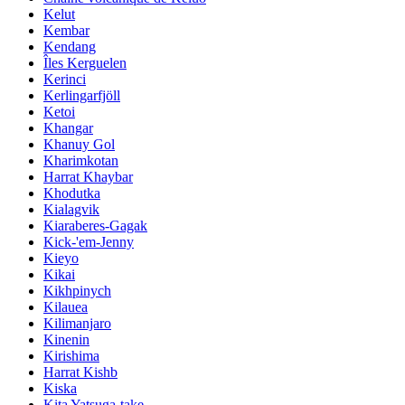
Kelut
Kembar
Kendang
Îles Kerguelen
Kerinci
Kerlingarfjöll
Ketoi
Khangar
Khanuy Gol
Kharimkotan
Harrat Khaybar
Khodutka
Kialagvik
Kiaraberes-Gagak
Kick-'em-Jenny
Kieyo
Kikai
Kikhpinych
Kilauea
Kilimanjaro
Kinenin
Kirishima
Harrat Kishb
Kiska
Kita Yatsuga-take