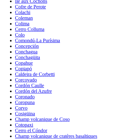
Île aux Cochons
Cofre de Perote
Colachi
Coleman
Colima
Cerro Colluma
Colo
Comondú-La Purísima
Concepción
Conchagua
Conchagüita
Copahue
Copiapó
Caldeira de Corbetti
Corcovado
Cordón Caulle
Cordón del Azufre
Coronado
Coropuna
Corvo
Cosigüina
Champ volcanique de Coso
Cotopaxi
Cerro el Cóndor
Champ volcanique de cratères basaltiques