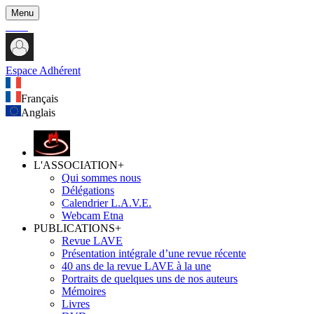
Menu
Espace Adhérent
Français
Anglais
L'ASSOCIATION
+
Qui sommes nous
Délégations
Calendrier L.A.V.E.
Webcam Etna
PUBLICATIONS
+
Revue LAVE
Présentation intégrale d’une revue récente
40 ans de la revue LAVE à la une
Portraits de quelques uns de nos auteurs
Mémoires
Livres