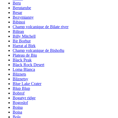
Beru
Berutarube
Besar
Bezymianny
Bibinoi
Champ volcanique de Bilate river
Biliran
Billy Mitchell
Bir Borhut
Harrat al Birk
Champ volcanique de Bishoftu
Plateau de Biu
Black Peak
Black Rock Desert
Loma Blanca
Bliznets
Bliznetsy
Blue Lake Crater
Blup Blup
Bobrof
Bogatyr ridge
Bogoslof
Boina
Boisa
Bola