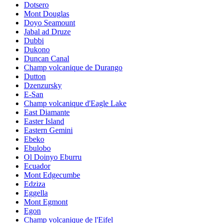
Dotsero
Mont Douglas
Doyo Seamount
Jabal ad Druze
Dubbi
Dukono
Duncan Canal
Champ volcanique de Durango
Dutton
Dzenzursky
E-San
Champ volcanique d'Eagle Lake
East Diamante
Easter Island
Eastern Gemini
Ebeko
Ebulobo
Ol Doinyo Eburru
Ecuador
Mont Edgecumbe
Edziza
Eggella
Mont Egmont
Egon
Champ volcanique de l'Eifel