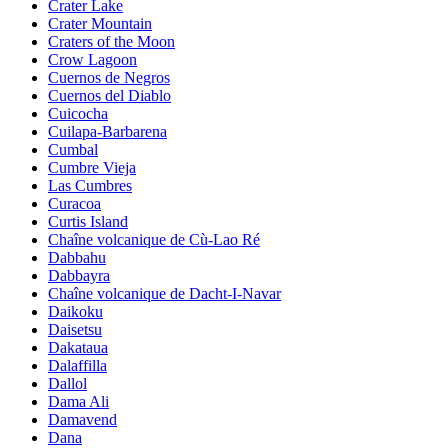
Crater Lake
Crater Mountain
Craters of the Moon
Crow Lagoon
Cuernos de Negros
Cuernos del Diablo
Cuicocha
Cuilapa-Barbarena
Cumbal
Cumbre Vieja
Las Cumbres
Curacoa
Curtis Island
Chaîne volcanique de Cù-Lao Ré
Dabbahu
Dabbayra
Chaîne volcanique de Dacht-I-Navar
Daikoku
Daisetsu
Dakataua
Dalaffilla
Dallol
Dama Ali
Damavend
Dana