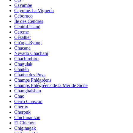
Cayambe
Cayutué-La Viguería
Ceboruco
Île des Cendres
Central Island
Cereme
Cézallier
Ch'uga-Ryong
Chacana
Nevado Chachani
Chachimbiro
Chagulak
Chaitén
Chaîne des Puys
Champs Phlégréens
Champs Phlégréens de la Mer de Sicile
Changbaishan
Chao
Cerro Chascon
Cherny
Cherpuk
Chichinautzin
El Chichón
Chiginagak