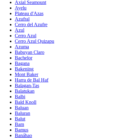
Axial Seamount
Ayelu
Plateau d'Azas
Azufral
Cerro del Azufre
Azul
Cerro Azul
Cerro Azul Quizapu
Azuma
Babuyan Claro
Bachelor
Bagana
Bakening
Mont Baker
Harra de Bal Haf
Balagan-Tas
Balatukan
Balbi
Bald Knoll
Baluan
Baluran
Balut
Bam
Bamus
Banáhao