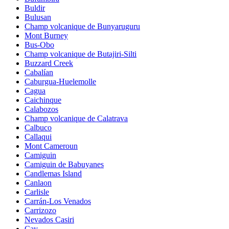
Buldir
Bulusan
Champ volcanique de Bunyaruguru
Mont Burney
Bus-Obo
Champ volcanique de Butajiri-Silti
Buzzard Creek
Cabalían
Caburgua-Huelemolle
Cagua
Caichinque
Calabozos
Champ volcanique de Calatrava
Calbuco
Callaqui
Mont Cameroun
Camiguin
Camiguin de Babuyanes
Candlemas Island
Canlaon
Carlisle
Carrán-Los Venados
Carrizozo
Nevados Casiri
Cay