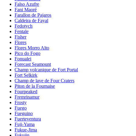
Falso Azufre
Fani Maoré
Farallon de Pajaros
Caldeira de Fayal
Fedotych
Fentale
Fisher
Flores
Flores Morro Alto
Pico do Fogo
Fonualei
Forecast Seamount
Champ volcanique de Fort Portal
Fort Selkirk
Champ de lave de Four Craters
Piton de la Fournaise
Fourpeaked
Fremrinamur
Frosty
Fuego
Fueguino
Fuerteventura
Fuji-Yama
Fukue-Jima
Fukujin