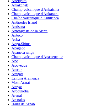
Aneityum
Aniakchak
Champ volcanique d'Ankaizina
Champ volcanique d'Ankaratra
Chaîne volcanique d'Antillanca
Antipodes Island
Antisana
Antofagasta de la Sierra
Antuco
Aoba
Aoga-Shima
Apagado
Apaneca range
Champ volcanique d'Apastepeque
Apo
Apoyeque
Aracar
Aragats
Laguna Aramuaca
Mont Ararat
Arayat
Ardoukôba
Arenal
Arenales
Harra de Arhab