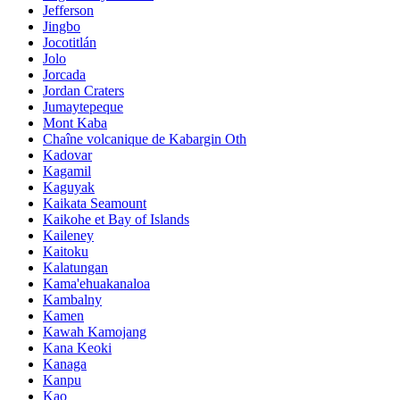
Jefferson
Jingbo
Jocotitlán
Jolo
Jorcada
Jordan Craters
Jumaytepeque
Mont Kaba
Chaîne volcanique de Kabargin Oth
Kadovar
Kagamil
Kaguyak
Kaikata Seamount
Kaikohe et Bay of Islands
Kaileney
Kaitoku
Kalatungan
Kama'ehuakanaloa
Kambalny
Kamen
Kawah Kamojang
Kana Keoki
Kanaga
Kanpu
Kao