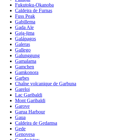
Fukutoku-Okanoba
Caldeira de Furnas
Fuss Peak
Gabillema
Gada Ale
Gaja-jima
Galápagos
Galeras
Gallego
Galunggung
Gamalama
Gamchen
Gamkonora
Garbes
Chaîne volcanique de Garbuna
Gareloi
Lac Garibaldi
Mont Garibaldi
Garove
Garua Harbour
Gaua
Caldeira de Gedamsa
Gede
Genovesa
Geodesistoy