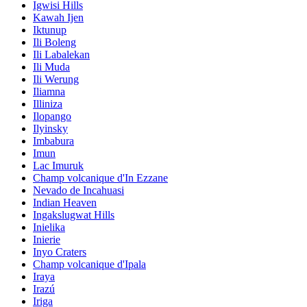
Igwisi Hills
Kawah Ijen
Iktunup
Ili Boleng
Ili Labalekan
Ili Muda
Ili Werung
Iliamna
Illiniza
Ilopango
Ilyinsky
Imbabura
Imun
Lac Imuruk
Champ volcanique d'In Ezzane
Nevado de Incahuasi
Indian Heaven
Ingakslugwat Hills
Inielika
Inierie
Inyo Craters
Champ volcanique d'Ipala
Iraya
Irazú
Iriga