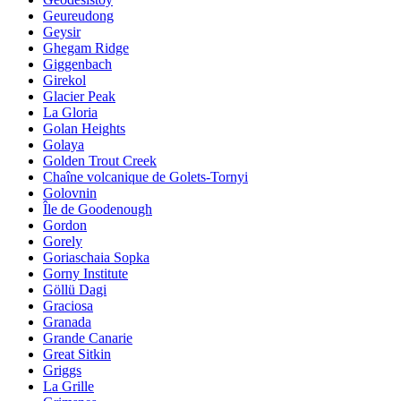
Geureudong
Geysir
Ghegam Ridge
Giggenbach
Girekol
Glacier Peak
La Gloria
Golan Heights
Golaya
Golden Trout Creek
Chaîne volcanique de Golets-Tornyi
Golovnin
Île de Goodenough
Gordon
Gorely
Goriaschaia Sopka
Gorny Institute
Göllü Dagi
Graciosa
Granada
Grande Canarie
Great Sitkin
Griggs
La Grille