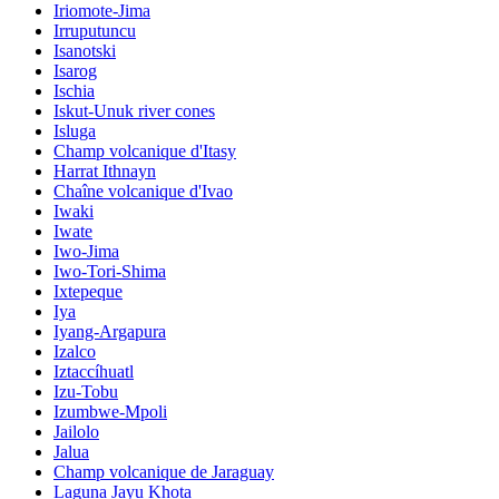
Iriomote-Jima
Irruputuncu
Isanotski
Isarog
Ischia
Iskut-Unuk river cones
Isluga
Champ volcanique d'Itasy
Harrat Ithnayn
Chaîne volcanique d'Ivao
Iwaki
Iwate
Iwo-Jima
Iwo-Tori-Shima
Ixtepeque
Iya
Iyang-Argapura
Izalco
Iztaccíhuatl
Izu-Tobu
Izumbwe-Mpoli
Jailolo
Jalua
Champ volcanique de Jaraguay
Laguna Jayu Khota