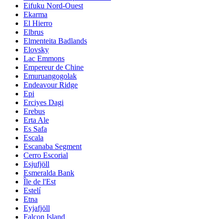
Eifuku Nord-Ouest
Ekarma
El Hierro
Elbrus
Elmenteita Badlands
Elovsky
Lac Emmons
Empereur de Chine
Emuruangogolak
Endeavour Ridge
Epi
Erciyes Dagi
Erebus
Erta Ale
Es Safa
Escala
Escanaba Segment
Cerro Escorial
Esjufjöll
Esmeralda Bank
Île de l'Est
Estelí
Etna
Eyjafjöll
Falcon Island