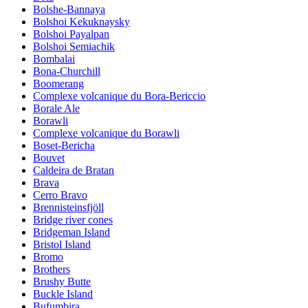
Bolshe-Bannaya
Bolshoi Kekuknaysky
Bolshoi Payalpan
Bolshoi Semiachik
Bombalai
Bona-Churchill
Boomerang
Complexe volcanique du Bora-Bericcio
Borale Ale
Borawli
Complexe volcanique du Borawli
Boset-Bericha
Bouvet
Caldeira de Bratan
Brava
Cerro Bravo
Brennisteinsfjöll
Bridge river cones
Bridgeman Island
Bristol Island
Bromo
Brothers
Brushy Butte
Buckle Island
Bufumbira