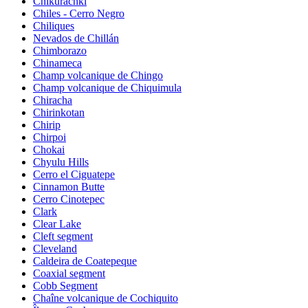
Chikurachki
Chiles - Cerro Negro
Chiliques
Nevados de Chillán
Chimborazo
Chinameca
Champ volcanique de Chingo
Champ volcanique de Chiquimula
Chiracha
Chirinkotan
Chirip
Chirpoi
Chokai
Chyulu Hills
Cerro el Ciguatepe
Cinnamon Butte
Cerro Cinotepec
Clark
Clear Lake
Cleft segment
Cleveland
Caldeira de Coatepeque
Coaxial segment
Cobb Segment
Chaîne volcanique de Cochiquito