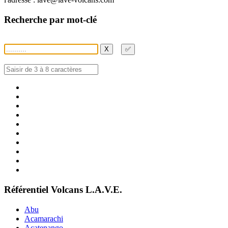
Recherche par mot-clé
X
✅
Référentiel Volcans L.A.V.E.
Abu
Acamarachi
Acatenango