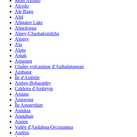
Mont Albano
Alcedo
Ale Bagu
Alid
Alligator Lake
Almolonga
Alney-Chashakondzha
Alngey
Alu
Alutu
Amak
Amasing
Chaîne volcanique d'Ambalatungan
Ambang
Île d'Ambitle
Ambre-Bobaomby
Caldeira d'Ambrym
Amiata
Amorong
Île Amsterdam
Amukta
Anatahan
Anaun
Vallée d'Andahua-Orcopampa
Andrus