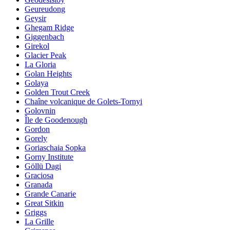
Geureudong
Geysir
Ghegam Ridge
Giggenbach
Girekol
Glacier Peak
La Gloria
Golan Heights
Golaya
Golden Trout Creek
Chaîne volcanique de Golets-Tornyi
Golovnin
Île de Goodenough
Gordon
Gorely
Goriaschaia Sopka
Gorny Institute
Göllü Dagi
Graciosa
Granada
Grande Canarie
Great Sitkin
Griggs
La Grille