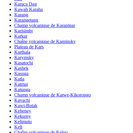
Karaca Dag
Kawah Karaha
Karang
Karangetang
Champ volcanique de Karapinar
Karisimbi
Karkar
Chaîne volcanique de Karpinsky
Plateau de Kars
Karthala
Karymsky
Kasatochi
Kasbek
Kasuga
Katla
Katmai
Katunga
Champ volcanique de Katwe-Kikorongo
Kavachi
Kawi-Butak
Kebeney
Kekurny
Kelimutu
Kell
Chaîne volcanique de Keluo