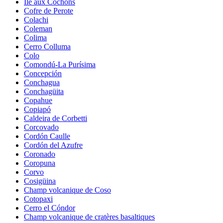
Île aux Cochons
Cofre de Perote
Colachi
Coleman
Colima
Cerro Colluma
Colo
Comondú-La Purísima
Concepción
Conchagua
Conchagüita
Copahue
Copiapó
Caldeira de Corbetti
Corcovado
Cordón Caulle
Cordón del Azufre
Coronado
Coropuna
Corvo
Cosigüina
Champ volcanique de Coso
Cotopaxi
Cerro el Cóndor
Champ volcanique de cratères basaltiques