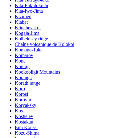
Kita-Fukutokutai
Kita-Iwo-Jima
Kizimen
Klabat
Kliuchevskoi
Kogaja-Jima
Kolbeinsey ridge
Chaîne volcanique de Kolokol
Komaga-Take
Komarov
Kone
Koniuji
Kookooligit Mountains
Koranga
Korath range
Koro
Korosi
Korovin
Koryaksky
Kos
Koshelev
Kostakan
Emi Koussi
Kozu-Shima