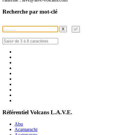
Recherche par mot-clé
X
✅
Référentiel Volcans L.A.V.E.
Abu
Acamarachi
Acatenango