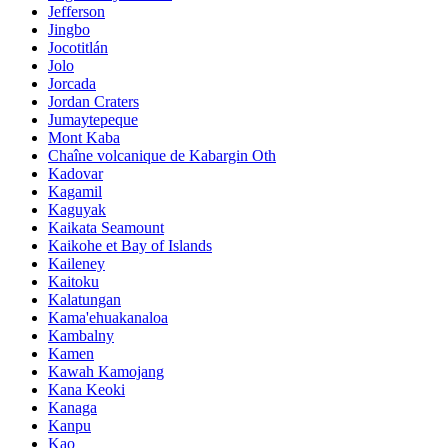
Jefferson
Jingbo
Jocotitlán
Jolo
Jorcada
Jordan Craters
Jumaytepeque
Mont Kaba
Chaîne volcanique de Kabargin Oth
Kadovar
Kagamil
Kaguyak
Kaikata Seamount
Kaikohe et Bay of Islands
Kaileney
Kaitoku
Kalatungan
Kama'ehuakanaloa
Kambalny
Kamen
Kawah Kamojang
Kana Keoki
Kanaga
Kanpu
Kao