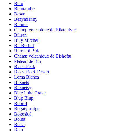
Beru
Berutarube
Besar
Bezymianny
Bibinoi
Champ volcanique de Bilate river
Biliran
Billy Mitchell
Bir Borhut
Harrat al Birk
Champ volcanique de Bishoftu
Plateau de Biu
Black Peak
Black Rock Desert
Loma Blanca
Bliznets
Bliznetsy
Blue Lake Crater
Blup Blup
Bobrof
Bogatyr ridge
Bogoslof
Boina
Boisa
Bola