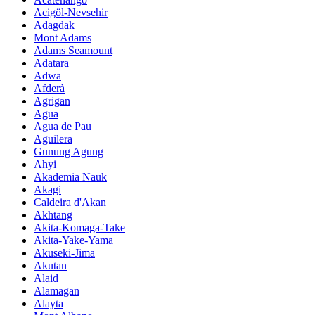
Acigöl-Nevsehir
Adagdak
Mont Adams
Adams Seamount
Adatara
Adwa
Afderà
Agrigan
Agua
Agua de Pau
Aguilera
Gunung Agung
Ahyi
Akademia Nauk
Akagi
Caldeira d'Akan
Akhtang
Akita-Komaga-Take
Akita-Yake-Yama
Akuseki-Jima
Akutan
Alaid
Alamagan
Alayta