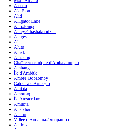
Mont Albano
Alcedo
Ale Bagu
Alid
Alligator Lake
Almolonga
Alney-Chashakondzha
Alngey
Alu
Alutu
Amak
Amasing
Chaîne volcanique d'Ambalatungan
Ambang
Île d'Ambitle
Ambre-Bobaomby
Caldeira d'Ambrym
Amiata
Amorong
Île Amsterdam
Amukta
Anatahan
Anaun
Vallée d'Andahua-Orcopampa
Andrus