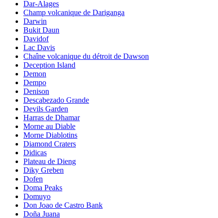
Dar-Alages
Champ volcanique de Dariganga
Darwin
Bukit Daun
Davidof
Lac Davis
Chaîne volcanique du détroit de Dawson
Deception Island
Demon
Dempo
Denison
Descabezado Grande
Devils Garden
Harras de Dhamar
Morne au Diable
Morne Diablotins
Diamond Craters
Didicas
Plateau de Dieng
Diky Greben
Dofen
Doma Peaks
Domuyo
Don Joao de Castro Bank
Doña Juana