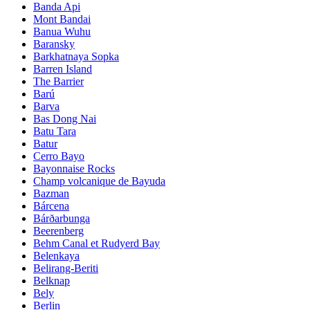
Banda Api
Mont Bandai
Banua Wuhu
Baransky
Barkhatnaya Sopka
Barren Island
The Barrier
Barú
Barva
Bas Dong Nai
Batu Tara
Batur
Cerro Bayo
Bayonnaise Rocks
Champ volcanique de Bayuda
Bazman
Bárcena
Bárðarbunga
Beerenberg
Behm Canal et Rudyerd Bay
Belenkaya
Belirang-Beriti
Belknap
Bely
Berlin