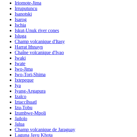
Iriomote-Jima
Irruputuncu
Isanotski
Isarog
Ischia
Iskut-Unuk river cones
Isluga
Champ volcanique d'Itasy
Harrat Ithnayn
Chaîne volcanique d'Ivao
Iwaki
Iwate
Iwo-Jima
Iwo-Tori-Shima
Ixtepeque
Iya
Iyang-Argapura
Izalco
Iztaccíhuatl
Izu-Tobu
Izumbwe-Mpoli
Jailolo
Jalua
Champ volcanique de Jaraguay
Laguna Jayu Khota