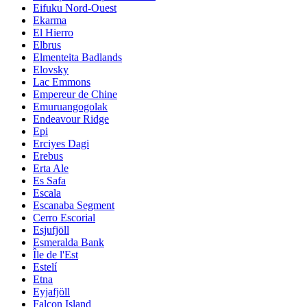
Eifuku Nord-Ouest
Ekarma
El Hierro
Elbrus
Elmenteita Badlands
Elovsky
Lac Emmons
Empereur de Chine
Emuruangogolak
Endeavour Ridge
Epi
Erciyes Dagi
Erebus
Erta Ale
Es Safa
Escala
Escanaba Segment
Cerro Escorial
Esjufjöll
Esmeralda Bank
Île de l'Est
Estelí
Etna
Eyjafjöll
Falcon Island