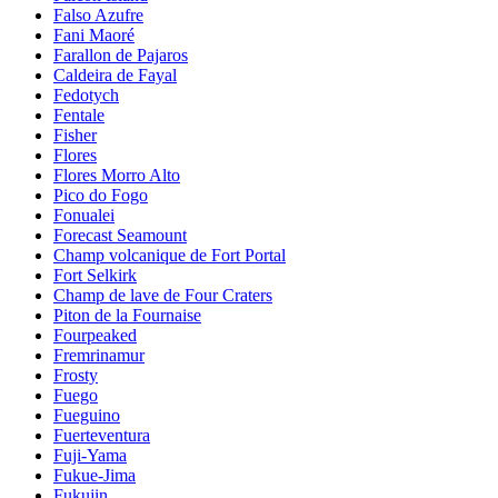
Falso Azufre
Fani Maoré
Farallon de Pajaros
Caldeira de Fayal
Fedotych
Fentale
Fisher
Flores
Flores Morro Alto
Pico do Fogo
Fonualei
Forecast Seamount
Champ volcanique de Fort Portal
Fort Selkirk
Champ de lave de Four Craters
Piton de la Fournaise
Fourpeaked
Fremrinamur
Frosty
Fuego
Fueguino
Fuerteventura
Fuji-Yama
Fukue-Jima
Fukujin