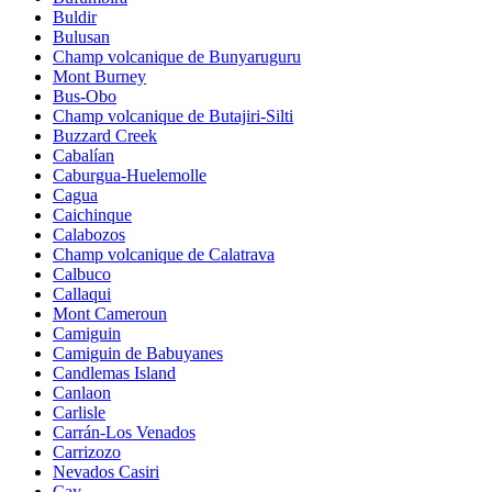
Buldir
Bulusan
Champ volcanique de Bunyaruguru
Mont Burney
Bus-Obo
Champ volcanique de Butajiri-Silti
Buzzard Creek
Cabalían
Caburgua-Huelemolle
Cagua
Caichinque
Calabozos
Champ volcanique de Calatrava
Calbuco
Callaqui
Mont Cameroun
Camiguin
Camiguin de Babuyanes
Candlemas Island
Canlaon
Carlisle
Carrán-Los Venados
Carrizozo
Nevados Casiri
Cay