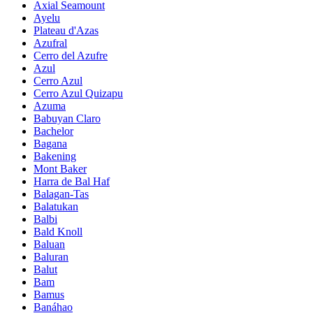
Axial Seamount
Ayelu
Plateau d'Azas
Azufral
Cerro del Azufre
Azul
Cerro Azul
Cerro Azul Quizapu
Azuma
Babuyan Claro
Bachelor
Bagana
Bakening
Mont Baker
Harra de Bal Haf
Balagan-Tas
Balatukan
Balbi
Bald Knoll
Baluan
Baluran
Balut
Bam
Bamus
Banáhao