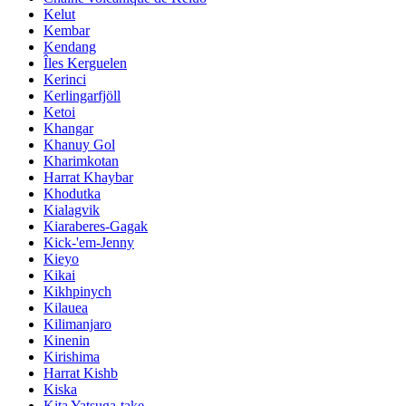
Kelut
Kembar
Kendang
Îles Kerguelen
Kerinci
Kerlingarfjöll
Ketoi
Khangar
Khanuy Gol
Kharimkotan
Harrat Khaybar
Khodutka
Kialagvik
Kiaraberes-Gagak
Kick-'em-Jenny
Kieyo
Kikai
Kikhpinych
Kilauea
Kilimanjaro
Kinenin
Kirishima
Harrat Kishb
Kiska
Kita Yatsuga-take