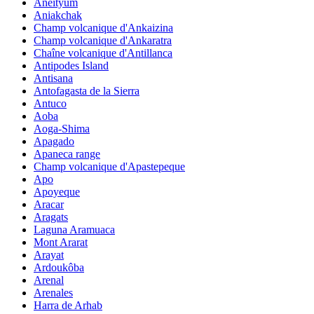
Aneityum
Aniakchak
Champ volcanique d'Ankaizina
Champ volcanique d'Ankaratra
Chaîne volcanique d'Antillanca
Antipodes Island
Antisana
Antofagasta de la Sierra
Antuco
Aoba
Aoga-Shima
Apagado
Apaneca range
Champ volcanique d'Apastepeque
Apo
Apoyeque
Aracar
Aragats
Laguna Aramuaca
Mont Ararat
Arayat
Ardoukôba
Arenal
Arenales
Harra de Arhab