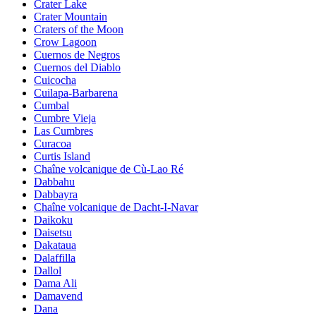
Crater Lake
Crater Mountain
Craters of the Moon
Crow Lagoon
Cuernos de Negros
Cuernos del Diablo
Cuicocha
Cuilapa-Barbarena
Cumbal
Cumbre Vieja
Las Cumbres
Curacoa
Curtis Island
Chaîne volcanique de Cù-Lao Ré
Dabbahu
Dabbayra
Chaîne volcanique de Dacht-I-Navar
Daikoku
Daisetsu
Dakataua
Dalaffilla
Dallol
Dama Ali
Damavend
Dana