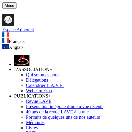
Menu
Espace Adhérent
Français
Anglais
L'ASSOCIATION
+
Qui sommes nous
Délégations
Calendrier L.A.V.E.
Webcam Etna
PUBLICATIONS
+
Revue LAVE
Présentation intégrale d’une revue récente
40 ans de la revue LAVE à la une
Portraits de quelques uns de nos auteurs
Mémoires
Livres