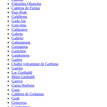
Fukutoku-Okanoba
Caldeira de Furnas
Fuss Peak
Gabillema
Gada Ale
Gaja-jima
Galápagos
Galeras
Gallego
Galunggung
Gamalama
Gamchen
Gamkonora
Garbes
Chaîne volcanique de Garbuna
Gareloi
Lac Garibaldi
Mont Garibaldi
Garove
Garua Harbour
Gaua
Caldeira de Gedamsa
Gede
Genovesa
Geodesistoy