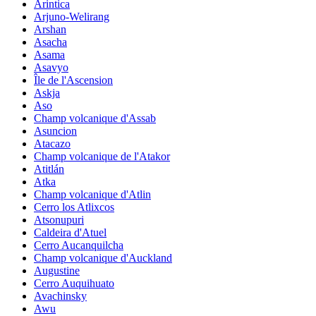
Arintica
Arjuno-Welirang
Arshan
Asacha
Asama
Asavyo
Île de l'Ascension
Askja
Aso
Champ volcanique d'Assab
Asuncion
Atacazo
Champ volcanique de l'Atakor
Atitlán
Atka
Champ volcanique d'Atlin
Cerro los Atlixcos
Atsonupuri
Caldeira d'Atuel
Cerro Aucanquilcha
Champ volcanique d'Auckland
Augustine
Cerro Auquihuato
Avachinsky
Awu