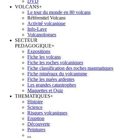
DVD
VOLCANS
+
Le tour du monde en 80 volcans
Référentiel Volcans
Activité volcanique
Info-Lave
Volcanologues
SECTEUR
PEDAGOGIQUE
+
Expositions
Fiche les volcans
Fiche les roches volcaniques
Fiche classification des roches magmatiques
Fiche minéraux du volcanisme
Fiche les nuées ardentes
Les grandes catastrophes
Maquettes et Quiz
THEMATIQUES
+
Histoire
Science
Risques volcaniques
Eruption
Découverte
Peintures
...