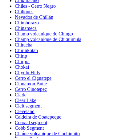
Chikurachki
Chiles - Cerro Negro
Chiliques
Nevados de Chillán
Chimborazo
Chinameca
Champ volcanique de Chingo
Champ volcanique de Chiquimula
Chiracha
Chirinkotan
Chirip
Chirpoi
Chokai
Chyulu Hills
Cerro el Ciguatepe
Cinnamon Butte
Cerro Cinotepec
Clark
Clear Lake
Cleft segment
Cleveland
Caldeira de Coatepeque
Coaxial segment
Cobb Segment
Chaîne volcanique de Cochiquito