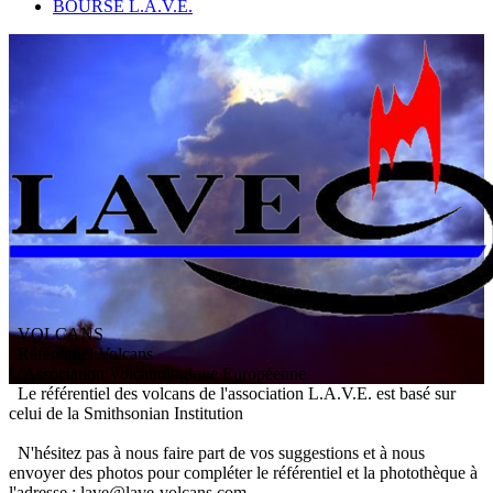
BOURSE L.A.V.E.
VOLCANS
/ Référentiel Volcans
L
'
A
ssociation
V
olcanologique
E
uropéenne
Le référentiel des volcans de l'association L.A.V.E. est basé sur
celui de la Smithsonian Institution
N'hésitez pas à nous faire part de vos suggestions et à nous
envoyer des photos pour compléter le référentiel et la photothèque à
l'adresse : lave@lave-volcans.com