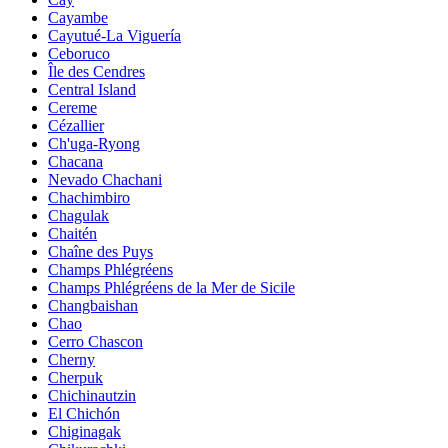
Cayambe
Cayutué-La Viguería
Ceboruco
Île des Cendres
Central Island
Cereme
Cézallier
Ch'uga-Ryong
Chacana
Nevado Chachani
Chachimbiro
Chagulak
Chaitén
Chaîne des Puys
Champs Phlégréens
Champs Phlégréens de la Mer de Sicile
Changbaishan
Chao
Cerro Chascon
Cherny
Cherpuk
Chichinautzin
El Chichón
Chiginagak