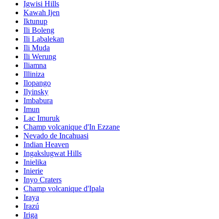
Igwisi Hills
Kawah Ijen
Iktunup
Ili Boleng
Ili Labalekan
Ili Muda
Ili Werung
Iliamna
Illiniza
Ilopango
Ilyinsky
Imbabura
Imun
Lac Imuruk
Champ volcanique d'In Ezzane
Nevado de Incahuasi
Indian Heaven
Ingakslugwat Hills
Inielika
Inierie
Inyo Craters
Champ volcanique d'Ipala
Iraya
Irazú
Iriga