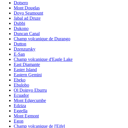
Dotsero
Mont Douglas
Doyo Seamount
Jabal ad Druze
Dubbi
Dukono
Duncan Canal
Champ volcanique de Durango
Dutton
Dzenzursky
E-San
Champ volcanique d'Eagle Lake
East Diamante
Easter Island
Eastern Gemini
Ebeko
Ebulobo
Ol Doinyo Eburru
Ecuador
Mont Edgecumbe
Edziza
Eggella
Mont Egmont
Egon
Champ volcanique de l'Eifel