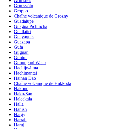
Grimsnes
Grímsvötn
Groppo
Chaîne volcanique de Grozny
Guadalupe
Guagua Pichincha
Guallatiri
Guayaques
Guazapa
Gufa
Guguan
Guntur
Gunungapi Wetar
Hachijo-Jima
Hachimantai
Hainan Dao
Chaîne volcanique de Hakkoda
Hakone
Haku-San
Haleakala
Halla
Hanish
Hargy
Harrah
Haruj