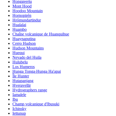
Honggeertu
Mont Hood
Hoodoo Mountain
Hornopirén
Hrómundartindur
Hualalai
Huambo
Chaîne volcanique de Huanquihue
Huaynaputina
Cerro Hudson
Hudson Mountains
Huequi
Nevado del Huila
Hulubelu
Los Humeros
Hunga Tonga-Hunga Ha'apai
Île Hunter
Hutapanjang
Hveravellir
Hydrographers range
Iamalele
Ibu
Champ volcanique d'Ibusuki
Ichinsky
Iettunup