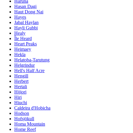
Haruna
Hasan Dagi
Haut Dong Nai
Hayes
Jabal Haylan
Hayli Gubbi
Healy
Île Heard
Heart Peaks
Heimaey
Hekla
Helatoba-Tarutung
Helgrindur
Hell's Half Acre
Hengill
Herbert
Hertali
Hijiori
Hiri
Hiuchi
Caldeira d'Hobicha
Hodson
Hofsjökull
Homa Mountain
Home Reef