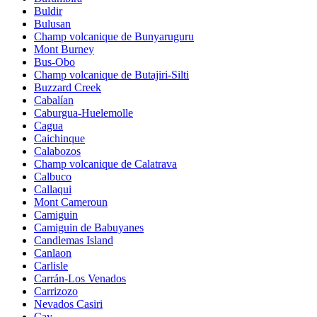
Buldir
Bulusan
Champ volcanique de Bunyaruguru
Mont Burney
Bus-Obo
Champ volcanique de Butajiri-Silti
Buzzard Creek
Cabalían
Caburgua-Huelemolle
Cagua
Caichinque
Calabozos
Champ volcanique de Calatrava
Calbuco
Callaqui
Mont Cameroun
Camiguin
Camiguin de Babuyanes
Candlemas Island
Canlaon
Carlisle
Carrán-Los Venados
Carrizozo
Nevados Casiri
Cay