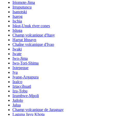
Iriomote-Jima
Irruputuncu
Isanotski
Isarog
Ischia
Iskut-Unuk river cones
Isluga
Champ volcanique d'Itasy
Harrat Ithnayn
Chaîne volcanique d'Ivao
Iwaki
Iwate
Iwo-Jima
Iwo-Tori-Shima
Ixtepeque
Iya
Iyang-Argapura
Izalco
Iztaccíhuatl
Izu-Tobu
Izumbwe-Mpoli
Jailolo
Jalua
Champ volcanique de Jaraguay
Laguna Jayu Khota