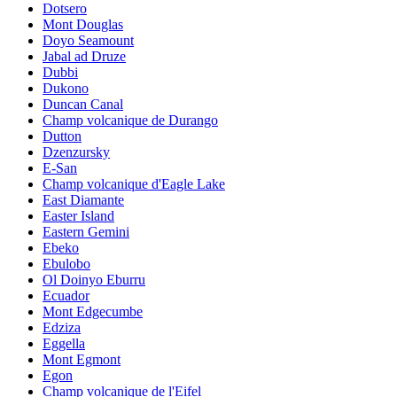
Dotsero
Mont Douglas
Doyo Seamount
Jabal ad Druze
Dubbi
Dukono
Duncan Canal
Champ volcanique de Durango
Dutton
Dzenzursky
E-San
Champ volcanique d'Eagle Lake
East Diamante
Easter Island
Eastern Gemini
Ebeko
Ebulobo
Ol Doinyo Eburru
Ecuador
Mont Edgecumbe
Edziza
Eggella
Mont Egmont
Egon
Champ volcanique de l'Eifel