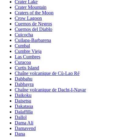
Crater Lake
Crater Mountain
Craters of the Moon
Crow Lagoon
Cuernos de Negros
Cuernos del Diablo
Cuicocha
Cuilapa-Barbarena
Cumbal
Cumbre Vieja
Las Cumbres
Curacoa
Curtis Island
Chaîne volcanique de Cù-Lao Ré
Dabbahu
Dabbayra
Chaîne volcanique de Dacht-I-Navar
Daikoku
Daisetsu
Dakataua
Dalaffilla
Dallol
Dama Ali
Damavend
Dana