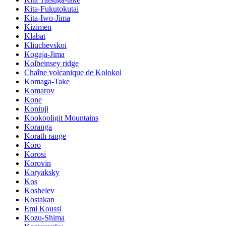
Kita-Fukutokutai
Kita-Iwo-Jima
Kizimen
Klabat
Kliuchevskoi
Kogaja-Jima
Kolbeinsey ridge
Chaîne volcanique de Kolokol
Komaga-Take
Komarov
Kone
Koniuji
Kookooligit Mountains
Koranga
Korath range
Koro
Korosi
Korovin
Koryaksky
Kos
Koshelev
Kostakan
Emi Koussi
Kozu-Shima