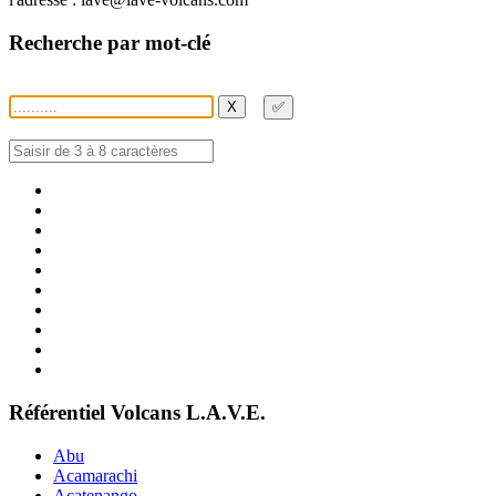
Recherche par mot-clé
X
✅
Référentiel Volcans L.A.V.E.
Abu
Acamarachi
Acatenango