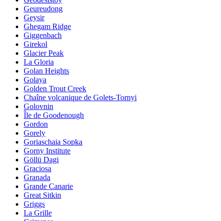
Geureudong
Geysir
Ghegam Ridge
Giggenbach
Girekol
Glacier Peak
La Gloria
Golan Heights
Golaya
Golden Trout Creek
Chaîne volcanique de Golets-Tornyi
Golovnin
Île de Goodenough
Gordon
Gorely
Goriaschaia Sopka
Gorny Institute
Göllü Dagi
Graciosa
Granada
Grande Canarie
Great Sitkin
Griggs
La Grille