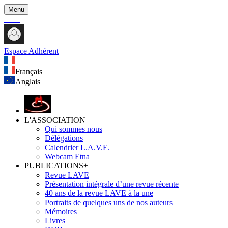
Menu
Espace Adhérent
Français
Anglais
L'ASSOCIATION
+
Qui sommes nous
Délégations
Calendrier L.A.V.E.
Webcam Etna
PUBLICATIONS
+
Revue LAVE
Présentation intégrale d’une revue récente
40 ans de la revue LAVE à la une
Portraits de quelques uns de nos auteurs
Mémoires
Livres