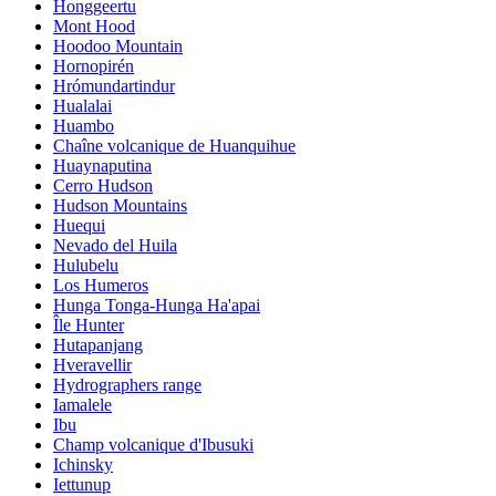
Honggeertu
Mont Hood
Hoodoo Mountain
Hornopirén
Hrómundartindur
Hualalai
Huambo
Chaîne volcanique de Huanquihue
Huaynaputina
Cerro Hudson
Hudson Mountains
Huequi
Nevado del Huila
Hulubelu
Los Humeros
Hunga Tonga-Hunga Ha'apai
Île Hunter
Hutapanjang
Hveravellir
Hydrographers range
Iamalele
Ibu
Champ volcanique d'Ibusuki
Ichinsky
Iettunup