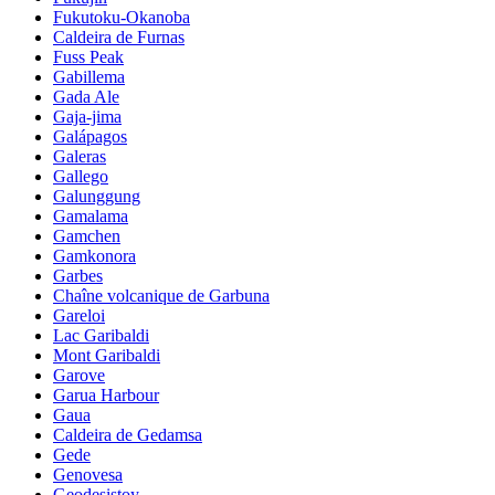
Fukutoku-Okanoba
Caldeira de Furnas
Fuss Peak
Gabillema
Gada Ale
Gaja-jima
Galápagos
Galeras
Gallego
Galunggung
Gamalama
Gamchen
Gamkonora
Garbes
Chaîne volcanique de Garbuna
Gareloi
Lac Garibaldi
Mont Garibaldi
Garove
Garua Harbour
Gaua
Caldeira de Gedamsa
Gede
Genovesa
Geodesistoy