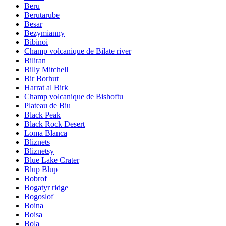
Beru
Berutarube
Besar
Bezymianny
Bibinoi
Champ volcanique de Bilate river
Biliran
Billy Mitchell
Bir Borhut
Harrat al Birk
Champ volcanique de Bishoftu
Plateau de Biu
Black Peak
Black Rock Desert
Loma Blanca
Bliznets
Bliznetsy
Blue Lake Crater
Blup Blup
Bobrof
Bogatyr ridge
Bogoslof
Boina
Boisa
Bola