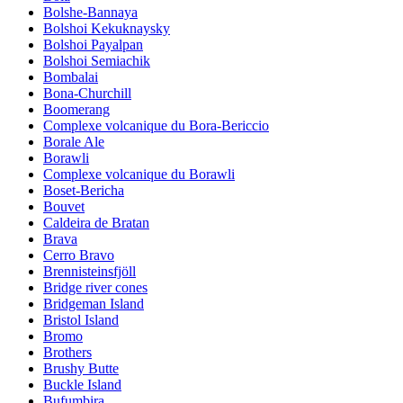
Bolshe-Bannaya
Bolshoi Kekuknaysky
Bolshoi Payalpan
Bolshoi Semiachik
Bombalai
Bona-Churchill
Boomerang
Complexe volcanique du Bora-Bericcio
Borale Ale
Borawli
Complexe volcanique du Borawli
Boset-Bericha
Bouvet
Caldeira de Bratan
Brava
Cerro Bravo
Brennisteinsfjöll
Bridge river cones
Bridgeman Island
Bristol Island
Bromo
Brothers
Brushy Butte
Buckle Island
Bufumbira