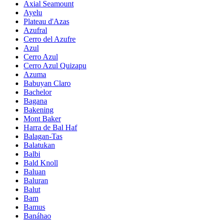
Axial Seamount
Ayelu
Plateau d'Azas
Azufral
Cerro del Azufre
Azul
Cerro Azul
Cerro Azul Quizapu
Azuma
Babuyan Claro
Bachelor
Bagana
Bakening
Mont Baker
Harra de Bal Haf
Balagan-Tas
Balatukan
Balbi
Bald Knoll
Baluan
Baluran
Balut
Bam
Bamus
Banáhao