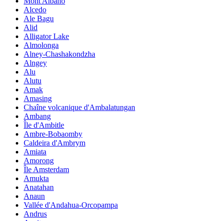
Mont Albano
Alcedo
Ale Bagu
Alid
Alligator Lake
Almolonga
Alney-Chashakondzha
Alngey
Alu
Alutu
Amak
Amasing
Chaîne volcanique d'Ambalatungan
Ambang
Île d'Ambitle
Ambre-Bobaomby
Caldeira d'Ambrym
Amiata
Amorong
Île Amsterdam
Amukta
Anatahan
Anaun
Vallée d'Andahua-Orcopampa
Andrus