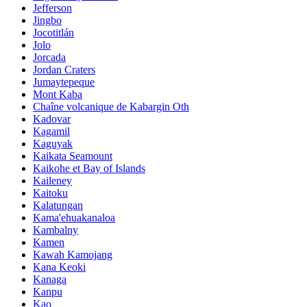
Jefferson
Jingbo
Jocotitlán
Jolo
Jorcada
Jordan Craters
Jumaytepeque
Mont Kaba
Chaîne volcanique de Kabargin Oth
Kadovar
Kagamil
Kaguyak
Kaikata Seamount
Kaikohe et Bay of Islands
Kaileney
Kaitoku
Kalatungan
Kama'ehuakanaloa
Kambalny
Kamen
Kawah Kamojang
Kana Keoki
Kanaga
Kanpu
Kao