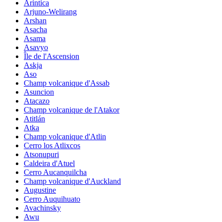
Arintica
Arjuno-Welirang
Arshan
Asacha
Asama
Asavyo
Île de l'Ascension
Askja
Aso
Champ volcanique d'Assab
Asuncion
Atacazo
Champ volcanique de l'Atakor
Atitlán
Atka
Champ volcanique d'Atlin
Cerro los Atlixcos
Atsonupuri
Caldeira d'Atuel
Cerro Aucanquilcha
Champ volcanique d'Auckland
Augustine
Cerro Auquihuato
Avachinsky
Awu