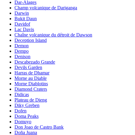
Dar-Alages
Champ volcanique de Dariganga
Darwin
Bukit Daun
Davidof
Lac Davis
Chaîne volcanique du détroit de Dawson
Deception Island
Demon
Dempo
Denison
Descabezado Grande
Devils Garden
Harras de Dhamar
Morne au Diable
Morne Diablotins
Diamond Craters
Didicas
Plateau de Dieng
Diky Greben
Dofen
Doma Peaks
Domuyo
Don Joao de Castro Bank
Doña Juana