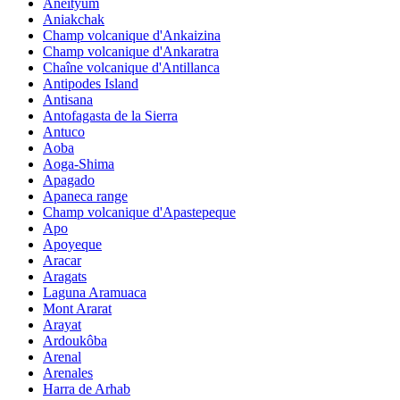
Aneityum
Aniakchak
Champ volcanique d'Ankaizina
Champ volcanique d'Ankaratra
Chaîne volcanique d'Antillanca
Antipodes Island
Antisana
Antofagasta de la Sierra
Antuco
Aoba
Aoga-Shima
Apagado
Apaneca range
Champ volcanique d'Apastepeque
Apo
Apoyeque
Aracar
Aragats
Laguna Aramuaca
Mont Ararat
Arayat
Ardoukôba
Arenal
Arenales
Harra de Arhab