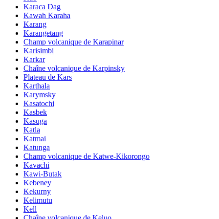
Karaca Dag
Kawah Karaha
Karang
Karangetang
Champ volcanique de Karapinar
Karisimbi
Karkar
Chaîne volcanique de Karpinsky
Plateau de Kars
Karthala
Karymsky
Kasatochi
Kasbek
Kasuga
Katla
Katmai
Katunga
Champ volcanique de Katwe-Kikorongo
Kavachi
Kawi-Butak
Kebeney
Kekurny
Kelimutu
Kell
Chaîne volcanique de Keluo