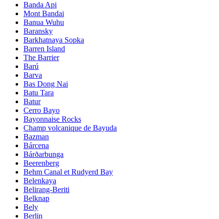
Banda Api
Mont Bandai
Banua Wuhu
Baransky
Barkhatnaya Sopka
Barren Island
The Barrier
Barú
Barva
Bas Dong Nai
Batu Tara
Batur
Cerro Bayo
Bayonnaise Rocks
Champ volcanique de Bayuda
Bazman
Bárcena
Bárðarbunga
Beerenberg
Behm Canal et Rudyerd Bay
Belenkaya
Belirang-Beriti
Belknap
Bely
Berlin