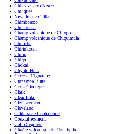
Chikurachki
Chiles - Cerro Negro
Chiliques
Nevados de Chillán
Chimborazo
Chinameca
Champ volcanique de Chingo
Champ volcanique de Chiquimula
Chiracha
Chirinkotan
Chirip
Chirpoi
Chokai
Chyulu Hills
Cerro el Ciguatepe
Cinnamon Butte
Cerro Cinotepec
Clark
Clear Lake
Cleft segment
Cleveland
Caldeira de Coatepeque
Coaxial segment
Cobb Segment
Chaîne volcanique de Cochiquito