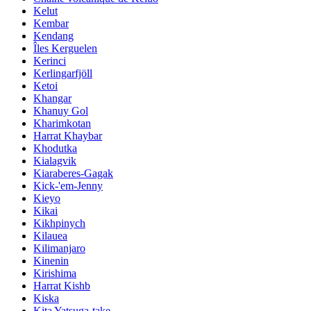
Kelut
Kembar
Kendang
Îles Kerguelen
Kerinci
Kerlingarfjöll
Ketoi
Khangar
Khanuy Gol
Kharimkotan
Harrat Khaybar
Khodutka
Kialagvik
Kiaraberes-Gagak
Kick-'em-Jenny
Kieyo
Kikai
Kikhpinych
Kilauea
Kilimanjaro
Kinenin
Kirishima
Harrat Kishb
Kiska
Kita Yatsuga-take