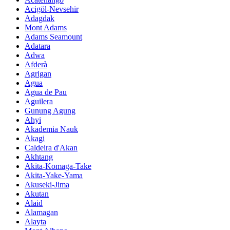
Acigöl-Nevsehir
Adagdak
Mont Adams
Adams Seamount
Adatara
Adwa
Afderà
Agrigan
Agua
Agua de Pau
Aguilera
Gunung Agung
Ahyi
Akademia Nauk
Akagi
Caldeira d'Akan
Akhtang
Akita-Komaga-Take
Akita-Yake-Yama
Akuseki-Jima
Akutan
Alaid
Alamagan
Alayta