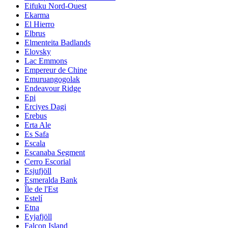
Eifuku Nord-Ouest
Ekarma
El Hierro
Elbrus
Elmenteita Badlands
Elovsky
Lac Emmons
Empereur de Chine
Emuruangogolak
Endeavour Ridge
Epi
Erciyes Dagi
Erebus
Erta Ale
Es Safa
Escala
Escanaba Segment
Cerro Escorial
Esjufjöll
Esmeralda Bank
Île de l'Est
Estelí
Etna
Eyjafjöll
Falcon Island