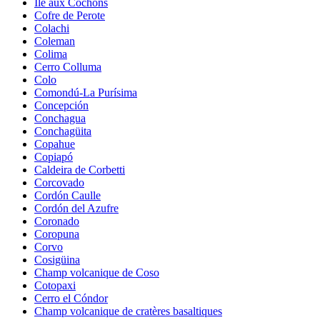
Île aux Cochons
Cofre de Perote
Colachi
Coleman
Colima
Cerro Colluma
Colo
Comondú-La Purísima
Concepción
Conchagua
Conchagüita
Copahue
Copiapó
Caldeira de Corbetti
Corcovado
Cordón Caulle
Cordón del Azufre
Coronado
Coropuna
Corvo
Cosigüina
Champ volcanique de Coso
Cotopaxi
Cerro el Cóndor
Champ volcanique de cratères basaltiques