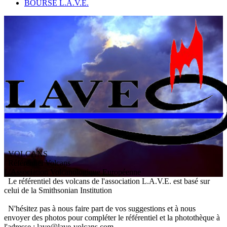
BOURSE L.A.V.E.
VOLCANS
/ Référentiel Volcans
L
'
A
ssociation
V
olcanologique
E
uropéenne
Le référentiel des volcans de l'association L.A.V.E. est basé sur
celui de la Smithsonian Institution
N'hésitez pas à nous faire part de vos suggestions et à nous
envoyer des photos pour compléter le référentiel et la photothèque à
l'adresse : lave@lave-volcans.com