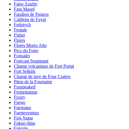
Falso Azufre
Fani Maoré
Farallon de Pajaros
Caldeira de Fayal
Fedotych
Fentale
Fisher
Flores
Flores Morro Alto
Pico do Fogo
Fonualei
Forecast Seamount
Champ volcanique de Fort Portal
Fort Selkirk
Champ de lave de Four Craters
Piton de la Fournaise
Fourpeaked
Fremrinamur
Frosty
Fuego
Fueguino
Fuerteventura
Fuji-Yama
Fukue-Jima
Fukujin