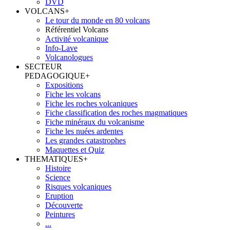
DVD
VOLCANS
+
Le tour du monde en 80 volcans
Référentiel Volcans
Activité volcanique
Info-Lave
Volcanologues
SECTEUR
PEDAGOGIQUE
+
Expositions
Fiche les volcans
Fiche les roches volcaniques
Fiche classification des roches magmatiques
Fiche minéraux du volcanisme
Fiche les nuées ardentes
Les grandes catastrophes
Maquettes et Quiz
THEMATIQUES
+
Histoire
Science
Risques volcaniques
Eruption
Découverte
Peintures
...