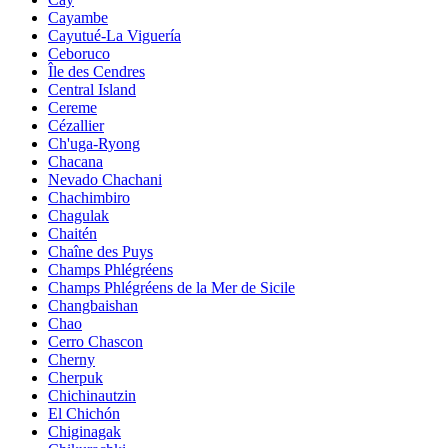
Cayambe
Cayutué-La Viguería
Ceboruco
Île des Cendres
Central Island
Cereme
Cézallier
Ch'uga-Ryong
Chacana
Nevado Chachani
Chachimbiro
Chagulak
Chaitén
Chaîne des Puys
Champs Phlégréens
Champs Phlégréens de la Mer de Sicile
Changbaishan
Chao
Cerro Chascon
Cherny
Cherpuk
Chichinautzin
El Chichón
Chiginagak