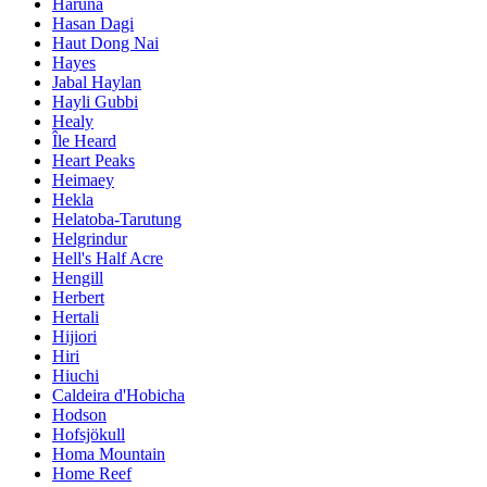
Haruna
Hasan Dagi
Haut Dong Nai
Hayes
Jabal Haylan
Hayli Gubbi
Healy
Île Heard
Heart Peaks
Heimaey
Hekla
Helatoba-Tarutung
Helgrindur
Hell's Half Acre
Hengill
Herbert
Hertali
Hijiori
Hiri
Hiuchi
Caldeira d'Hobicha
Hodson
Hofsjökull
Homa Mountain
Home Reef