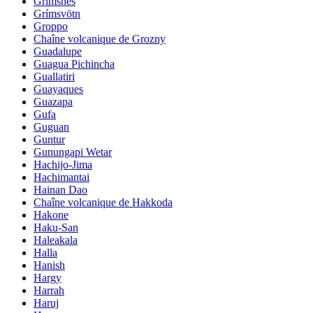
Grimsnes
Grímsvötn
Groppo
Chaîne volcanique de Grozny
Guadalupe
Guagua Pichincha
Guallatiri
Guayaques
Guazapa
Gufa
Guguan
Guntur
Gunungapi Wetar
Hachijo-Jima
Hachimantai
Hainan Dao
Chaîne volcanique de Hakkoda
Hakone
Haku-San
Haleakala
Halla
Hanish
Hargy
Harrah
Haruj