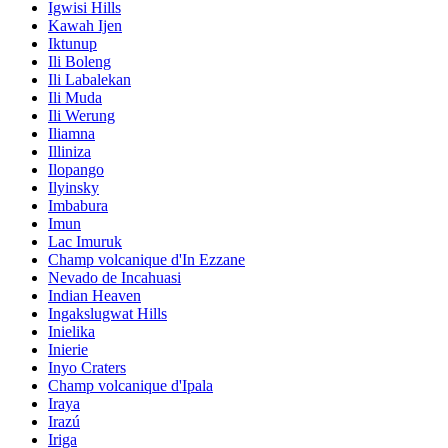
Igwisi Hills
Kawah Ijen
Iktunup
Ili Boleng
Ili Labalekan
Ili Muda
Ili Werung
Iliamna
Illiniza
Ilopango
Ilyinsky
Imbabura
Imun
Lac Imuruk
Champ volcanique d'In Ezzane
Nevado de Incahuasi
Indian Heaven
Ingakslugwat Hills
Inielika
Inierie
Inyo Craters
Champ volcanique d'Ipala
Iraya
Irazú
Iriga