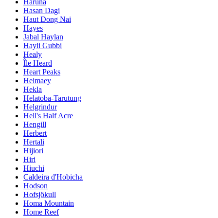
Haruna
Hasan Dagi
Haut Dong Nai
Hayes
Jabal Haylan
Hayli Gubbi
Healy
Île Heard
Heart Peaks
Heimaey
Hekla
Helatoba-Tarutung
Helgrindur
Hell's Half Acre
Hengill
Herbert
Hertali
Hijiori
Hiri
Hiuchi
Caldeira d'Hobicha
Hodson
Hofsjökull
Homa Mountain
Home Reef