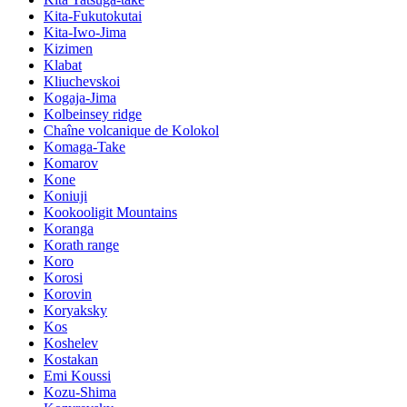
Kita-Fukutokutai
Kita-Iwo-Jima
Kizimen
Klabat
Kliuchevskoi
Kogaja-Jima
Kolbeinsey ridge
Chaîne volcanique de Kolokol
Komaga-Take
Komarov
Kone
Koniuji
Kookooligit Mountains
Koranga
Korath range
Koro
Korosi
Korovin
Koryaksky
Kos
Koshelev
Kostakan
Emi Koussi
Kozu-Shima