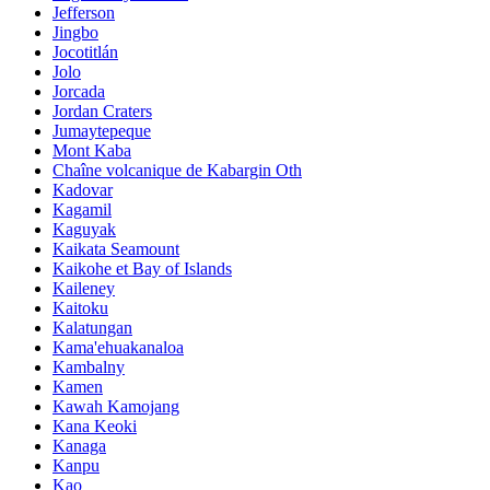
Jefferson
Jingbo
Jocotitlán
Jolo
Jorcada
Jordan Craters
Jumaytepeque
Mont Kaba
Chaîne volcanique de Kabargin Oth
Kadovar
Kagamil
Kaguyak
Kaikata Seamount
Kaikohe et Bay of Islands
Kaileney
Kaitoku
Kalatungan
Kama'ehuakanaloa
Kambalny
Kamen
Kawah Kamojang
Kana Keoki
Kanaga
Kanpu
Kao