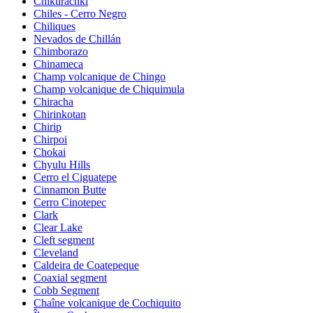
Chikurachki
Chiles - Cerro Negro
Chiliques
Nevados de Chillán
Chimborazo
Chinameca
Champ volcanique de Chingo
Champ volcanique de Chiquimula
Chiracha
Chirinkotan
Chirip
Chirpoi
Chokai
Chyulu Hills
Cerro el Ciguatepe
Cinnamon Butte
Cerro Cinotepec
Clark
Clear Lake
Cleft segment
Cleveland
Caldeira de Coatepeque
Coaxial segment
Cobb Segment
Chaîne volcanique de Cochiquito