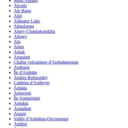
Mont Albano
Alcedo
Ale Bagu
Alid
Alligator Lake
Almolonga
Alney-Chashakondzha
Alngey
Alu
Alutu
Amak
Amasing
Chaîne volcanique d'Ambalatungan
Ambang
Île d'Ambitle
Ambre-Bobaomby
Caldeira d'Ambrym
Amiata
Amorong
Île Amsterdam
Amukta
Anatahan
Anaun
Vallée d'Andahua-Orcopampa
Andrus