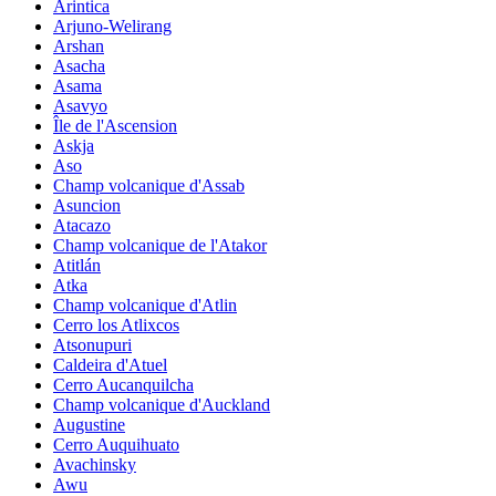
Arintica
Arjuno-Welirang
Arshan
Asacha
Asama
Asavyo
Île de l'Ascension
Askja
Aso
Champ volcanique d'Assab
Asuncion
Atacazo
Champ volcanique de l'Atakor
Atitlán
Atka
Champ volcanique d'Atlin
Cerro los Atlixcos
Atsonupuri
Caldeira d'Atuel
Cerro Aucanquilcha
Champ volcanique d'Auckland
Augustine
Cerro Auquihuato
Avachinsky
Awu