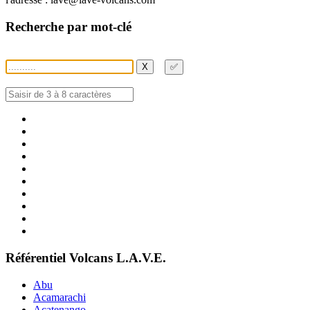
Recherche par mot-clé
X
✅
Référentiel Volcans L.A.V.E.
Abu
Acamarachi
Acatenango