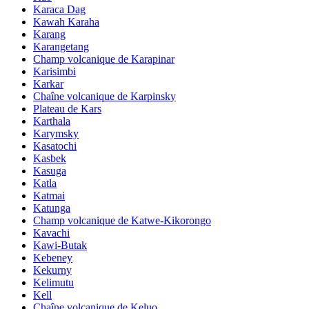
Karaca Dag
Kawah Karaha
Karang
Karangetang
Champ volcanique de Karapinar
Karisimbi
Karkar
Chaîne volcanique de Karpinsky
Plateau de Kars
Karthala
Karymsky
Kasatochi
Kasbek
Kasuga
Katla
Katmai
Katunga
Champ volcanique de Katwe-Kikorongo
Kavachi
Kawi-Butak
Kebeney
Kekurny
Kelimutu
Kell
Chaîne volcanique de Keluo