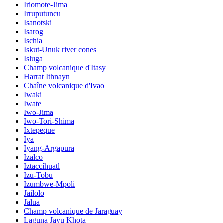
Iriomote-Jima
Irruputuncu
Isanotski
Isarog
Ischia
Iskut-Unuk river cones
Isluga
Champ volcanique d'Itasy
Harrat Ithnayn
Chaîne volcanique d'Ivao
Iwaki
Iwate
Iwo-Jima
Iwo-Tori-Shima
Ixtepeque
Iya
Iyang-Argapura
Izalco
Iztaccíhuatl
Izu-Tobu
Izumbwe-Mpoli
Jailolo
Jalua
Champ volcanique de Jaraguay
Laguna Jayu Khota