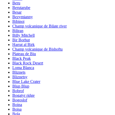
Beru
Berutarube
Besar
Bezymianny
Bibinoi
Champ volcanique de Bilate river
Biliran
Billy Mitchell
Bir Borhut
Harrat al Birk
Champ volcanique de Bishoftu
Plateau de Biu
Black Peak
Black Rock Desert
Loma Blanca
Bliznets
Bliznetsy
Blue Lake Crater
Blup Blup
Bobrof
Bogatyr ridge
Bogoslof
Boina
Boisa
Bola