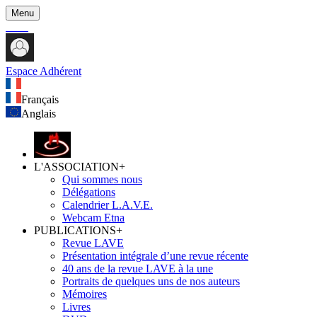
Menu
Espace Adhérent
Français
Anglais
L'ASSOCIATION
+
Qui sommes nous
Délégations
Calendrier L.A.V.E.
Webcam Etna
PUBLICATIONS
+
Revue LAVE
Présentation intégrale d’une revue récente
40 ans de la revue LAVE à la une
Portraits de quelques uns de nos auteurs
Mémoires
Livres