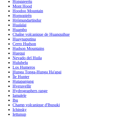
Honggeertu
Mont Hood
Hoodoo Mountain
Hornopirén
Hrómundartindur
Hualalai
Huambo
Chaîne volcanique de Huanquihue
Huaynaputina
Cerro Hudson
Hudson Mountains
Huequi
Nevado del Huila
Hulubelu
Los Humeros
Hunga Tonga-Hunga Ha'apai
Île Hunter
Hutapanjang
Hveravellir
Hydrographers range
Iamalele
Ibu
Champ volcanique d'Ibusuki
Ichinsky
Iettunup