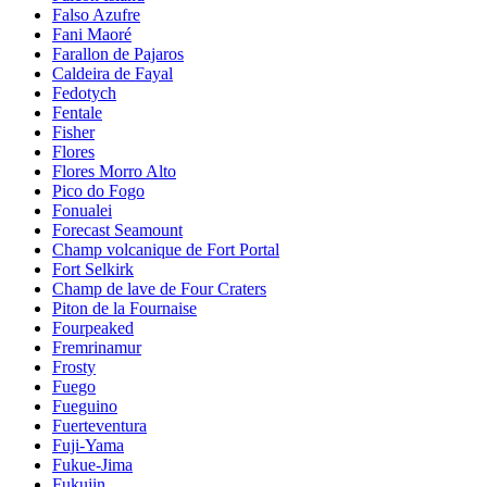
Falso Azufre
Fani Maoré
Farallon de Pajaros
Caldeira de Fayal
Fedotych
Fentale
Fisher
Flores
Flores Morro Alto
Pico do Fogo
Fonualei
Forecast Seamount
Champ volcanique de Fort Portal
Fort Selkirk
Champ de lave de Four Craters
Piton de la Fournaise
Fourpeaked
Fremrinamur
Frosty
Fuego
Fueguino
Fuerteventura
Fuji-Yama
Fukue-Jima
Fukujin