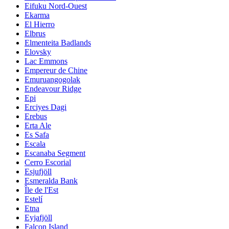
Eifuku Nord-Ouest
Ekarma
El Hierro
Elbrus
Elmenteita Badlands
Elovsky
Lac Emmons
Empereur de Chine
Emuruangogolak
Endeavour Ridge
Epi
Erciyes Dagi
Erebus
Erta Ale
Es Safa
Escala
Escanaba Segment
Cerro Escorial
Esjufjöll
Esmeralda Bank
Île de l'Est
Estelí
Etna
Eyjafjöll
Falcon Island