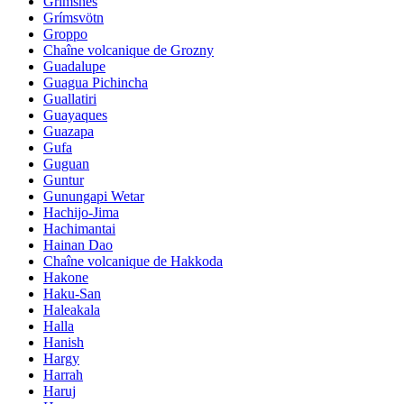
Grimsnes
Grímsvötn
Groppo
Chaîne volcanique de Grozny
Guadalupe
Guagua Pichincha
Guallatiri
Guayaques
Guazapa
Gufa
Guguan
Guntur
Gunungapi Wetar
Hachijo-Jima
Hachimantai
Hainan Dao
Chaîne volcanique de Hakkoda
Hakone
Haku-San
Haleakala
Halla
Hanish
Hargy
Harrah
Haruj