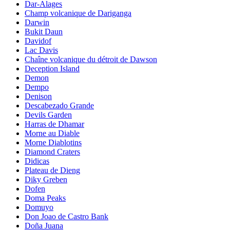
Dar-Alages
Champ volcanique de Dariganga
Darwin
Bukit Daun
Davidof
Lac Davis
Chaîne volcanique du détroit de Dawson
Deception Island
Demon
Dempo
Denison
Descabezado Grande
Devils Garden
Harras de Dhamar
Morne au Diable
Morne Diablotins
Diamond Craters
Didicas
Plateau de Dieng
Diky Greben
Dofen
Doma Peaks
Domuyo
Don Joao de Castro Bank
Doña Juana