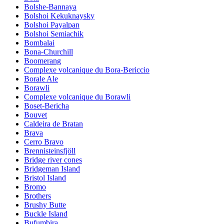
Bolshe-Bannaya
Bolshoi Kekuknaysky
Bolshoi Payalpan
Bolshoi Semiachik
Bombalai
Bona-Churchill
Boomerang
Complexe volcanique du Bora-Bericcio
Borale Ale
Borawli
Complexe volcanique du Borawli
Boset-Bericha
Bouvet
Caldeira de Bratan
Brava
Cerro Bravo
Brennisteinsfjöll
Bridge river cones
Bridgeman Island
Bristol Island
Bromo
Brothers
Brushy Butte
Buckle Island
Bufumbira