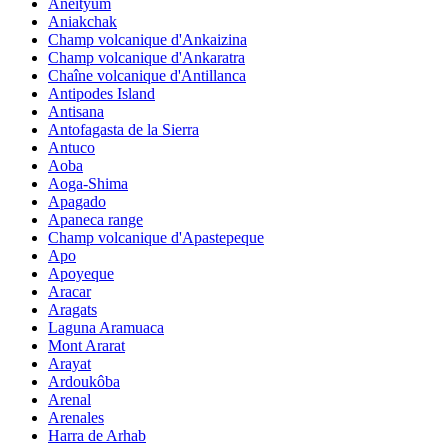
Aneityum
Aniakchak
Champ volcanique d'Ankaizina
Champ volcanique d'Ankaratra
Chaîne volcanique d'Antillanca
Antipodes Island
Antisana
Antofagasta de la Sierra
Antuco
Aoba
Aoga-Shima
Apagado
Apaneca range
Champ volcanique d'Apastepeque
Apo
Apoyeque
Aracar
Aragats
Laguna Aramuaca
Mont Ararat
Arayat
Ardoukôba
Arenal
Arenales
Harra de Arhab