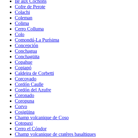
Île aux Cochons
Cofre de Perote
Colachi
Coleman
Colima
Cerro Colluma
Colo
Comondú-La Purísima
Concepción
Conchagua
Conchagüita
Copahue
Copiapó
Caldeira de Corbetti
Corcovado
Cordón Caulle
Cordón del Azufre
Coronado
Coropuna
Corvo
Cosigüina
Champ volcanique de Coso
Cotopaxi
Cerro el Cóndor
Champ volcanique de cratères basaltiques