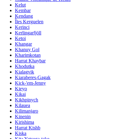
Kelut
Kembar
Kendang
Îles Kerguelen
Kerinci
Kerlingarfjöll
Ketoi
Khangar
Khanuy Gol
Kharimkotan
Harrat Khaybar
Khodutka
Kialagvik
Kiaraberes-Gagak
Kick-'em-Jenny
Kieyo
Kikai
Kikhpinych
Kilauea
Kilimanjaro
Kinenin
Kirishima
Harrat Kishb
Kiska
Kita Yatsuga-take