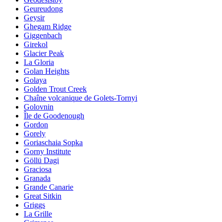
Geureudong
Geysir
Ghegam Ridge
Giggenbach
Girekol
Glacier Peak
La Gloria
Golan Heights
Golaya
Golden Trout Creek
Chaîne volcanique de Golets-Tornyi
Golovnin
Île de Goodenough
Gordon
Gorely
Goriaschaia Sopka
Gorny Institute
Göllü Dagi
Graciosa
Granada
Grande Canarie
Great Sitkin
Griggs
La Grille