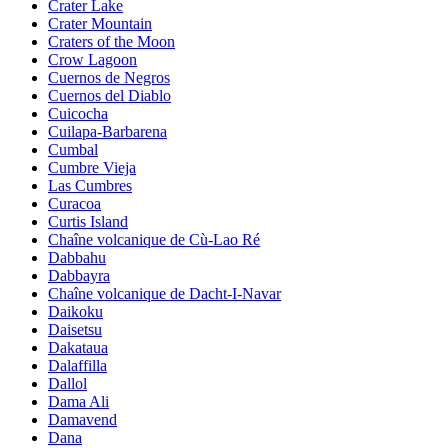
Crater Lake
Crater Mountain
Craters of the Moon
Crow Lagoon
Cuernos de Negros
Cuernos del Diablo
Cuicocha
Cuilapa-Barbarena
Cumbal
Cumbre Vieja
Las Cumbres
Curacoa
Curtis Island
Chaîne volcanique de Cù-Lao Ré
Dabbahu
Dabbayra
Chaîne volcanique de Dacht-I-Navar
Daikoku
Daisetsu
Dakataua
Dalaffilla
Dallol
Dama Ali
Damavend
Dana