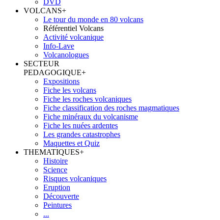
DVD
VOLCANS
+
Le tour du monde en 80 volcans
Référentiel Volcans
Activité volcanique
Info-Lave
Volcanologues
SECTEUR
PEDAGOGIQUE
+
Expositions
Fiche les volcans
Fiche les roches volcaniques
Fiche classification des roches magmatiques
Fiche minéraux du volcanisme
Fiche les nuées ardentes
Les grandes catastrophes
Maquettes et Quiz
THEMATIQUES
+
Histoire
Science
Risques volcaniques
Eruption
Découverte
Peintures
...