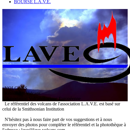
BOURSE L.A.V.E.
VOLCANS
/ Référentiel Volcans
L
'
A
ssociation
V
olcanologique
E
uropéenne
Le référentiel des volcans de l'association L.A.V.E. est basé sur
celui de la Smithsonian Institution
N'hésitez pas à nous faire part de vos suggestions et à nous
envoyer des photos pour compléter le référentiel et la photothèque à
l'adresse : lave@lave-volcans.com