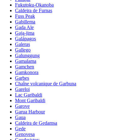
Fukutoku-Okanoba
Caldeira de Furnas
Fuss Peak
Gabillema
Gada Ale
Gaja-jima
Galápagos
Galeras
Gallego
Galunggung
Gamalama
Gamchen
Gamkonora
Garbes
Chaîne volcanique de Garbuna
Gareloi
Lac Garibaldi
Mont Garibaldi
Garove
Garua Harbour
Gaua
Caldeira de Gedamsa
Gede
Genovesa
Geodesistoy