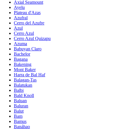
Axial Seamount
Ayelu
Plateau d'Azas
Azufral
Cerro del Azufre
Azul
Cerro Azul
Cerro Azul Quizapu
Azuma
Babuyan Claro
Bachelor
Bagana
Bakening
Mont Baker
Harra de Bal Haf
Balagan-Tas
Balatukan
Balbi
Bald Knoll
Baluan
Baluran
Balut
Bam
Bamus
Banáhao