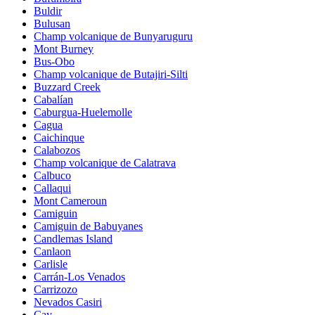
Buldir
Bulusan
Champ volcanique de Bunyaruguru
Mont Burney
Bus-Obo
Champ volcanique de Butajiri-Silti
Buzzard Creek
Cabalían
Caburgua-Huelemolle
Cagua
Caichinque
Calabozos
Champ volcanique de Calatrava
Calbuco
Callaqui
Mont Cameroun
Camiguin
Camiguin de Babuyanes
Candlemas Island
Canlaon
Carlisle
Carrán-Los Venados
Carrizozo
Nevados Casiri
Cay