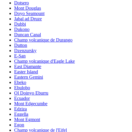
Dotsero
Mont Douglas
Doyo Seamount
Jabal ad Druze
Dubbi
Dukono
Duncan Canal
Champ volcanique de Durango
Dutton
Dzenzursky
E-San
Champ volcanique d'Eagle Lake
East Diamante
Easter Island
Eastern Gemini
Ebeko
Ebulobo
Ol Doinyo Eburru
Ecuador
Mont Edgecumbe
Edziza
Eggella
Mont Egmont
Egon
Champ volcanique de l'Eifel