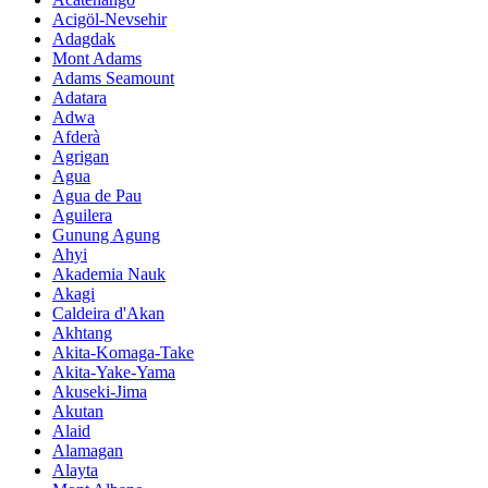
Acigöl-Nevsehir
Adagdak
Mont Adams
Adams Seamount
Adatara
Adwa
Afderà
Agrigan
Agua
Agua de Pau
Aguilera
Gunung Agung
Ahyi
Akademia Nauk
Akagi
Caldeira d'Akan
Akhtang
Akita-Komaga-Take
Akita-Yake-Yama
Akuseki-Jima
Akutan
Alaid
Alamagan
Alayta