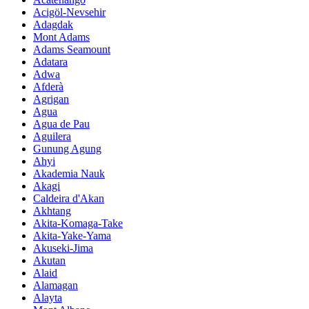
Acigöl-Nevsehir
Adagdak
Mont Adams
Adams Seamount
Adatara
Adwa
Afderà
Agrigan
Agua
Agua de Pau
Aguilera
Gunung Agung
Ahyi
Akademia Nauk
Akagi
Caldeira d'Akan
Akhtang
Akita-Komaga-Take
Akita-Yake-Yama
Akuseki-Jima
Akutan
Alaid
Alamagan
Alayta