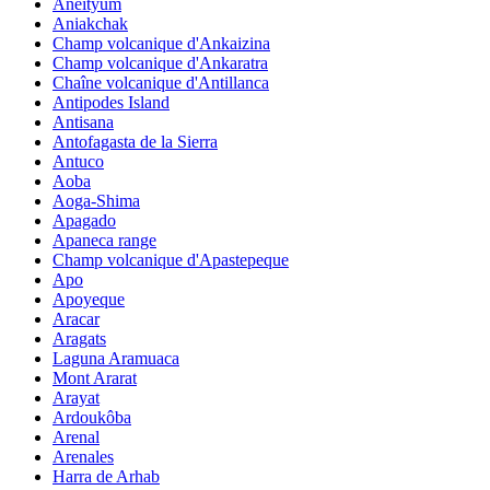
Aneityum
Aniakchak
Champ volcanique d'Ankaizina
Champ volcanique d'Ankaratra
Chaîne volcanique d'Antillanca
Antipodes Island
Antisana
Antofagasta de la Sierra
Antuco
Aoba
Aoga-Shima
Apagado
Apaneca range
Champ volcanique d'Apastepeque
Apo
Apoyeque
Aracar
Aragats
Laguna Aramuaca
Mont Ararat
Arayat
Ardoukôba
Arenal
Arenales
Harra de Arhab