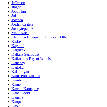
Jefferson
Jingbo
Jocotitlán
Jolo
Jorcada
Jordan Craters
Jumaytepeque
Mont Kaba
Chaîne volcanique de Kabargin Oth
Kadovar
Kagamil
Kaguyak
Kaikata Seamount
Kaikohe et Bay of Islands
Kaileney
Kaitoku
Kalatungan
Kama'ehuakanaloa
Kambalny
Kamen
Kawah Kamojang
Kana Keoki
Kanaga
Kanpu
Kao