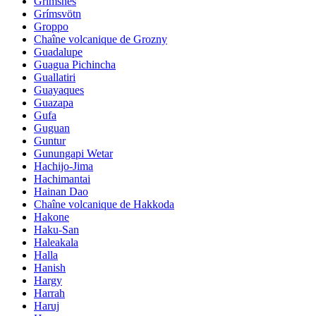
Grimsnes
Grímsvötn
Groppo
Chaîne volcanique de Grozny
Guadalupe
Guagua Pichincha
Guallatiri
Guayaques
Guazapa
Gufa
Guguan
Guntur
Gunungapi Wetar
Hachijo-Jima
Hachimantai
Hainan Dao
Chaîne volcanique de Hakkoda
Hakone
Haku-San
Haleakala
Halla
Hanish
Hargy
Harrah
Haruj