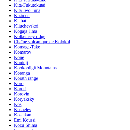
Kita-Fukutokutai
Kita-Iwo-Jima
Kizimen
Klabat
Kliuchevskoi
Kogaja-Jima
Kolbeinsey ridge
Chaîne volcanique de Kolokol
Komaga-Take
Komarov
Kone
Koniuji
Kookooligit Mountains
Koranga
Korath range
Koro
Korosi
Korovin
Koryaksky
Kos
Koshelev
Kostakan
Emi Koussi
Kozu-Shima