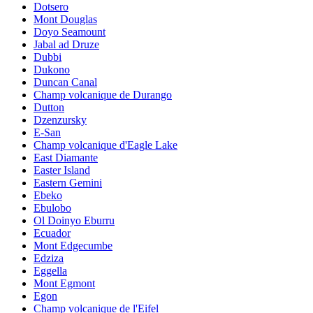
Dotsero
Mont Douglas
Doyo Seamount
Jabal ad Druze
Dubbi
Dukono
Duncan Canal
Champ volcanique de Durango
Dutton
Dzenzursky
E-San
Champ volcanique d'Eagle Lake
East Diamante
Easter Island
Eastern Gemini
Ebeko
Ebulobo
Ol Doinyo Eburru
Ecuador
Mont Edgecumbe
Edziza
Eggella
Mont Egmont
Egon
Champ volcanique de l'Eifel