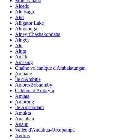
Mont Albano
Alcedo
Ale Bagu
Alid
Alligator Lake
Almolonga
Alney-Chashakondzha
Alngey
Alu
Alutu
Amak
Amasing
Chaîne volcanique d'Ambalatungan
Ambang
Île d'Ambitle
Ambre-Bobaomby
Caldeira d'Ambrym
Amiata
Amorong
Île Amsterdam
Amukta
Anatahan
Anaun
Vallée d'Andahua-Orcopampa
Andrus