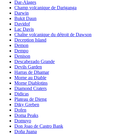
Dar-Alages
Champ volcanique de Dariganga
Darwin
Bukit Daun
Davidof
Lac Davis
Chaîne volcanique du détroit de Dawson
Deception Island
Demon
Dempo
Denison
Descabezado Grande
Devils Garden
Harras de Dhamar
Morne au Diable
Morne Diablotins
Diamond Craters
Didicas
Plateau de Dieng
Diky Greben
Dofen
Doma Peaks
Domuyo
Don Joao de Castro Bank
Doña Juana