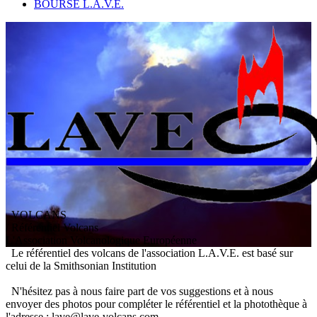
BOURSE L.A.V.E.
VOLCANS
/ Référentiel Volcans
L
'
A
ssociation
V
olcanologique
E
uropéenne
Le référentiel des volcans de l'association L.A.V.E. est basé sur
celui de la Smithsonian Institution
N'hésitez pas à nous faire part de vos suggestions et à nous
envoyer des photos pour compléter le référentiel et la photothèque à
l'adresse : lave@lave-volcans.com