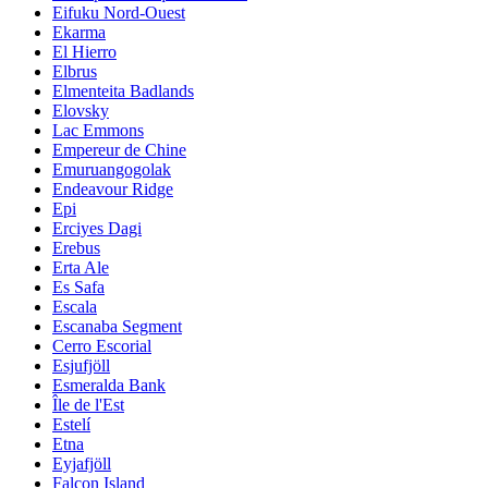
Eifuku Nord-Ouest
Ekarma
El Hierro
Elbrus
Elmenteita Badlands
Elovsky
Lac Emmons
Empereur de Chine
Emuruangogolak
Endeavour Ridge
Epi
Erciyes Dagi
Erebus
Erta Ale
Es Safa
Escala
Escanaba Segment
Cerro Escorial
Esjufjöll
Esmeralda Bank
Île de l'Est
Estelí
Etna
Eyjafjöll
Falcon Island