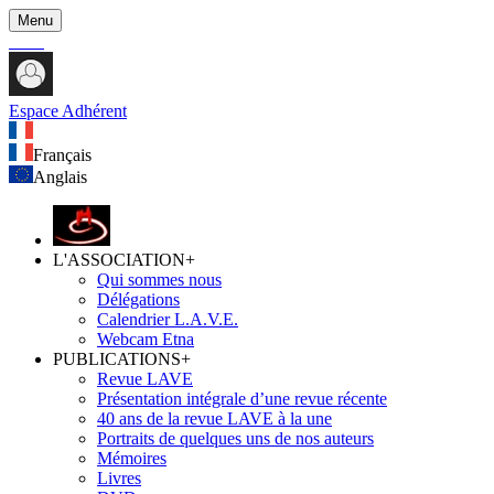
Menu
Espace Adhérent
Français
Anglais
L'ASSOCIATION
+
Qui sommes nous
Délégations
Calendrier L.A.V.E.
Webcam Etna
PUBLICATIONS
+
Revue LAVE
Présentation intégrale d’une revue récente
40 ans de la revue LAVE à la une
Portraits de quelques uns de nos auteurs
Mémoires
Livres