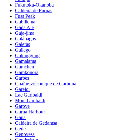
Fukutoku-Okanoba
Caldeira de Furnas
Fuss Peak
Gabillema
Gada Ale
Gaja-jima
Galápagos
Galeras
Gallego
Galunggung
Gamalama
Gamchen
Gamkonora
Garbes
Chaîne volcanique de Garbuna
Gareloi
Lac Garibaldi
Mont Garibaldi
Garove
Garua Harbour
Gaua
Caldeira de Gedamsa
Gede
Genovesa
Geodesistoy