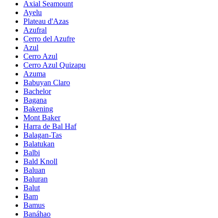
Axial Seamount
Ayelu
Plateau d'Azas
Azufral
Cerro del Azufre
Azul
Cerro Azul
Cerro Azul Quizapu
Azuma
Babuyan Claro
Bachelor
Bagana
Bakening
Mont Baker
Harra de Bal Haf
Balagan-Tas
Balatukan
Balbi
Bald Knoll
Baluan
Baluran
Balut
Bam
Bamus
Banáhao