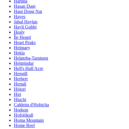
Haruna
Hasan Dagi
Haut Dong Nai
Hayes
Jabal Haylan
Hayli Gubbi
Healy
Île Heard
Heart Peaks
Heimaey
Hekla
Helatoba-Tarutung
Helgrindur
Hell's Half Acre
Hengill
Herbert
Hertali
Hijiori
Hiri
Hiuchi
Caldeira d'Hobicha
Hodson
Hofsjökull
Homa Mountain
Home Reef