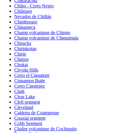
Chikurachki
Chiles - Cerro Negro
Chiliques
Nevados de Chillán
Chimborazo
Chinameca
Champ volcanique de Chingo
Champ volcanique de Chiquimula
Chiracha
Chirinkotan
Chirip
Chirpoi
Chokai
Chyulu Hills
Cerro el Ciguatepe
Cinnamon Butte
Cerro Cinotepec
Clark
Clear Lake
Cleft segment
Cleveland
Caldeira de Coatepeque
Coaxial segment
Cobb Segment
Chaîne volcanique de Cochiquito