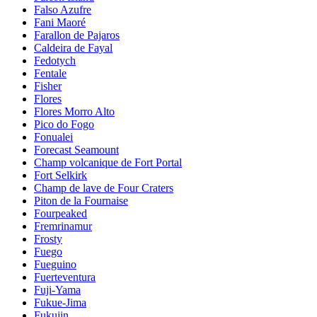
Falso Azufre
Fani Maoré
Farallon de Pajaros
Caldeira de Fayal
Fedotych
Fentale
Fisher
Flores
Flores Morro Alto
Pico do Fogo
Fonualei
Forecast Seamount
Champ volcanique de Fort Portal
Fort Selkirk
Champ de lave de Four Craters
Piton de la Fournaise
Fourpeaked
Fremrinamur
Frosty
Fuego
Fueguino
Fuerteventura
Fuji-Yama
Fukue-Jima
Fukujin