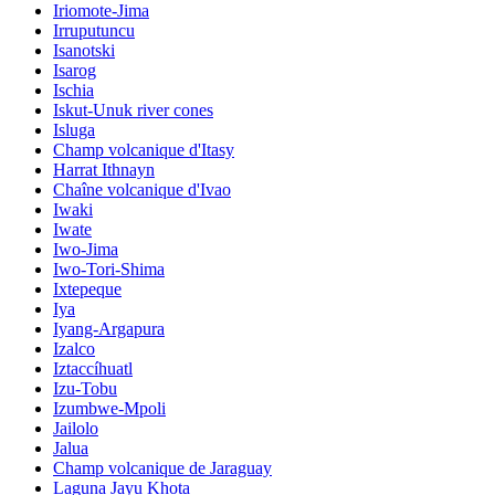
Iriomote-Jima
Irruputuncu
Isanotski
Isarog
Ischia
Iskut-Unuk river cones
Isluga
Champ volcanique d'Itasy
Harrat Ithnayn
Chaîne volcanique d'Ivao
Iwaki
Iwate
Iwo-Jima
Iwo-Tori-Shima
Ixtepeque
Iya
Iyang-Argapura
Izalco
Iztaccíhuatl
Izu-Tobu
Izumbwe-Mpoli
Jailolo
Jalua
Champ volcanique de Jaraguay
Laguna Jayu Khota