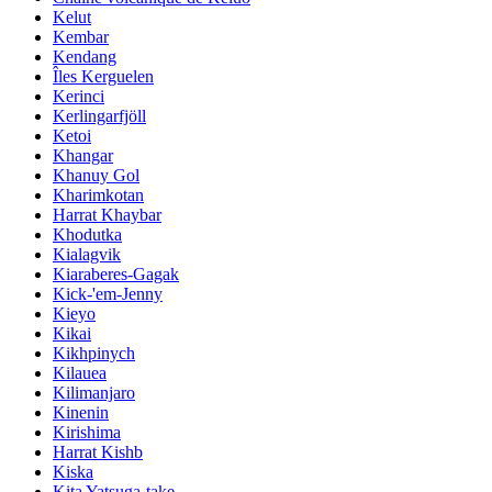
Kelut
Kembar
Kendang
Îles Kerguelen
Kerinci
Kerlingarfjöll
Ketoi
Khangar
Khanuy Gol
Kharimkotan
Harrat Khaybar
Khodutka
Kialagvik
Kiaraberes-Gagak
Kick-'em-Jenny
Kieyo
Kikai
Kikhpinych
Kilauea
Kilimanjaro
Kinenin
Kirishima
Harrat Kishb
Kiska
Kita Yatsuga-take