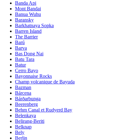
Banda Api
Mont Bandai
Banua Wuhu
Baransky
Barkhatnaya Sopka
Barren Island
The Barrier
Barú
Barva
Bas Dong Nai
Batu Tara
Batur
Cerro Bayo
Bayonnaise Rocks
Champ volcanique de Bayuda
Bazman
Bárcena
Bárðarbunga
Beerenberg
Behm Canal et Rudyerd Bay
Belenkaya
Belirang-Beriti
Belknap
Bely
Berlin