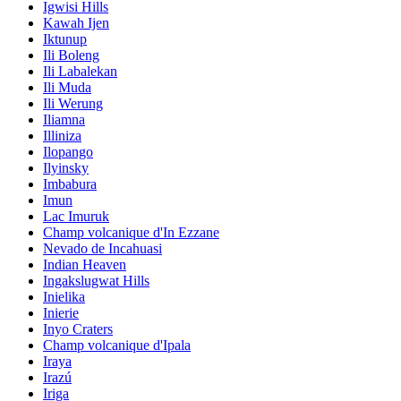
Igwisi Hills
Kawah Ijen
Iktunup
Ili Boleng
Ili Labalekan
Ili Muda
Ili Werung
Iliamna
Illiniza
Ilopango
Ilyinsky
Imbabura
Imun
Lac Imuruk
Champ volcanique d'In Ezzane
Nevado de Incahuasi
Indian Heaven
Ingakslugwat Hills
Inielika
Inierie
Inyo Craters
Champ volcanique d'Ipala
Iraya
Irazú
Iriga