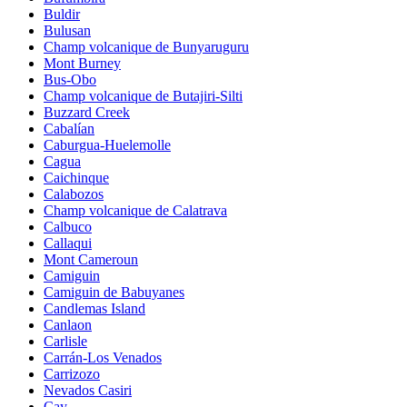
Buldir
Bulusan
Champ volcanique de Bunyaruguru
Mont Burney
Bus-Obo
Champ volcanique de Butajiri-Silti
Buzzard Creek
Cabalían
Caburgua-Huelemolle
Cagua
Caichinque
Calabozos
Champ volcanique de Calatrava
Calbuco
Callaqui
Mont Cameroun
Camiguin
Camiguin de Babuyanes
Candlemas Island
Canlaon
Carlisle
Carrán-Los Venados
Carrizozo
Nevados Casiri
Cay