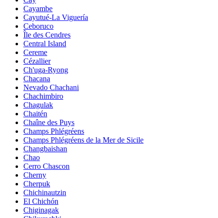
Cayambe
Cayutué-La Viguería
Ceboruco
Île des Cendres
Central Island
Cereme
Cézallier
Ch'uga-Ryong
Chacana
Nevado Chachani
Chachimbiro
Chagulak
Chaitén
Chaîne des Puys
Champs Phlégréens
Champs Phlégréens de la Mer de Sicile
Changbaishan
Chao
Cerro Chascon
Cherny
Cherpuk
Chichinautzin
El Chichón
Chiginagak