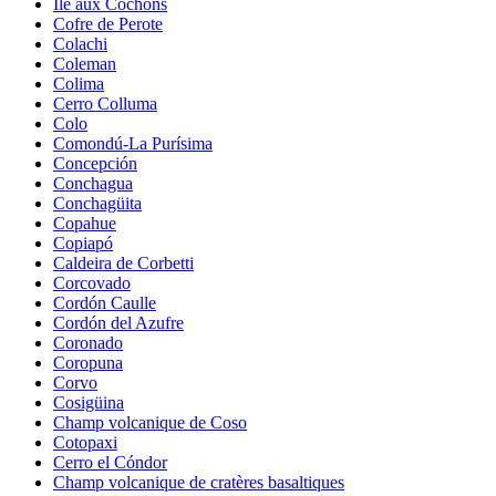
Île aux Cochons
Cofre de Perote
Colachi
Coleman
Colima
Cerro Colluma
Colo
Comondú-La Purísima
Concepción
Conchagua
Conchagüita
Copahue
Copiapó
Caldeira de Corbetti
Corcovado
Cordón Caulle
Cordón del Azufre
Coronado
Coropuna
Corvo
Cosigüina
Champ volcanique de Coso
Cotopaxi
Cerro el Cóndor
Champ volcanique de cratères basaltiques