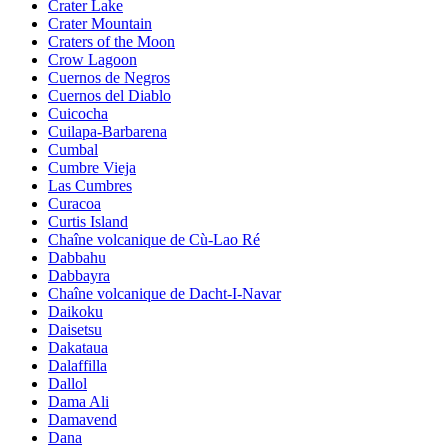
Crater Lake
Crater Mountain
Craters of the Moon
Crow Lagoon
Cuernos de Negros
Cuernos del Diablo
Cuicocha
Cuilapa-Barbarena
Cumbal
Cumbre Vieja
Las Cumbres
Curacoa
Curtis Island
Chaîne volcanique de Cù-Lao Ré
Dabbahu
Dabbayra
Chaîne volcanique de Dacht-I-Navar
Daikoku
Daisetsu
Dakataua
Dalaffilla
Dallol
Dama Ali
Damavend
Dana