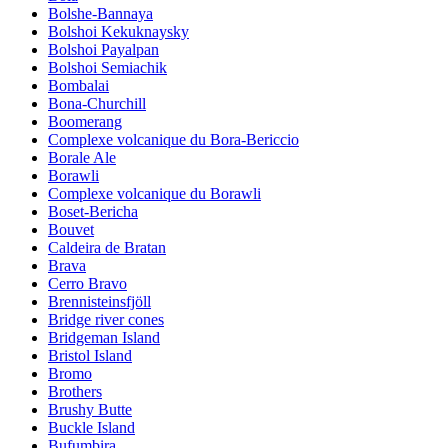
Bolshe-Bannaya
Bolshoi Kekuknaysky
Bolshoi Payalpan
Bolshoi Semiachik
Bombalai
Bona-Churchill
Boomerang
Complexe volcanique du Bora-Bericcio
Borale Ale
Borawli
Complexe volcanique du Borawli
Boset-Bericha
Bouvet
Caldeira de Bratan
Brava
Cerro Bravo
Brennisteinsfjöll
Bridge river cones
Bridgeman Island
Bristol Island
Bromo
Brothers
Brushy Butte
Buckle Island
Bufumbira