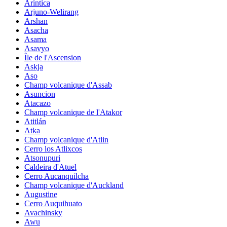
Arintica
Arjuno-Welirang
Arshan
Asacha
Asama
Asavyo
Île de l'Ascension
Askja
Aso
Champ volcanique d'Assab
Asuncion
Atacazo
Champ volcanique de l'Atakor
Atitlán
Atka
Champ volcanique d'Atlin
Cerro los Atlixcos
Atsonupuri
Caldeira d'Atuel
Cerro Aucanquilcha
Champ volcanique d'Auckland
Augustine
Cerro Auquihuato
Avachinsky
Awu