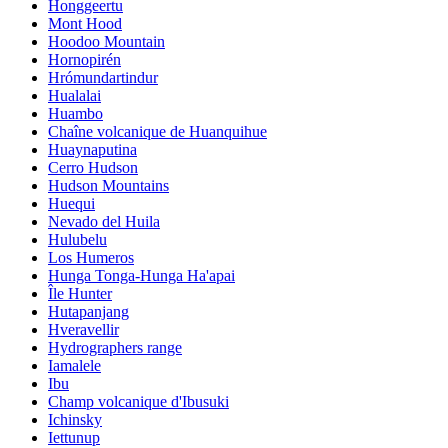
Honggeertu
Mont Hood
Hoodoo Mountain
Hornopirén
Hrómundartindur
Hualalai
Huambo
Chaîne volcanique de Huanquihue
Huaynaputina
Cerro Hudson
Hudson Mountains
Huequi
Nevado del Huila
Hulubelu
Los Humeros
Hunga Tonga-Hunga Ha'apai
Île Hunter
Hutapanjang
Hveravellir
Hydrographers range
Iamalele
Ibu
Champ volcanique d'Ibusuki
Ichinsky
Iettunup