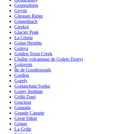
Geureudong
Geysir
Ghegam Ridge
Giggenbach
Girekol
Glacier Peak
La Gloria
Golan Heights
Golaya
Golden Trout Creek
Chaîne volcanique de Golets-Tornyi
Golovnin
Île de Goodenough
Gordon
Gorely
Goriaschaia Sopka
Gorny Institute
Göllü Dagi
Graciosa
Granada
Grande Canarie
Great Sitkin
Griggs
La Grille