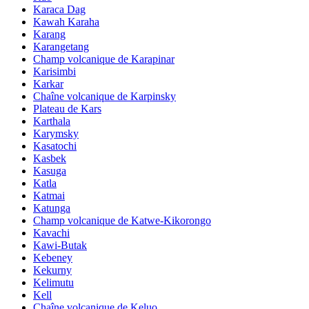
Karaca Dag
Kawah Karaha
Karang
Karangetang
Champ volcanique de Karapinar
Karisimbi
Karkar
Chaîne volcanique de Karpinsky
Plateau de Kars
Karthala
Karymsky
Kasatochi
Kasbek
Kasuga
Katla
Katmai
Katunga
Champ volcanique de Katwe-Kikorongo
Kavachi
Kawi-Butak
Kebeney
Kekurny
Kelimutu
Kell
Chaîne volcanique de Keluo