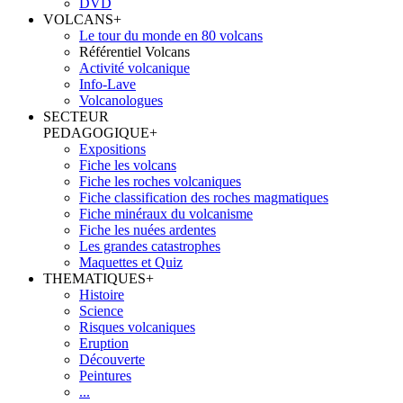
DVD
VOLCANS
+
Le tour du monde en 80 volcans
Référentiel Volcans
Activité volcanique
Info-Lave
Volcanologues
SECTEUR
PEDAGOGIQUE
+
Expositions
Fiche les volcans
Fiche les roches volcaniques
Fiche classification des roches magmatiques
Fiche minéraux du volcanisme
Fiche les nuées ardentes
Les grandes catastrophes
Maquettes et Quiz
THEMATIQUES
+
Histoire
Science
Risques volcaniques
Eruption
Découverte
Peintures
...