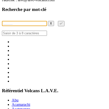
Recherche par mot-clé
X
✅
Référentiel Volcans L.A.V.E.
Abu
Acamarachi
Acatenango