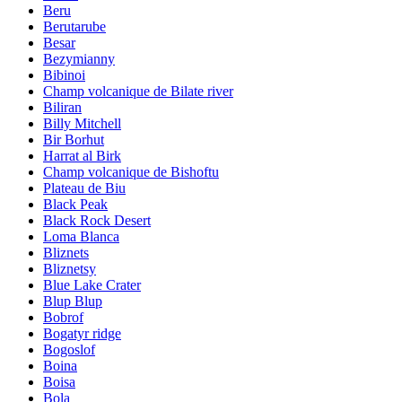
Beru
Berutarube
Besar
Bezymianny
Bibinoi
Champ volcanique de Bilate river
Biliran
Billy Mitchell
Bir Borhut
Harrat al Birk
Champ volcanique de Bishoftu
Plateau de Biu
Black Peak
Black Rock Desert
Loma Blanca
Bliznets
Bliznetsy
Blue Lake Crater
Blup Blup
Bobrof
Bogatyr ridge
Bogoslof
Boina
Boisa
Bola