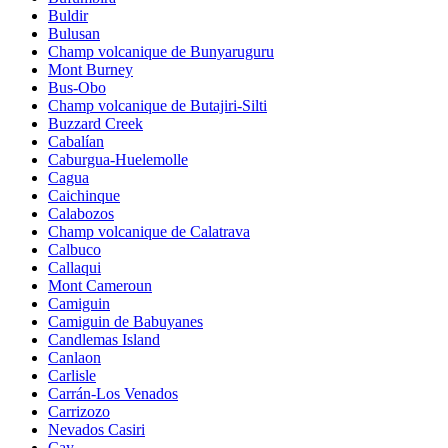
Buldir
Bulusan
Champ volcanique de Bunyaruguru
Mont Burney
Bus-Obo
Champ volcanique de Butajiri-Silti
Buzzard Creek
Cabalían
Caburgua-Huelemolle
Cagua
Caichinque
Calabozos
Champ volcanique de Calatrava
Calbuco
Callaqui
Mont Cameroun
Camiguin
Camiguin de Babuyanes
Candlemas Island
Canlaon
Carlisle
Carrán-Los Venados
Carrizozo
Nevados Casiri
Cay