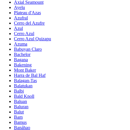
Axial Seamount
Ayelu
Plateau d'Azas
Azufral
Cerro del Azufre
Azul
Cerro Azul
Cerro Azul Quizapu
Azuma
Babuyan Claro
Bachelor
Bagana
Bakening
Mont Baker
Harra de Bal Haf
Balagan-Tas
Balatukan
Balbi
Bald Knoll
Baluan
Baluran
Balut
Bam
Bamus
Banáhao