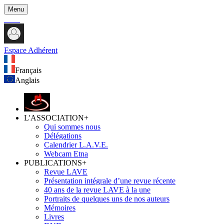
Menu
Espace Adhérent
Français
Anglais
L'ASSOCIATION
+
Qui sommes nous
Délégations
Calendrier L.A.V.E.
Webcam Etna
PUBLICATIONS
+
Revue LAVE
Présentation intégrale d’une revue récente
40 ans de la revue LAVE à la une
Portraits de quelques uns de nos auteurs
Mémoires
Livres