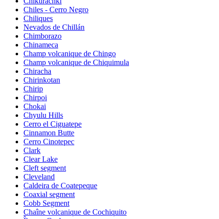
Chikurachki
Chiles - Cerro Negro
Chiliques
Nevados de Chillán
Chimborazo
Chinameca
Champ volcanique de Chingo
Champ volcanique de Chiquimula
Chiracha
Chirinkotan
Chirip
Chirpoi
Chokai
Chyulu Hills
Cerro el Ciguatepe
Cinnamon Butte
Cerro Cinotepec
Clark
Clear Lake
Cleft segment
Cleveland
Caldeira de Coatepeque
Coaxial segment
Cobb Segment
Chaîne volcanique de Cochiquito