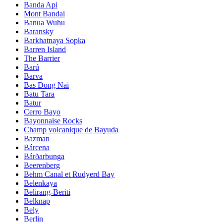
Banda Api
Mont Bandai
Banua Wuhu
Baransky
Barkhatnaya Sopka
Barren Island
The Barrier
Barú
Barva
Bas Dong Nai
Batu Tara
Batur
Cerro Bayo
Bayonnaise Rocks
Champ volcanique de Bayuda
Bazman
Bárcena
Bárðarbunga
Beerenberg
Behm Canal et Rudyerd Bay
Belenkaya
Belirang-Beriti
Belknap
Bely
Berlin