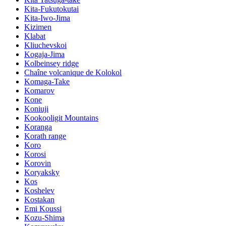
Kita-Fukutokutai
Kita-Iwo-Jima
Kizimen
Klabat
Kliuchevskoi
Kogaja-Jima
Kolbeinsey ridge
Chaîne volcanique de Kolokol
Komaga-Take
Komarov
Kone
Koniuji
Kookooligit Mountains
Koranga
Korath range
Koro
Korosi
Korovin
Koryaksky
Kos
Koshelev
Kostakan
Emi Koussi
Kozu-Shima