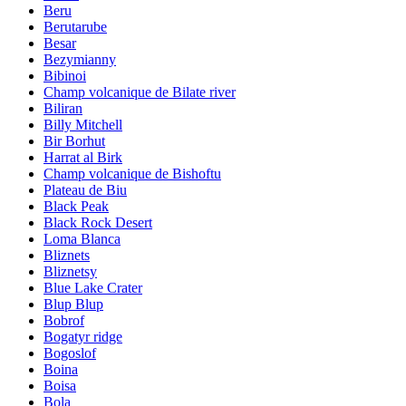
Beru
Berutarube
Besar
Bezymianny
Bibinoi
Champ volcanique de Bilate river
Biliran
Billy Mitchell
Bir Borhut
Harrat al Birk
Champ volcanique de Bishoftu
Plateau de Biu
Black Peak
Black Rock Desert
Loma Blanca
Bliznets
Bliznetsy
Blue Lake Crater
Blup Blup
Bobrof
Bogatyr ridge
Bogoslof
Boina
Boisa
Bola