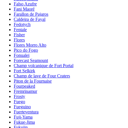
Falso Azufre
Fani Maoré
Farallon de Pajaros
Caldeira de Fayal
Fedotych
Fentale
Fisher
Flores
Flores Morro Alto
Pico do Fogo
Fonualei
Forecast Seamount
Champ volcanique de Fort Portal
Fort Selkirk
Champ de lave de Four Craters
Piton de la Fournaise
Fourpeaked
Fremrinamur
Frosty
Fuego
Fueguino
Fuerteventura
Fuji-Yama
Fukue-Jima
Fukujin