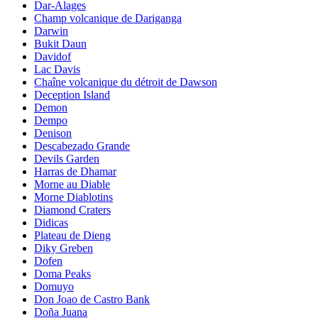
Dar-Alages
Champ volcanique de Dariganga
Darwin
Bukit Daun
Davidof
Lac Davis
Chaîne volcanique du détroit de Dawson
Deception Island
Demon
Dempo
Denison
Descabezado Grande
Devils Garden
Harras de Dhamar
Morne au Diable
Morne Diablotins
Diamond Craters
Didicas
Plateau de Dieng
Diky Greben
Dofen
Doma Peaks
Domuyo
Don Joao de Castro Bank
Doña Juana