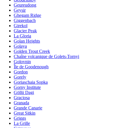
Geureudong
Geysir
Ghegam Ridge
Giggenbach
Girekol
Glacier Peak
La Gloria
Golan Heights
Golaya
Golden Trout Creek
Chaîne volcanique de Golets-Tornyi
Golovnin
Île de Goodenough
Gordon
Gorely
Goriaschaia Sopka
Gorny Institute
Göllü Dagi
Graciosa
Granada
Grande Canarie
Great Sitkin
Griggs
La Grille