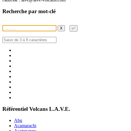
Recherche par mot-clé
X
✅
Référentiel Volcans L.A.V.E.
Abu
Acamarachi
Acatenango