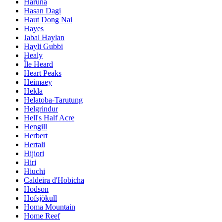
Haruna
Hasan Dagi
Haut Dong Nai
Hayes
Jabal Haylan
Hayli Gubbi
Healy
Île Heard
Heart Peaks
Heimaey
Hekla
Helatoba-Tarutung
Helgrindur
Hell's Half Acre
Hengill
Herbert
Hertali
Hijiori
Hiri
Hiuchi
Caldeira d'Hobicha
Hodson
Hofsjökull
Homa Mountain
Home Reef