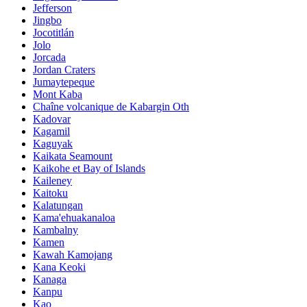
Jefferson
Jingbo
Jocotitlán
Jolo
Jorcada
Jordan Craters
Jumaytepeque
Mont Kaba
Chaîne volcanique de Kabargin Oth
Kadovar
Kagamil
Kaguyak
Kaikata Seamount
Kaikohe et Bay of Islands
Kaileney
Kaitoku
Kalatungan
Kama'ehuakanaloa
Kambalny
Kamen
Kawah Kamojang
Kana Keoki
Kanaga
Kanpu
Kao