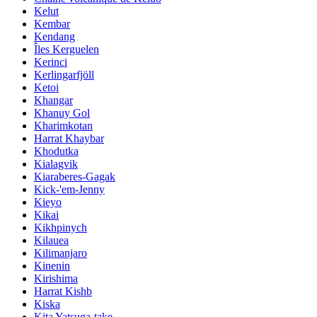
Kelut
Kembar
Kendang
Îles Kerguelen
Kerinci
Kerlingarfjöll
Ketoi
Khangar
Khanuy Gol
Kharimkotan
Harrat Khaybar
Khodutka
Kialagvik
Kiaraberes-Gagak
Kick-'em-Jenny
Kieyo
Kikai
Kikhpinych
Kilauea
Kilimanjaro
Kinenin
Kirishima
Harrat Kishb
Kiska
Kita Yatsuga-take