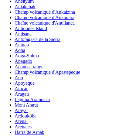
Aneityum
Aniakchak
Champ volcanique d'Ankaizina
Champ volcanique d'Ankaratra
Chaîne volcanique d'Antillanca
Antipodes Island
Antisana
Antofagasta de la Sierra
Antuco
Aoba
Aoga-Shima
Apagado
Apaneca range
Champ volcanique d'Apastepeque
Apo
Apoyeque
Aracar
Aragats
Laguna Aramuaca
Mont Ararat
Arayat
Ardoukôba
Arenal
Arenales
Harra de Arhab