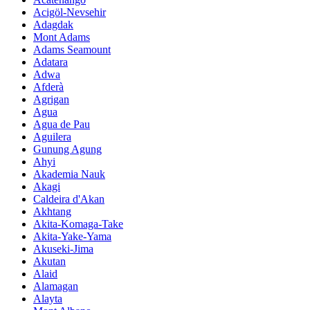
Acigöl-Nevsehir
Adagdak
Mont Adams
Adams Seamount
Adatara
Adwa
Afderà
Agrigan
Agua
Agua de Pau
Aguilera
Gunung Agung
Ahyi
Akademia Nauk
Akagi
Caldeira d'Akan
Akhtang
Akita-Komaga-Take
Akita-Yake-Yama
Akuseki-Jima
Akutan
Alaid
Alamagan
Alayta