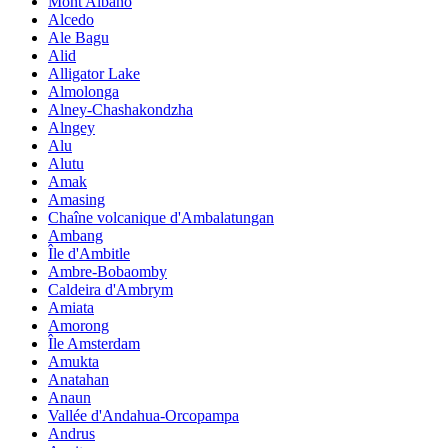
Mont Albano
Alcedo
Ale Bagu
Alid
Alligator Lake
Almolonga
Alney-Chashakondzha
Alngey
Alu
Alutu
Amak
Amasing
Chaîne volcanique d'Ambalatungan
Ambang
Île d'Ambitle
Ambre-Bobaomby
Caldeira d'Ambrym
Amiata
Amorong
Île Amsterdam
Amukta
Anatahan
Anaun
Vallée d'Andahua-Orcopampa
Andrus