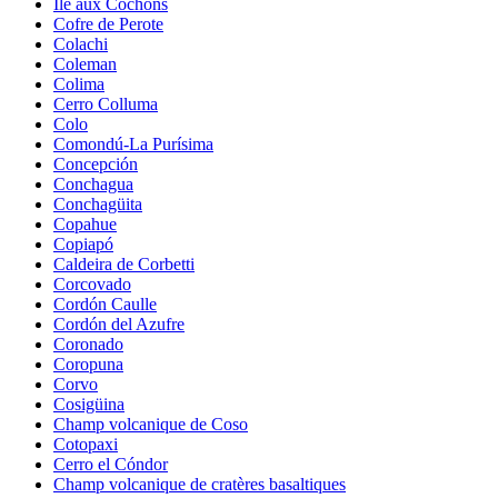
Île aux Cochons
Cofre de Perote
Colachi
Coleman
Colima
Cerro Colluma
Colo
Comondú-La Purísima
Concepción
Conchagua
Conchagüita
Copahue
Copiapó
Caldeira de Corbetti
Corcovado
Cordón Caulle
Cordón del Azufre
Coronado
Coropuna
Corvo
Cosigüina
Champ volcanique de Coso
Cotopaxi
Cerro el Cóndor
Champ volcanique de cratères basaltiques