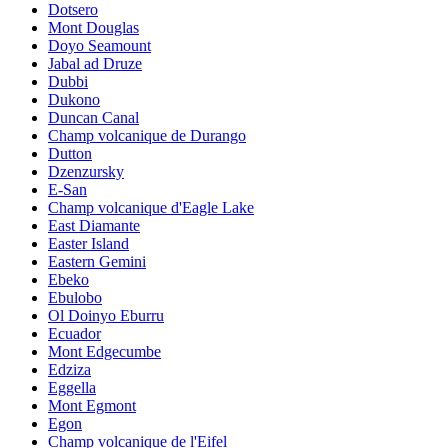
Dotsero
Mont Douglas
Doyo Seamount
Jabal ad Druze
Dubbi
Dukono
Duncan Canal
Champ volcanique de Durango
Dutton
Dzenzursky
E-San
Champ volcanique d'Eagle Lake
East Diamante
Easter Island
Eastern Gemini
Ebeko
Ebulobo
Ol Doinyo Eburru
Ecuador
Mont Edgecumbe
Edziza
Eggella
Mont Egmont
Egon
Champ volcanique de l'Eifel