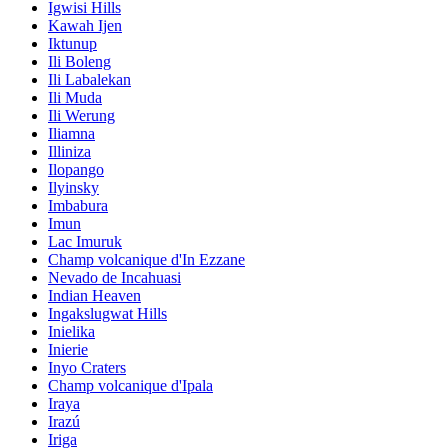
Igwisi Hills
Kawah Ijen
Iktunup
Ili Boleng
Ili Labalekan
Ili Muda
Ili Werung
Iliamna
Illiniza
Ilopango
Ilyinsky
Imbabura
Imun
Lac Imuruk
Champ volcanique d'In Ezzane
Nevado de Incahuasi
Indian Heaven
Ingakslugwat Hills
Inielika
Inierie
Inyo Craters
Champ volcanique d'Ipala
Iraya
Irazú
Iriga