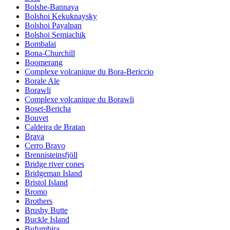
Bolshe-Bannaya
Bolshoi Kekuknaysky
Bolshoi Payalpan
Bolshoi Semiachik
Bombalai
Bona-Churchill
Boomerang
Complexe volcanique du Bora-Bericcio
Borale Ale
Borawli
Complexe volcanique du Borawli
Boset-Bericha
Bouvet
Caldeira de Bratan
Brava
Cerro Bravo
Brennisteinsfjöll
Bridge river cones
Bridgeman Island
Bristol Island
Bromo
Brothers
Brushy Butte
Buckle Island
Bufumbira