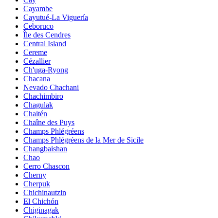
Cayambe
Cayutué-La Viguería
Ceboruco
Île des Cendres
Central Island
Cereme
Cézallier
Ch'uga-Ryong
Chacana
Nevado Chachani
Chachimbiro
Chagulak
Chaitén
Chaîne des Puys
Champs Phlégréens
Champs Phlégréens de la Mer de Sicile
Changbaishan
Chao
Cerro Chascon
Cherny
Cherpuk
Chichinautzin
El Chichón
Chiginagak