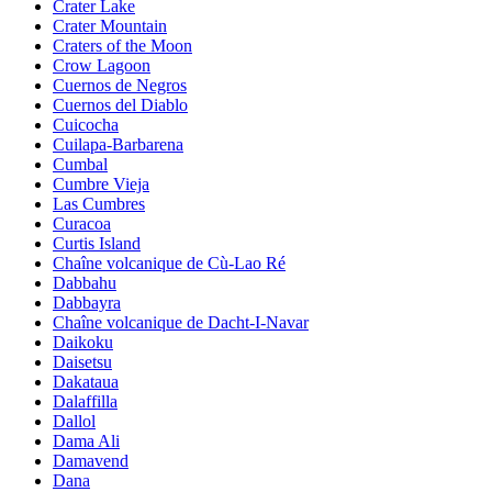
Crater Lake
Crater Mountain
Craters of the Moon
Crow Lagoon
Cuernos de Negros
Cuernos del Diablo
Cuicocha
Cuilapa-Barbarena
Cumbal
Cumbre Vieja
Las Cumbres
Curacoa
Curtis Island
Chaîne volcanique de Cù-Lao Ré
Dabbahu
Dabbayra
Chaîne volcanique de Dacht-I-Navar
Daikoku
Daisetsu
Dakataua
Dalaffilla
Dallol
Dama Ali
Damavend
Dana