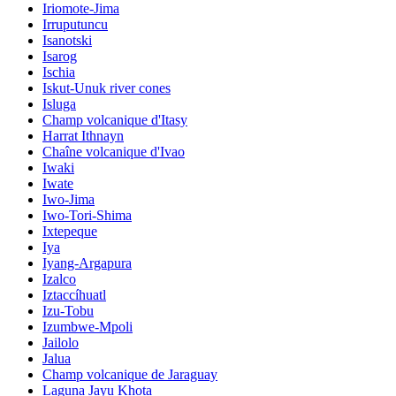
Iriomote-Jima
Irruputuncu
Isanotski
Isarog
Ischia
Iskut-Unuk river cones
Isluga
Champ volcanique d'Itasy
Harrat Ithnayn
Chaîne volcanique d'Ivao
Iwaki
Iwate
Iwo-Jima
Iwo-Tori-Shima
Ixtepeque
Iya
Iyang-Argapura
Izalco
Iztaccíhuatl
Izu-Tobu
Izumbwe-Mpoli
Jailolo
Jalua
Champ volcanique de Jaraguay
Laguna Jayu Khota