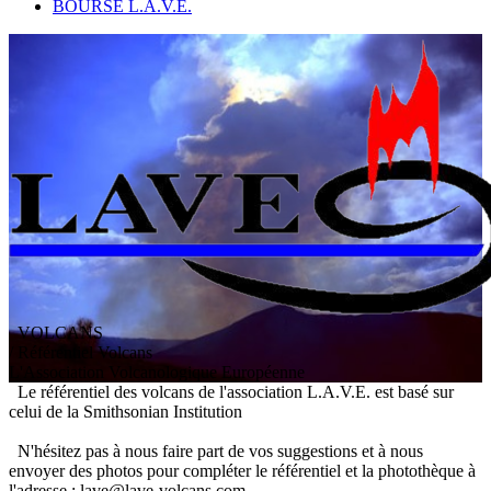
BOURSE L.A.V.E.
VOLCANS
/ Référentiel Volcans
L
'
A
ssociation
V
olcanologique
E
uropéenne
Le référentiel des volcans de l'association L.A.V.E. est basé sur
celui de la Smithsonian Institution
N'hésitez pas à nous faire part de vos suggestions et à nous
envoyer des photos pour compléter le référentiel et la photothèque à
l'adresse : lave@lave-volcans.com