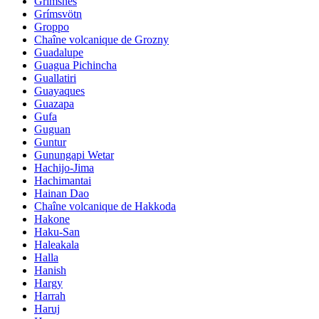
Grimsnes
Grímsvötn
Groppo
Chaîne volcanique de Grozny
Guadalupe
Guagua Pichincha
Guallatiri
Guayaques
Guazapa
Gufa
Guguan
Guntur
Gunungapi Wetar
Hachijo-Jima
Hachimantai
Hainan Dao
Chaîne volcanique de Hakkoda
Hakone
Haku-San
Haleakala
Halla
Hanish
Hargy
Harrah
Haruj