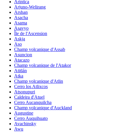
Arintica
Arjuno-Welirang
Arshan
Asacha
Asama
Asavyo
Île de l'Ascension
Askja
Aso
Champ volcanique d'Assab
Asuncion
Atacazo
Champ volcanique de l'Atakor
Atitlán
Atka
Champ volcanique d'Atlin
Cerro los Atlixcos
Atsonupuri
Caldeira d'Atuel
Cerro Aucanquilcha
Champ volcanique d'Auckland
Augustine
Cerro Auquihuato
Avachinsky
Awu