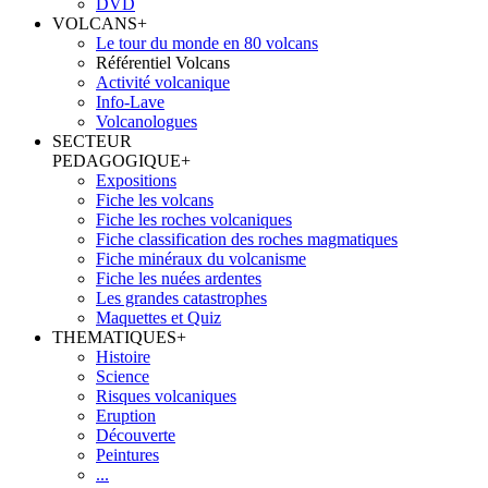
DVD
VOLCANS
+
Le tour du monde en 80 volcans
Référentiel Volcans
Activité volcanique
Info-Lave
Volcanologues
SECTEUR
PEDAGOGIQUE
+
Expositions
Fiche les volcans
Fiche les roches volcaniques
Fiche classification des roches magmatiques
Fiche minéraux du volcanisme
Fiche les nuées ardentes
Les grandes catastrophes
Maquettes et Quiz
THEMATIQUES
+
Histoire
Science
Risques volcaniques
Eruption
Découverte
Peintures
...