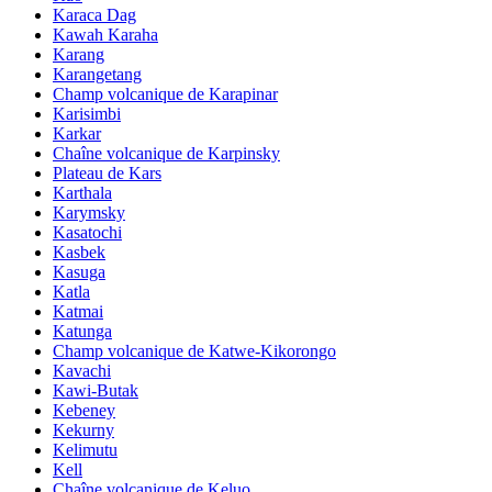
Karaca Dag
Kawah Karaha
Karang
Karangetang
Champ volcanique de Karapinar
Karisimbi
Karkar
Chaîne volcanique de Karpinsky
Plateau de Kars
Karthala
Karymsky
Kasatochi
Kasbek
Kasuga
Katla
Katmai
Katunga
Champ volcanique de Katwe-Kikorongo
Kavachi
Kawi-Butak
Kebeney
Kekurny
Kelimutu
Kell
Chaîne volcanique de Keluo