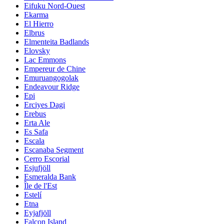
Eifuku Nord-Ouest
Ekarma
El Hierro
Elbrus
Elmenteita Badlands
Elovsky
Lac Emmons
Empereur de Chine
Emuruangogolak
Endeavour Ridge
Epi
Erciyes Dagi
Erebus
Erta Ale
Es Safa
Escala
Escanaba Segment
Cerro Escorial
Esjufjöll
Esmeralda Bank
Île de l'Est
Estelí
Etna
Eyjafjöll
Falcon Island