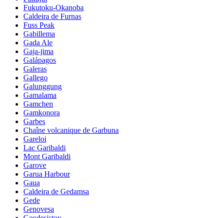
Fukutoku-Okanoba
Caldeira de Furnas
Fuss Peak
Gabillema
Gada Ale
Gaja-jima
Galápagos
Galeras
Gallego
Galunggung
Gamalama
Gamchen
Gamkonora
Garbes
Chaîne volcanique de Garbuna
Gareloi
Lac Garibaldi
Mont Garibaldi
Garove
Garua Harbour
Gaua
Caldeira de Gedamsa
Gede
Genovesa
Geodesistoy