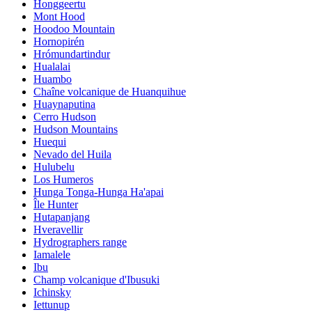
Honggeertu
Mont Hood
Hoodoo Mountain
Hornopirén
Hrómundartindur
Hualalai
Huambo
Chaîne volcanique de Huanquihue
Huaynaputina
Cerro Hudson
Hudson Mountains
Huequi
Nevado del Huila
Hulubelu
Los Humeros
Hunga Tonga-Hunga Ha'apai
Île Hunter
Hutapanjang
Hveravellir
Hydrographers range
Iamalele
Ibu
Champ volcanique d'Ibusuki
Ichinsky
Iettunup